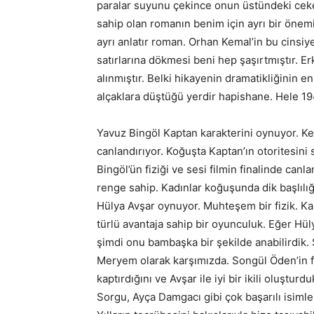
paralar suyunu çekince onun üstündeki ceket
sahip olan romanın benim için ayrı bir önemi
ayrı anlatır roman. Orhan Kemal’in bu cinsiy
satırlarına dökmesi beni hep şaşırtmıştır. 
alınmıştır. Belki hikayenin dramatikliğinin
alçaklara düştüğü yerdir hapishane. Hele 19
Yavuz Bingöl Kaptan karakterini oynuyor. Ker
canlandırıyor. Koğuşta Kaptan’ın otoritesin
Bingöl’ün fiziği ve sesi filmin finalinde ca
renge sahip. Kadınlar koğuşunda dik başlılığ
Hülya Avşar oynuyor. Muhteşem bir fizik. Kar
türlü avantaja sahip bir oyunculuk. Eğer Hü
şimdi onu bambaşka bir şekilde anabilirdik
Meryem olarak karşımızda. Songül Öden’in fi
kaptırdığını ve Avşar ile iyi bir ikili oluştu
Sorgu, Ayça Damgacı gibi çok başarılı isiml