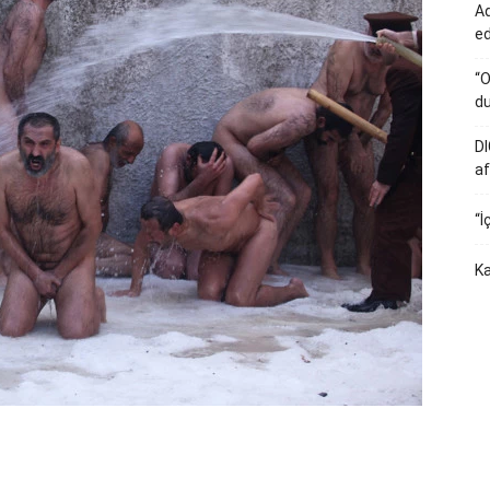
Ad
e
“O
du
DI
af
“İ
Ka