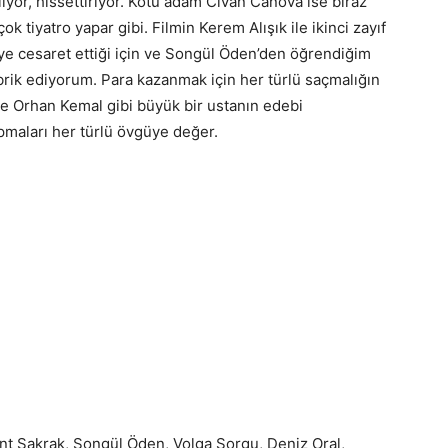
iliyor, hissettiriyor. Kötü adam Civan Canova ise biraz
 tiyatro yapar gibi. Filmin Kerem Alışık ile ikinci zayıf
jeye cesaret ettiği için ve Songül Öden’den öğrendiğim
brik ediyorum. Para kazanmak için her türlü saçmalığın
e Orhan Kemal gibi büyük bir ustanın edebi
pmaları her türlü övgüye değer.
nt Şakrak, Songül Öden, Volga Sorgu, Deniz Oral,