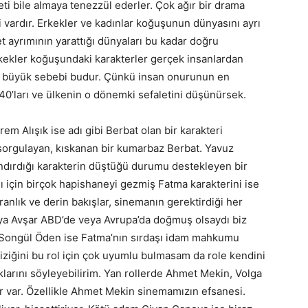
i bile almaya tenezzül ederler. Çok ağır bir drama
 vardır. Erkekler ve kadınlar koğuşunun dünyasını ayrı
et ayrımının yarattığı dünyaları bu kadar doğru
Erkekler koğuşundaki karakterler gerçek insanlardan
 en büyük sebebi budur. Çünkü insan onurunun en
40’ları ve ülkenin o dönemki sefaletini düşünürsek.
em Alışık ise adı gibi Berbat olan bir karakteri
i sorgulayan, kıskanan bir kumarbaz Berbat. Yavuz
nlandırdığı karakterin düştüğü durumu destekleyen bir
ı için birçok hapishaneyi gezmiş Fatma karakterini ise
anlık ve derin bakışlar, sinemanın gerektirdiği her
lya Avşar ABD’de veya Avrupa’da doğmuş olsaydı biz
. Songül Öden ise Fatma’nın sırdaşı idam mahkumu
ziğini bu rol için çok uyumlu bulmasam da role kendini
rduklarını söyleyebilirim. Yan rollerde Ahmet Mekin, Volga
er var. Özellikle Ahmet Mekin sinemamızın efsanesi.