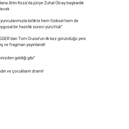
ana Altın Koza’da jüriye Zuhal Olcay başkanlık
decek
yuncularımızla birlikte hem fiziksel hem de
ygusal bir hazırlık süreci yürüttük”
GGER’dan Tom Cruise’un ilk kez göründüğü yeni
iş ve fragman yayınlandı!
çinizden geldiği gibi”
dın ve çocukların dramı!