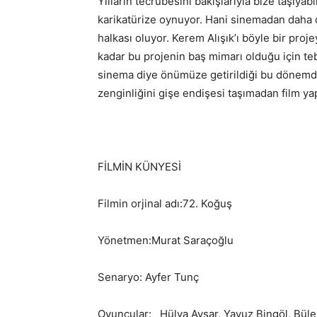
Yılların tecrübesini bakışlarıyla bize taşıyab
karikatürize oynuyor. Hani sinemadan daha çok
halkası oluyor. Kerem Alışık’ı böyle bir pro
kadar bu projenin baş mimarı olduğu için te
sinema diye önümüze getirildiği bu dönemd
zenginliğini gişe endişesi taşımadan film ya
FİLMİN KÜNYESİ
Filmin orjinal adı:72. Koğuş
Yönetmen:Murat Saraçoğlu
Senaryo: Ayfer Tunç
Oyuncular: Hülya Avşar, Yavuz Bingöl, Büle