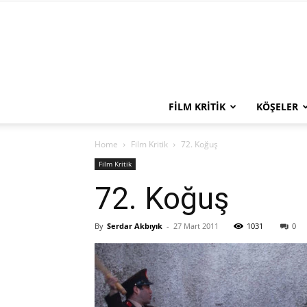
FILM KRITIK
KÖŞELER
Home
Film Kritik
72. Koğuş
Film Kritik
72. Koğuş
By
Serdar Akbıyık
-
27 Mart 2011
1031
0