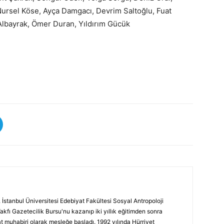
ursel Köse, Ayça Damgacı, Devrim Saltoğlu, Fuat
lbayrak, Ömer Duran, Yıldırım Gücük
 İstanbul Üniversitesi Edebiyat Fakültesi Sosyal Antropoloji
Vakfı Gazetecilik Bursu'nu kazanıp iki yıllık eğitimden sonra
at muhabiri olarak mesleğe başladı. 1992 yılında Hürriyet