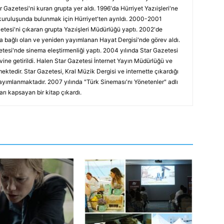
r Gazetesi'ni kuran grupta yer aldı. 1996'da Hürriyet Yazıişleri'ne
kuruluşunda bulunmak için Hürriyet'ten ayrıldı. 2000-2001
etesi'ni çıkaran grupta Yazıişleri Müdürlüğü yaptı. 2002'de
a bağlı olan ve yeniden yayımlanan Hayat Dergisi'nde görev aldı.
tesi'nde sinema eleştirmenliği yaptı. 2004 yılında Star Gazetesi
vine getirildi. Halen Star Gazetesi İnternet Yayın Müdürlüğü ve
ektedir. Star Gazetesi, Kral Müzik Dergisi ve internette çıkardığı
ayımlanmaktadır. 2007 yılında "Türk Sineması'nı Yönetenler" adlı
arı kapsayan bir kitap çıkardı.