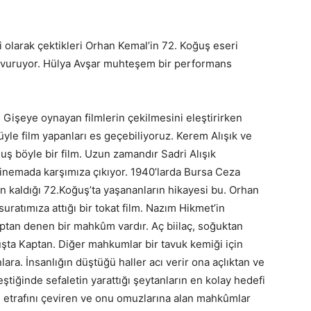
i olarak çektikleri Orhan Kemal’in 72. Koğuş eseri
ze vuruyor. Hülya Avşar muhteşem bir performans
Gişeye oynayan filmlerin çekilmesini eleştirirken
üyle film yapanları es geçebiliyoruz. Kerem Alışık ve
ğuş böyle bir film. Uzun zamandır Sadri Alışık
inemada karşımıza çıkıyor. 1940’larda Bursa Ceza
n kaldığı 72.Koğuş’ta yaşananların hikayesi bu. Orhan
suratımıza attığı bir tokat film. Nazım Hikmet’in
ptan denen bir mahkûm vardır. Aç biilaç, soğuktan
şta Kaptan. Diğer mahkumlar bir tavuk kemiği için
lara. İnsanlığın düştüğü haller acı verir ona açlıktan ve
eştiğinde sefaletin yarattığı şeytanların en kolay hedefi
n etrafını çeviren ve onu omuzlarına alan mahkûmlar