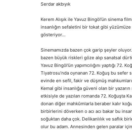
Serdar akbıyık
Kerem Alışık ile Yavuz Bingöl’ün sinema film
insanlığın sefaletini bir tokat gibi yüzümü
gösteriyor…
Sinemamızda bazen çok garip şeyler oluyor. 
bazen büyük riskleri göze alıp sanatsal dürt
Yavuz Bingöl’ün yapımcılığını yaptığı 72. Ko
Tiyatrosu’nda oynanan 72. Koğuş bu sefer s
evinde en sefil, fakir ve düşmüş mahkumları
Kemal gibi insanlığa güveni olan bir yazarın 
etkisiyle de yazılan romanda 72. Koğuşta Ka
donan diğer mahkûmlarla beraber kalır koğu
birbirlerini döverken o acı acı bakar bu insan
soğuktan daha çok. Delikanlılık ve saflık birl
olur bu adam. Annesinden gelen paralar içi