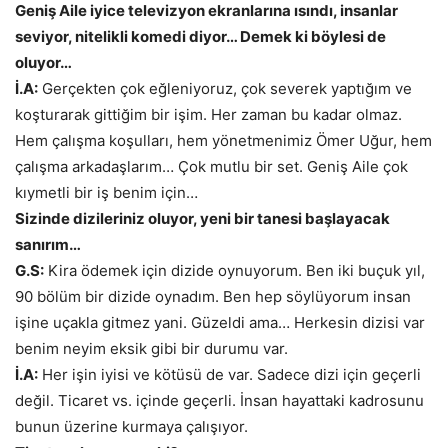
Geniş Aile iyice televizyon ekranlarına ısındı, insanlar
seviyor, nitelikli komedi diyor… Demek ki böylesi de
oluyor…
İ.A:
Gerçekten çok eğleniyoruz, çok severek yaptığım ve
koşturarak gittiğim bir işim. Her zaman bu kadar olmaz.
Hem çalışma koşulları, hem yönetmenimiz Ömer Uğur, hem
çalışma arkadaşlarım… Çok mutlu bir set. Geniş Aile çok
kıymetli bir iş benim için…
Sizinde dizileriniz oluyor, yeni bir tanesi başlayacak
sanırım…
G.S:
Kira ödemek için dizide oynuyorum. Ben iki buçuk yıl,
90 bölüm bir dizide oynadım. Ben hep söylüyorum insan
işine uçakla gitmez yani. Güzeldi ama… Herkesin dizisi var
benim neyim eksik gibi bir durumu var.
İ.A:
Her işin iyisi ve kötüsü de var. Sadece dizi için geçerli
değil. Ticaret vs. içinde geçerli. İnsan hayattaki kadrosunu
bunun üzerine kurmaya çalışıyor.