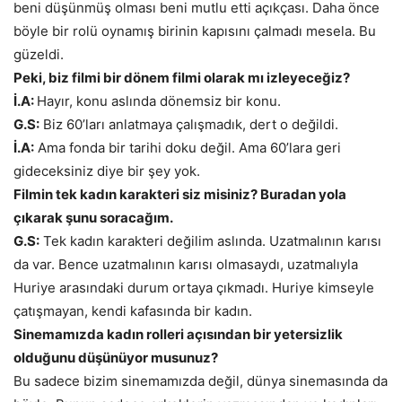
beni düşünmüş olması beni mutlu etti açıkçası. Daha önce
böyle bir rolü oynamış birinin kapısını çalmadı mesela. Bu
güzeldi.
Peki, biz filmi bir dönem filmi olarak mı izleyeceğiz?
İ.A:
Hayır, konu aslında dönemsiz bir konu.
G.S:
Biz 60’ları anlatmaya çalışmadık, dert o değildi.
İ.A:
Ama fonda bir tarihi doku değil. Ama 60’lara geri
gideceksiniz diye bir şey yok.
Filmin tek kadın karakteri siz misiniz? Buradan yola
çıkarak şunu soracağım.
G.S:
Tek kadın karakteri değilim aslında. Uzatmalının karısı
da var. Bence uzatmalının karısı olmasaydı, uzatmalıyla
Huriye arasındaki durum ortaya çıkmadı. Huriye kimseyle
çatışmayan, kendi kafasında bir kadın.
Sinemamızda kadın rolleri açısından bir yetersizlik
olduğunu düşünüyor musunuz?
Bu sadece bizim sinemamızda değil, dünya sinemasında da