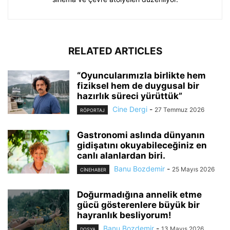
RELATED ARTICLES
“Oyuncularımızla birlikte hem
fiziksel hem de duygusal bir
hazırlık süreci yürüttük”
Cine Dergi
-
27 Temmuz 2026
RÖPORTAJ
Gastronomi aslında dünyanın
gidişatını okuyabileceğiniz en
canlı alanlardan biri.
Banu Bozdemir
-
25 Mayıs 2026
CINEHABER
Doğurmadığına annelik etme
gücü gösterenlere büyük bir
hayranlık besliyorum!
Banu Bozdemir
-
13 Mayıs 2026
DOSYA