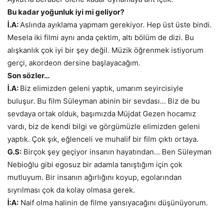
Bu kadar yoğunluk iyi mi geliyor?
İ.A:
Aslında ayıklama yapmam gerekiyor. Hep üst üste bindi.
Mesela iki filmi aynı anda çektim, altı bölüm de dizi. Bu
alışkanlık çok iyi bir şey değil. Müzik öğrenmek istiyorum
gerçi, akordeon dersine başlayacağım.
Son sözler…
İ.A:
Biz elimizden geleni yaptık, umarım seyircisiyle
buluşur. Bu film Süleyman abinin bir sevdası… Biz de bu
sevdaya ortak olduk, başımızda Müjdat Gezen hocamız
vardı, biz de kendi bilgi ve görgümüzle elimizden geleni
yaptık. Çok şık, eğlenceli ve muhalif bir film çıktı ortaya.
G.S:
Birçok şey geçiyor insanın hayatından… Ben Süleyman
Nebioğlu gibi egosuz bir adamla tanıştığım için çok
mutluyum. Bir insanın ağırlığını koyup, egolarından
sıyrılması çok da kolay olmasa gerek.
İ:A:
Naif olma halinin de filme yansıyacağını düşünüyorum.