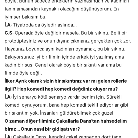
böyle. Bunun sadece erkeklerin yazmasından ve kadınları
tanımamasından kaynaklı olacağını düşünüyorum. En
iyimser bakışım bu.
İ.A:
Tiyatroda da öyledir aslında…
G.S:
Operada öyle değildir mesela. Bu bir sıkıntı. Belli bir
prototiptesiniz ve onun dışına çıkmanız gerçekten çok zor.
Hayatınız boyunca aynı kadınları oynamak, bu bir sıkıntı.
Bakıyorsunuz iyi bir filmin içinde erkek iyi yazılmış ama
kadın bir süs. Genel olarak böyle bir sıkıntı var ama bu
filmde öyle değil.
İlker Ayrık olarak sizin bir sıkıntınız var mı gelen rollerle
ilgili? Hep komedi hep komedi değdiniz oluyor mu?
İ.A:
İyi senaryo kötü senaryo vardır benim için. Sürekli
komedi oynuyorum, bana hep komedi teklif ediyorlar gibi
bir sıkıntım yok. İnsanları güldürebilmek çok güzel.
O zaman diğer filminiz Çakallarla Dans’tan bahsedelim
biraz… Onun nasıl bir gidişatı var?
İ.A:
Çakallarla Dans, kendini çakal zanneden dört tane