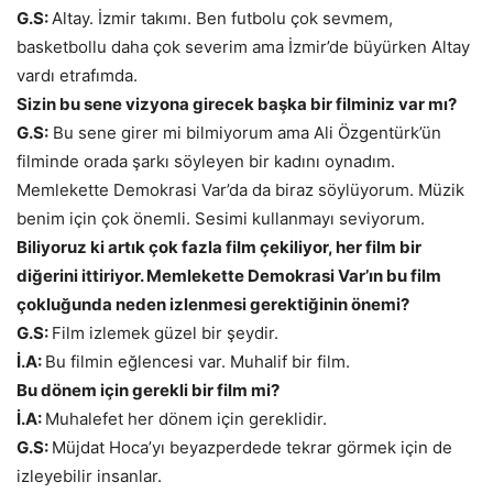
G.S:
Altay. İzmir takımı. Ben futbolu çok sevmem,
basketbollu daha çok severim ama İzmir’de büyürken Altay
vardı etrafımda.
Sizin bu sene vizyona girecek başka bir filminiz var mı?
G.S:
Bu sene girer mi bilmiyorum ama Ali Özgentürk’ün
filminde orada şarkı söyleyen bir kadını oynadım.
Memlekette Demokrasi Var’da da biraz söylüyorum. Müzik
benim için çok önemli. Sesimi kullanmayı seviyorum.
Biliyoruz ki artık çok fazla film çekiliyor, her film bir
diğerini ittiriyor. Memlekette Demokrasi Var’ın bu film
çokluğunda neden izlenmesi gerektiğinin önemi?
G.S:
Film izlemek güzel bir şeydir.
İ.A:
Bu filmin eğlencesi var. Muhalif bir film.
Bu dönem için gerekli bir film mi?
İ.A:
Muhalefet her dönem için gereklidir.
G.S:
Müjdat Hoca’yı beyazperdede tekrar görmek için de
izleyebilir insanlar.