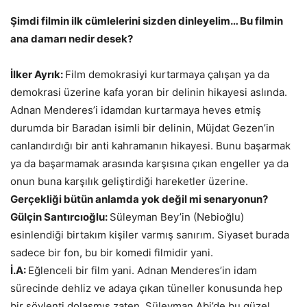
Şimdi filmin ilk cümlelerini sizden dinleyelim… Bu filmin
ana damarı nedir desek?
İlker Ayrık:
Film demokrasiyi kurtarmaya çalışan ya da
demokrasi üzerine kafa yoran bir delinin hikayesi aslında.
Adnan Menderes’i idamdan kurtarmaya heves etmiş
durumda bir Baradan isimli bir delinin, Müjdat Gezen’in
canlandırdığı bir anti kahramanın hikayesi. Bunu başarmak
ya da başarmamak arasında karşısına çıkan engeller ya da
onun buna karşılık geliştirdiği hareketler üzerine.
Gerçekliği bütün anlamda yok değil mi senaryonun?
Gülçin Santırcıoğlu:
Süleyman Bey’in (Nebioğlu)
esinlendiği birtakım kişiler varmış sanırım. Siyaset burada
sadece bir fon, bu bir komedi filmidir yani.
İ.A:
Eğlenceli bir film yani. Adnan Menderes’in idam
sürecinde dehliz ve adaya çıkan tüneller konusunda hep
bir söylenti dolaşmış zaten. Süleyman Abi’de bu güzel