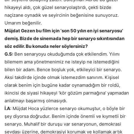
hikayeyi aldı, çok güzel senaryolaştırdı, çekti bizde
naçizane oynadık ve seyircinin beğenisine sunuyoruz.
Umarım beğenilir.
Müjdat Gezen bu film için ‘son 50 yılın en iyi senaryosu’
demiş. Bizde de sinemada hep bir senaryo sıkıntısından
söz edilir. Bu konuda neler söylersiniz?
G.S:
Ben senaryoyu okuduğumda çok etkilendim. Yılını
bilemem ama yönetmenimiz ne isteyip ne istemediğini
bilen bir adam. Bence boşluk yok, etkileyici bir senaryo.
Aksi takdirde içinde olmak istemezdim sanırım. Kişisel
olarak benim için bugüne kadar oynamadığım bir roldü,
ikincisi de siyasi hikayeyi ‘kör gözüm parmağına’ yapmadan
anlatmayı başarmış olmasıydı.
İ.A
: Müjdat Hoca yüzlerce senaryo okumuştur, o böyle bir
şey diyorsa doğrudur. Benim içinde önemli ve kıymetli bir
senaryo. Muhalif bir duruşu var senaryonun, demokrasi
sevdası üzerine, demokrasiyi korumak ve kollamak artık