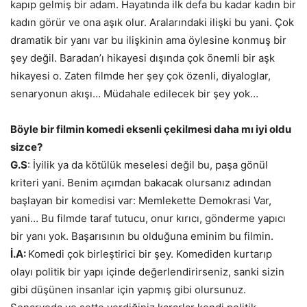
kapıp gelmiş bir adam. Hayatında ilk defa bu kadar kadın bir
kadın görür ve ona aşık olur. Aralarındaki ilişki bu yani. Çok
dramatik bir yanı var bu ilişkinin ama öylesine konmuş bir
şey değil. Baradan’ı hikayesi dışında çok önemli bir aşk
hikayesi o. Zaten filmde her şey çok özenli, diyaloglar,
senaryonun akışı… Müdahale edilecek bir şey yok…
Böyle bir filmin komedi eksenli çekilmesi daha mı iyi oldu
sizce?
G.S
: İyilik ya da kötülük meselesi değil bu, paşa gönül
kriteri yani. Benim açımdan bakacak olursanız adından
başlayan bir komedisi var: Memlekette Demokrasi Var,
yani… Bu filmde taraf tutucu, onur kırıcı, gönderme yapıcı
bir yanı yok. Başarısının bu olduğuna eminim bu filmin.
İ.A:
Komedi çok birleştirici bir şey. Komediden kurtarıp
olayı politik bir yapı içinde değerlendirirseniz, sanki sizin
gibi düşünen insanlar için yapmış gibi olursunuz.