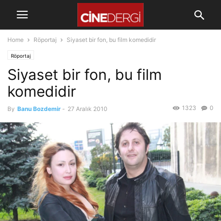
Home
Röportaj
Siyaset bir fon, bu film komedidir
Röportaj
Siyaset bir fon, bu film
komedidir
1323
0
By
Banu Bozdemir
-
27 Aralık 2010