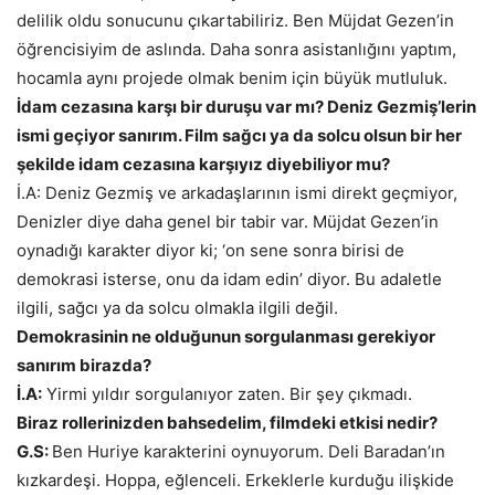
delilik oldu sonucunu çıkartabiliriz. Ben Müjdat Gezen’in
öğrencisiyim de aslında. Daha sonra asistanlığını yaptım,
hocamla aynı projede olmak benim için büyük mutluluk.
İdam cezasına karşı bir duruşu var mı? Deniz Gezmiş’lerin
ismi geçiyor sanırım. Film sağcı ya da solcu olsun bir her
şekilde idam cezasına karşıyız diyebiliyor mu?
İ.A: Deniz Gezmiş ve arkadaşlarının ismi direkt geçmiyor,
Denizler diye daha genel bir tabir var. Müjdat Gezen’in
oynadığı karakter diyor ki; ‘on sene sonra birisi de
demokrasi isterse, onu da idam edin’ diyor. Bu adaletle
ilgili, sağcı ya da solcu olmakla ilgili değil.
Demokrasinin ne olduğunun sorgulanması gerekiyor
sanırım birazda?
İ.A:
Yirmi yıldır sorgulanıyor zaten. Bir şey çıkmadı.
Biraz rollerinizden bahsedelim, filmdeki etkisi nedir?
G.S:
Ben Huriye karakterini oynuyorum. Deli Baradan’ın
kızkardeşi. Hoppa, eğlenceli. Erkeklerle kurduğu ilişkide