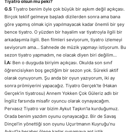
Tiyatro olsun mu peki?
G.S
Tiyatro benim öyle çok büyük bir aşkım değil açıkçası.
Birçok teklif gelmeye başladı dizilerden sonra ama bana
göre yapmış olmak için yapılmayacak kadar önemli bir şey
bence tiyatro. O yüzden bir hayalim var tiyatroyla ilgili bir
arkadaşımla ilgili. Ben filmleri seviyorum, tiyatro izlemeyi
seviyorum ama… Sahnede de müzik yapmayı istiyorum. Bu
sezon tiyatro yapmadım, ne olacak diyen biri değilim…
İ.A:
Ben o duyguda biriyim açıkçası. Okulda son sınıf
öğrencisiyken boş geçtiğim bir sezon yok. Sürekli aktif
olarak oynuyorum. Şu anda bir oyun yazıyorum, iki ay
sonra prömiyerini yapacağız. Tiyatro Gerçek’te (Hakan
Gerçek’in tiyatrosu) Annem Yokken Çok Güleriz adlı bir
İngiliz farsında misafir oyuncu olarak oynayacağım.
Pervasız Tiyatro var bizim Aykut Taşkın’la kurduğumuz.
Orada benim yazdım oyunu oynayacağız. Bir de Savaş
Dinçel’in yönettiği son oyunu Uçurtmanın Kuyruğu’nu
Aykut’la beraber ölene kadar oynamaya ant içtik.