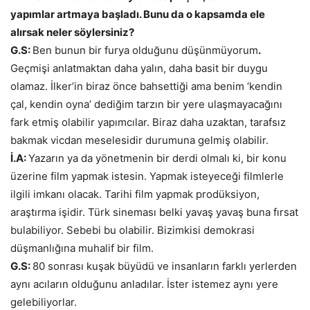
yapımlar artmaya başladı. Bunu da o kapsamda ele
alırsak neler söylersiniz?
G.S:
Ben bunun bir furya olduğunu düşünmüyorum
.
Geçmişi anlatmaktan daha yalın, daha basit bir duygu
olamaz. İlker’in biraz önce bahsettiği ama benim ‘kendin
çal, kendin oyna’ dediğim tarzın bir yere ulaşmayacağını
fark etmiş olabilir yapımcılar. Biraz daha uzaktan, tarafsız
bakmak vicdan meselesidir durumuna gelmiş olabilir.
İ.A:
Yazarın ya da yönetmenin bir derdi olmalı ki, bir konu
üzerine film yapmak istesin. Yapmak isteyeceği filmlerle
ilgili imkanı olacak. Tarihi film yapmak prodüksiyon,
araştırma işidir. Türk sineması belki yavaş yavaş buna fırsat
bulabiliyor. Sebebi bu olabilir. Bizimkisi demokrasi
düşmanlığına muhalif bir film.
G.S:
80 sonrası kuşak büyüdü ve insanların farklı yerlerden
aynı acıların olduğunu anladılar. İster istemez aynı yere
gelebiliyorlar.