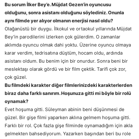
Bu sorum İlker Bey’e. Müjdat Gezen’in oyuncusu
olduğunu, sonra asistanı olduğunu söylediniz. Onunla
aynı filmde yer alıyor olmanın enerjisi nasıl oldu?
Olağanüstü bir duygu. İlkokul ve ortaokul yıllarında Müjdat
Bey’in parodilerini izlerken çok gülerdim. O zamanlar
aklımda oyuncu olmak dahi yoktu. Üzerine oyuncu olmaya
karar verdim, tedrisatına düştüm, hocam oldu, ardında
asistanı oldum. Bu benim için bir onurdur. Sonra beni bir
meslektaşı olarak gördü ve bir film çektik. Tarifi çok zor,
çok güzel.
Bu filmdeki karakter diğer filmlerinizdeki karakterlerden
biraz daha farklı sanırım. Hoşunuza gitti mi böyle bir rolü
oynamak?
Evet hoşuma gitti. Süleyman abinin beni düşünmesi de
güzel. Bir gişe filmi yaparken aklına gelmem hoşuma gitti.
Farklı bir rol. Çok fazla gişe filminde oynamadığım için akla
gelmekten bahsediyorum. Yazarken başından beri bu role