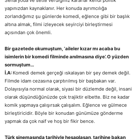
Senaryoda ve sette verdiğiniz kararlar kendi politik
yapınızdan kaynaklanır. Her konuda ayrımcılığa
zorlandığımız şu günlerde komedi, eğlence gibi bir başlık
altına almak, filmi izleyecek seyirciyi birleştirmesi
açısından çok önemli.
Bir gazetede okumuştum, ‘aileler kızar mı acaba bu
isimlerin bir komedi filminde anılmasına diye’. O yüzden
sormuştum…
İ.A:
Komedi demek gerçeği ıskalayan bir şey demek değil.
Filmde idam cezasına çarptırılmış bir başbakan var.
Dolayısıyla normal olarak, siyasi bir düzlemde değil, insani
olarak düşündüğünüzde çok trajiktir elbette. Biz ne kadar
komik yapmaya çalışırsak çalışalım. Eğlence ve gülmece
birleştiricidir. Böyle bir konudan günümüze gönderme
yapmak da çok naif ve hoş bir fikir bence.
Türk sinemasında tarihiyle hesaplaşan, tarihine bakan