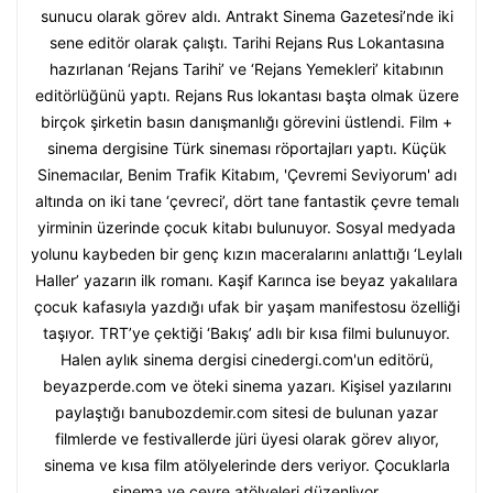
sunucu olarak görev aldı. Antrakt Sinema Gazetesi’nde iki
sene editör olarak çalıştı. Tarihi Rejans Rus Lokantasına
hazırlanan ‘Rejans Tarihi’ ve ‘Rejans Yemekleri’ kitabının
editörlüğünü yaptı. Rejans Rus lokantası başta olmak üzere
birçok şirketin basın danışmanlığı görevini üstlendi. Film +
sinema dergisine Türk sineması röportajları yaptı. Küçük
Sinemacılar, Benim Trafik Kitabım, 'Çevremi Seviyorum' adı
altında on iki tane ‘çevreci’, dört tane fantastik çevre temalı
yirminin üzerinde çocuk kitabı bulunuyor. Sosyal medyada
yolunu kaybeden bir genç kızın maceralarını anlattığı ‘Leylalı
Haller’ yazarın ilk romanı. Kaşif Karınca ise beyaz yakalılara
çocuk kafasıyla yazdığı ufak bir yaşam manifestosu özelliği
taşıyor. TRT’ye çektiği ‘Bakış’ adlı bir kısa filmi bulunuyor.
Halen aylık sinema dergisi cinedergi.com'un editörü,
beyazperde.com ve öteki sinema yazarı. Kişisel yazılarını
paylaştığı banubozdemir.com sitesi de bulunan yazar
filmlerde ve festivallerde jüri üyesi olarak görev alıyor,
sinema ve kısa film atölyelerinde ders veriyor. Çocuklarla
sinema ve çevre atölyeleri düzenliyor.