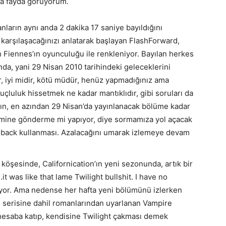
kta fayda görüyorum.
ların aynı anda 2 dakika 17 saniye bayıldığını
karşılaşacağınızı anlatarak başlayan FlashForward,
h Fiennes’ın oyunculuğu ile renkleniyor. Bayılan herkes
da, yani 29 Nisan 2010 tarihindeki geleceklerini
ir, iyi midir, kötü müdür, henüz yapmadığınız ama
uçluluk hissetmek ne kadar mantıklıdır, gibi soruları da
rın, en azından 29 Nisan’da yayınlanacak bölüme kadar
 ismine gönderme mi yapıyor, diye sormamıza yol açacak
hback kullanması. Azalacağını umarak izlemeye devam
 köşesinde, Californication’ın yeni sezonunda, artık bir
t was like that lame Twilight bullshit. I have no
nıyor. Ama nedense her hafta yeni bölümünü izlerken
lı serisine dahil romanlarından uyarlanan Vampire
ı hesaba katıp, kendisine Twilight çakması demek