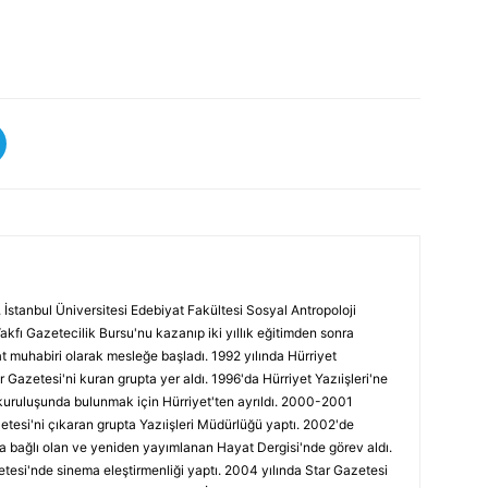
 İstanbul Üniversitesi Edebiyat Fakültesi Sosyal Antropoloji
Vakfı Gazetecilik Bursu'nu kazanıp iki yıllık eğitimden sonra
at muhabiri olarak mesleğe başladı. 1992 yılında Hürriyet
r Gazetesi'ni kuran grupta yer aldı. 1996'da Hürriyet Yazıişleri'ne
kuruluşunda bulunmak için Hürriyet'ten ayrıldı. 2000-2001
etesi'ni çıkaran grupta Yazıişleri Müdürlüğü yaptı. 2002'de
a bağlı olan ve yeniden yayımlanan Hayat Dergisi'nde görev aldı.
tesi'nde sinema eleştirmenliği yaptı. 2004 yılında Star Gazetesi