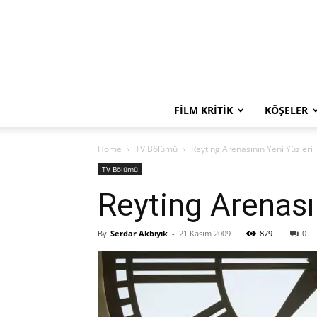
FILM KRITIK
KÖŞELER
Home
TV Bölümü
Reyting Arenasının Yeni Yüzleri
TV Bölümü
Reyting Arenası
By
Serdar Akbıyık
-
21 Kasım 2009
879
0