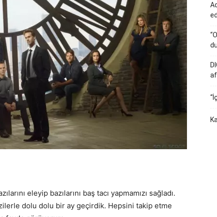
Ad
e
“O
du
DI
af
“İ
Ka
zılarını eleyip bazılarını baş tacı yapmamızı sağladı.
lerle dolu dolu bir ay geçirdik. Hepsini takip etme