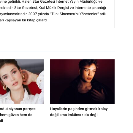
vine getirildi. Halen Star Gazetesi İnternet Yayın Müdürlüğü ve
ektedir. Star Gazetesi, Kral Müzik Dergisi ve internette çıkardığı
ayımlanmaktadır. 2007 yılında "Türk Sineması'nı Yönetenler" adlı
arı kapsayan bir kitap çıkardı.
rodüksiyonun parçası
Hayallerin peşinden gitmek kolay
 hem güven hem de
değil ama imkânsız da değil
di