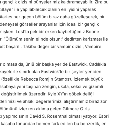
ı gençlik dizisini bünyelerimiz kaldıramayabilir. Zira bu
ayer ile yapılabilecek olanın en iyisini yaparak
Diaries her geçen bölüm biraz daha güzelleşerek, bir
deneysel görseller arayanlar için ideal bir gençlik
demişken, Lost’ta pek bir erken kaybettiğimiz Boone
, “Ölümüm senin elinde olsun.” dedirten karizması ile
t başarılı. Takibe değer bir vampir dizisi, Vampire
r olmasa da, ünlü bir başka yer de Eastwick. Cadılıkla
ikayelerle sınırlı olan Eastwick’te bir şeyler yeniden
l (özellikle Rebecca Romjin Stamos’u izlemek büyük
 kasabaya yeni taşınan zengin, ukala, seksi ve gizemli
değiştirilmek üzeredir. Kyle XY’ın göbek deliği
erimizi ve ahlaki değerlerimizi alıştırmamız biraz zor
 bölümünü izlerken aklıma gelen Gilmore Girls
ıcı yapımcısının David S. Rosenthal olması yatıyor. Espri
li kasaba fonundan hemen fark edilen bu benzerlik, en