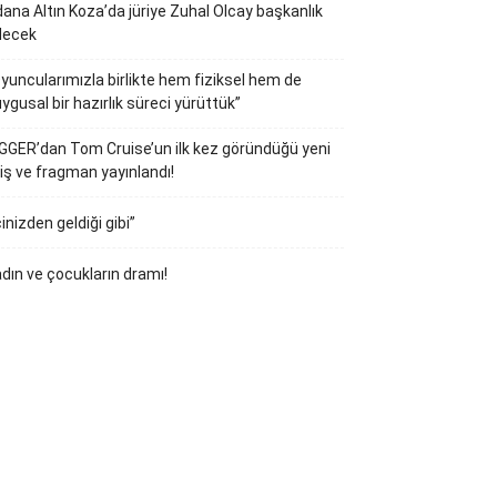
ana Altın Koza’da jüriye Zuhal Olcay başkanlık
decek
yuncularımızla birlikte hem fiziksel hem de
ygusal bir hazırlık süreci yürüttük”
GGER’dan Tom Cruise’un ilk kez göründüğü yeni
iş ve fragman yayınlandı!
çinizden geldiği gibi”
dın ve çocukların dramı!