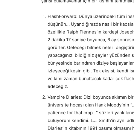
şansı bulamayanlar için bir kısmını tanıtma
FlashForward: Dünya üzerindeki tüm insan
düşünün… Uyandığınızda nasıl bir kaosla 
özellikle Ralph Fiennes’ın kardeşi Josep
2 dakika 17 saniye boyunca, 6 ay sonrasın
görürler. Geleceği bilmek neleri değiştir
yapacağınızı bildiğiniz şeyler yüzünden s
bünyesinde barındıran diziye başlayanla
izleyeceği kesin gibi. Tek eksisi, kendi
ve kimi zaman bunaltacak kadar çok flas
edeceğiz.
Vampire Diaries: Dizi boyunca aklımın bir
üniversite hocası olan Hank Moody’nin “…i
patience for that crap…” sözleri yankıla
buluyorum kendimi. L.J. Smith’in aynı ad
Diaries’in kitabının 1991 basımı olmasın