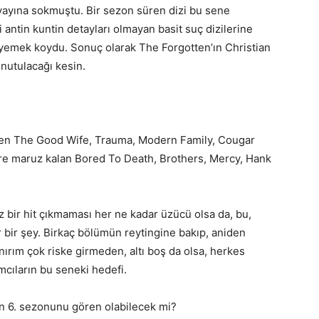
 yayına sokmuştu. Bir sezon süren dizi bu sene
i antin kuntin detayları olmayan basit suç dizilerine
 yemek koydu. Sonuç olarak The Forgotten’ın Christian
nutulacağı kesin.
 eden The Good Wife, Trauma, Modern Family, Cougar
lere maruz kalan Bored To Death, Brothers, Mercy, Hank
z bir hit çıkmaması her ne kadar üzücü olsa da, bu,
 bir şey. Birkaç bölümün reytingine bakıp, aniden
sanırım çok riske girmeden, altı boş da olsa, herkes
mcıların bu seneki hedefi.
an 6. sezonunu gören olabilecek mi?