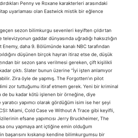
dırdıkları Penny ve Roxane karakterleri arasındaki
kitap uyarlaması olan Eastwick mistik bir eğlence
eçen sezon bilimkurgu sevenleri keyiften çıldırtan
le televizyonun gaddar dünyasında uğradığı haksızlığın
st Enemy, daha 9. Bölümünde kanalı NBC tarafından
apıldığını düşünen birçok hayran itiraz etse de, düşük
ndan bir sezon şans verilmesi gereken, çift kişilikli
adar çıktı. Slater bunun üzerine “İyi işten anlamıyor
bilir. Zira öyle de yapmış. The Forgotten’ın pilot
mi zor tuttuğumu itiraf etmem gerek. Yeni bir kriminal
 de bu kadar kötü işlenen bir örneğine, diye
 yaratıcı yapımcı olarak gördüğüm isim ise her şeyi
CSI: Miami, Cold Case ve Without A Trace gibi keyifli,
dizilerinin efsane yapımcısı Jerry Bruckheimer, The
arsa onu yapmaya ant içtiğine emin olduğum
in başarısını kıskanıp kendine bilimkurgumsu bir