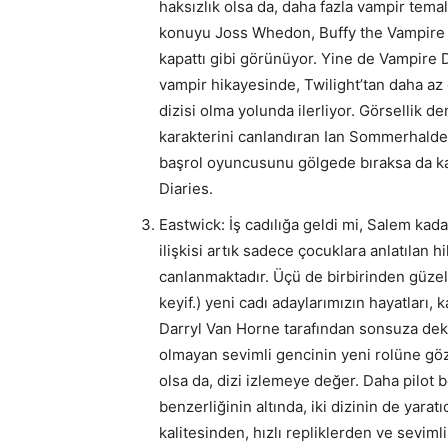
haksızlık olsa da, daha fazla vampir temal
konuyu Joss Whedon, Buffy the Vampire Sl
kapattı gibi görünüyor. Yine de Vampire 
vampir hikayesinde, Twilight’tan daha az 
dizisi olma yolunda ilerliyor. Görsellik 
karakterini canlandıran Ian Sommerhalder
başrol oyuncusunu gölgede bıraksa da kas
Diaries.
Eastwick: İş cadılığa geldi mi, Salem kada
ilişkisi artık sadece çocuklara anlatılan h
canlanmaktadır. Üçü de birbirinden güze
keyif.) yeni cadı adaylarımızın hayatları,
Darryl Van Horne tarafından sonsuza dek 
olmayan sevimli gencinin yeni rolüne gözl
olsa da, dizi izlemeye değer. Daha pilot
benzerliğinin altında, iki dizinin de yarat
kalitesinden, hızlı repliklerden ve sevim