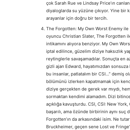
çok Sarah Rue ve Lindsay Price’ın canlan
diyaloglarda su yüzüne çıkıyor. Yine bir 
arayanlar için doğru bir tercih.
The Forgotten: My Own Worst Enemy ile g
oyuncu Christian Slater, The Forgotten i
intikamını alıyora benziyor. My Own Wor
iptal edilince, güzelim diziye haksızlık y
reytinglerle savaşamadılar. Sonuçta en azı
gizli ajan Edward, hayatımızdan sonsuza k
bu insanlar, patlatalım bir CSI…” demiş ola
bölümünü izlerken kapatmamak için kendi
diziye gerçekten de gerek var mıydı, hem
sormaktan kendimi alamadım. Dizi bitince
açıklığa kavuşturdu. CSI, CSI: New York, 
başarılı, ama özünde birbirinin aynı suç 
Forgotten’ın da arkasındaki isim. Ne tut
Bruckheimer, geçen sene Lost ve Fringe’