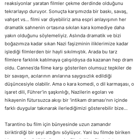
reaksiyonlar yaratan filmler çekme derdinde olduğunu
tekrarlayıp duruyor. Sonuçta karşımızda bir baskı, savaş,
vahşet vs… filmi var diyebiliriz ama espri anlayışının her
dramatik sahnenin ortasına sıkılan kara komediye daha
yakın olduğunu söylemeliyiz. Aslında dramatik ve bizi
boğazımıza kadar sıkan Nazi faşizminin iliklerimize kadar
işlediği filmlerden bir hayli sıkılmıştık. Arada bu tarz
filmlere farklılık katılmaya çalışıldıysa da kazanan hep dram
oldu. Cannes’da filme karşı gösterilen olumsuz tepkiler de
bir savaşın, acılarının anılarına saygısızlık edildiği
düşüncesiyle olabilir. Ama o kara komedi, o dil karmaşası, o
işaret dili, Führer’in şaşkınlığı, Nazilerin egoları ve
hikayenin fütursuzca akışı bir ‘intikam draması’nın içinde
farklı duygular takınarak ilerlediğimizi gösterebilir bize…
Tarantino bu film için bünyesinde uzun zamandır
biriktirdiği bir şeyi attığını söylüyor. Yani bu filmde biriken