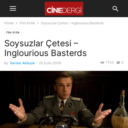
Home
Film Kritik
Soysuzlar Çetesi – Inglourious Basterds
Film Kritik
Soysuzlar Çetesi –
Inglourious Basterds
1753
0
By
Serdar Akbıyık
-
20 Eylül 2009