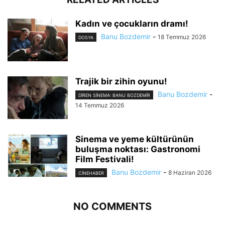
Kadın ve çocukların dramı!
Banu Bozdemir
-
18 Temmuz 2026
DOSYA
Trajik bir zihin oyunu!
Banu Bozdemir
-
DIREN SINEMA: BANU BOZDEMIR
14 Temmuz 2026
Sinema ve yeme kültürünün
buluşma noktası: Gastronomi
Film Festivali!
Banu Bozdemir
-
8 Haziran 2026
CINEHABER
NO COMMENTS