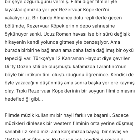
bir şeye özgürlüğünü vermiş. Filmi diğer filmleriyle
kıyasladığımızda yer yer Rezervuar Köpekleri’ni
yakalıyoruz. Bir barda Almanca dolu repliklerle geçen
bölümde, Rezervuar Köpeklerinin depo sahnesine
öykünüyor sanki. Ucuz Roman havası ise bir sürü değişik
hikayenin kendi yolunda gitmesiyle benzeşiyor. Ama
burada birbirine bağlanan ama daha fazla dağılmış bir öykü
tepeciği var. Türkçe’ye 12 Kahraman Haydut diye çevrilen
Dirty Dozen stili de oluşmuştu kafamızda Tarantino’nun
böyle bir intikam timi oluşturduğunu öğrenince. Kendisi de
öyle yazacağını düşünmüş ama sonra başka yerlere kaymış
olay. Tıpkı Rezervuar Köpeklerinin bir soygun filmi olmasını
hedeflediği gibi…
Filmde müzik kullanımı bir hayli farklı ve başarılı. Sadece
müzikleri dinlesek bir western filminin orta yerine düşmüş
sanabiliriz kendimizi ama karşımızda bayağı bir savaş ve
1940’lı yıllar filmi var. Bu havayı çok sevdiğini söylediği