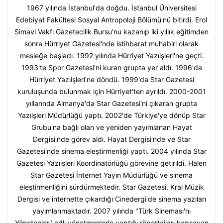
1967 yılında İstanbul'da doğdu. İstanbul Üniversitesi
Edebiyat Fakültesi Sosyal Antropoloji Bölümü'nü bitirdi. Erol
Simavi Vakfı Gazetecilik Bursu'nu kazanıp iki yıllık eğitimden
sonra Hürriyet Gazetesi'nde istihbarat muhabiri olarak
mesleğe başladı. 1992 yılında Hürriyet Yazıişleri'ne geçti.
1993'te Spor Gazetesi'ni kuran grupta yer aldı. 1996'da
Hürriyet Yazıişleri'ne döndü. 1999'da Star Gazetesi
kuruluşunda bulunmak için Hürriyet'ten ayrıldı. 2000-2001
yıllarında Almanya'da Star Gazetesi'ni çıkaran grupta
Yazıişleri Müdürlüğü yaptı. 2002'de Türkiye'ye dönüp Star
Grubu'na bağlı olan ve yeniden yayımlanan Hayat
Dergisi'nde görev aldı. Hayat Dergisi'nde ve Star
Gazetesi'nde sinema eleştirmenliği yaptı. 2004 yılında Star
Gazetesi Yazıişleri Koordinatörlüğü görevine getirildi. Halen
Star Gazetesi İnternet Yayın Müdürlüğü ve sinema
eleştirmenliğini sürdürmektedir. Star Gazetesi, Kral Müzik
Dergisi ve internette çıkardığı Cinedergi'de sinema yazıları
yayımlanmaktadır. 2007 yılında "Türk Sineması'nı
Yönetenler" adlı yönetmenlerle yaptığı röportajları kapsayan