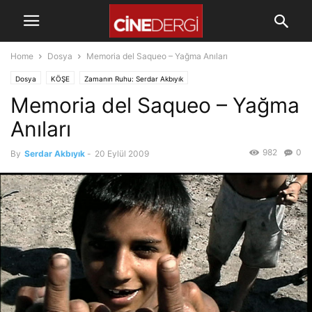
Home
Dosya
Memoria del Saqueo – Yağma Anıları
Dosya
KÖŞE
Zamanın Ruhu: Serdar Akbıyık
Memoria del Saqueo – Yağma
Anıları
982
0
By
Serdar Akbıyık
-
20 Eylül 2009