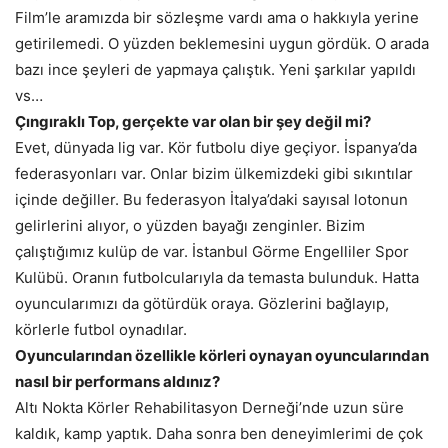
Film’le aramızda bir sözleşme vardı ama o hakkıyla yerine
getirilemedi. O yüzden beklemesini uygun gördük. O arada
bazı ince şeyleri de yapmaya çalıştık. Yeni şarkılar yapıldı
vs…
Çıngıraklı Top, gerçekte var olan bir şey değil mi?
Evet, dünyada lig var. Kör futbolu diye geçiyor. İspanya’da
federasyonları var. Onlar bizim ülkemizdeki gibi sıkıntılar
içinde değiller. Bu federasyon İtalya’daki sayısal lotonun
gelirlerini alıyor, o yüzden bayağı zenginler. Bizim
çalıştığımız kulüp de var. İstanbul Görme Engelliler Spor
Kulübü. Oranın futbolcularıyla da temasta bulunduk. Hatta
oyuncularımızı da götürdük oraya. Gözlerini bağlayıp,
körlerle futbol oynadılar.
Oyuncularından özellikle körleri oynayan oyuncularından
nasıl bir performans aldınız?
Altı Nokta Körler Rehabilitasyon Derneği’nde uzun süre
kaldık, kamp yaptık. Daha sonra ben deneyimlerimi de çok