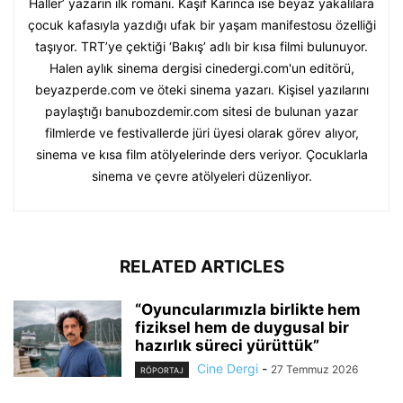
Haller’ yazarın ilk romanı. Kaşif Karınca ise beyaz yakalılara
çocuk kafasıyla yazdığı ufak bir yaşam manifestosu özelliği
taşıyor. TRT’ye çektiği ‘Bakış’ adlı bir kısa filmi bulunuyor.
Halen aylık sinema dergisi cinedergi.com'un editörü,
beyazperde.com ve öteki sinema yazarı. Kişisel yazılarını
paylaştığı banubozdemir.com sitesi de bulunan yazar
filmlerde ve festivallerde jüri üyesi olarak görev alıyor,
sinema ve kısa film atölyelerinde ders veriyor. Çocuklarla
sinema ve çevre atölyeleri düzenliyor.
RELATED ARTICLES
“Oyuncularımızla birlikte hem
fiziksel hem de duygusal bir
hazırlık süreci yürüttük”
Cine Dergi
-
27 Temmuz 2026
RÖPORTAJ