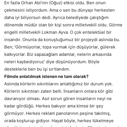
En fazla Orhan Abi’nin (Oğuz) etkisi oldu. Ben onun
çekmesini istiyordum. Ama o sen bu dünyayı herkesten
daha iyi biliyorsun dedi. Ayrıca belediyede çalıştığım
dönemde müdür olan bir kişi sonra milletvekili oldu. Görme
engelli milletvekili Lokman Ayva. O çok entelektüel bir
insandır. Onunla da konuştuğumuz bir projeydi aslında bu.
Ben; ‘Görmüyorlar, topa vurmak için düşüyorlar, gülerek
kalkıyorlar. Biz sapasağlam adamlar, nelerin arkasında
neleri kaybediyoruz’ diye düşünüyordum. Böyle
desteklerle ben bu işi sırtlandım.
Filmde anlatılmak istenen ne tam olarak?
Aslında körlerin sıkıntılarını anlattığımız bir durum yok.
Körlerin sıkıntıları zaten belli. İnsanların onlara kör gibi
davranıyor olması. Asıl sorun gören insanların neyi ne
kadar gördüğü. Herkes bakıyor ama kimse bir şey
görmüyor. Herkes reklam panolarının peşine takılmış,
orada koşturup gidiyor. Hayat böyle, herkes tüketmeye