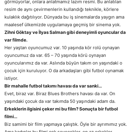
görmüyorlar, onlara anlatmamız lazım resmi. Bu anlatılan
resim de aynı çevirmenlerin kullandığı teknikle, körlere
kulaklık dağıtılıyor. Dünyada bu iş sinemalarda yaygın ama
maalesef ülkemizde uygulamaya geçmiş bir sinema yok.
Zihni Göktay ve İlyas Salman gibi deneyimli oyuncular da
var filmde.
Her yaştan oyuncumuz var. 10 yaşında kör rolü oynayan
oyuncumuz da var. 65 – 70 yaşında körü oynayan
oyuncularımız da var. Aslında büyün takım on yaşındaki o
çocuk için kuruluyor. O da arkadaşları gibi futbol oynamak
istiyor.
Bir mahalle futbol takımı havası da var sanki…
Evet, biraz var. Biraz Blues Brothers havası da var. On
yaşındaki çocuk da var takımda 50 yaşındaki adam da.
Erkeklerin ilgisini çeker mi bu film? Sonuçta bir futbol
filmi…
Biz samimi bir film yapmaya çalıştık. Öyle bir ayrımımız yok.
Ama kadınlar bu filmi çok sevecekler, en az erkekler