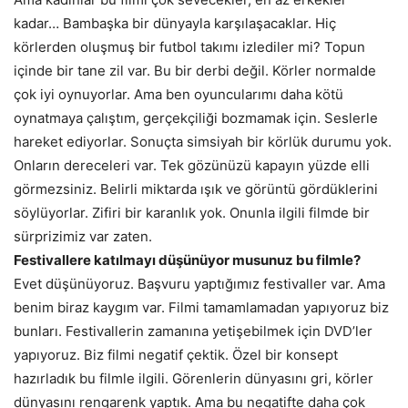
kadar… Bambaşka bir dünyayla karşılaşacaklar. Hiç
körlerden oluşmuş bir futbol takımı izlediler mi? Topun
içinde bir tane zil var. Bu bir derbi değil. Körler normalde
çok iyi oynuyorlar. Ama ben oyuncularımı daha kötü
oynatmaya çalıştım, gerçekçiliği bozmamak için. Seslerle
hareket ediyorlar. Sonuçta simsiyah bir körlük durumu yok.
Onların dereceleri var. Tek gözünüzü kapayın yüzde elli
görmezsiniz. Belirli miktarda ışık ve görüntü gördüklerini
söylüyorlar. Zifiri bir karanlık yok. Onunla ilgili filmde bir
sürprizimiz var zaten.
Festivallere katılmayı düşünüyor musunuz bu filmle?
Evet düşünüyoruz. Başvuru yaptığımız festivaller var. Ama
benim biraz kaygım var. Filmi tamamlamadan yapıyoruz biz
bunları. Festivallerin zamanına yetişebilmek için DVD’ler
yapıyoruz. Biz filmi negatif çektik. Özel bir konsept
hazırladık bu filmle ilgili. Görenlerin dünyasını gri, körler
dünyasını rengarenk yaptık. Ama bu negatifte daha çok