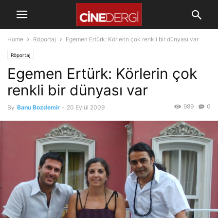
Home
Röportaj
Egemen Ertürk: Körlerin çok renkli bir dünyası var
Röportaj
Egemen Ertürk: Körlerin çok
renkli bir dünyası var
989
0
By
Banu Bozdemir
-
20 Eylül 2009