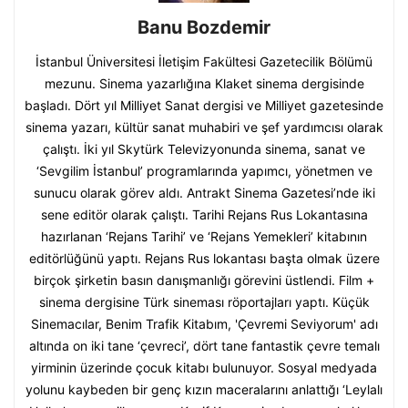
Banu Bozdemir
İstanbul Üniversitesi İletişim Fakültesi Gazetecilik Bölümü
mezunu. Sinema yazarlığına Klaket sinema dergisinde
başladı. Dört yıl Milliyet Sanat dergisi ve Milliyet gazetesinde
sinema yazarı, kültür sanat muhabiri ve şef yardımcısı olarak
çalıştı. İki yıl Skytürk Televizyonunda sinema, sanat ve
‘Sevgilim İstanbul’ programlarında yapımcı, yönetmen ve
sunucu olarak görev aldı. Antrakt Sinema Gazetesi’nde iki
sene editör olarak çalıştı. Tarihi Rejans Rus Lokantasına
hazırlanan ‘Rejans Tarihi’ ve ‘Rejans Yemekleri’ kitabının
editörlüğünü yaptı. Rejans Rus lokantası başta olmak üzere
birçok şirketin basın danışmanlığı görevini üstlendi. Film +
sinema dergisine Türk sineması röportajları yaptı. Küçük
Sinemacılar, Benim Trafik Kitabım, 'Çevremi Seviyorum' adı
altında on iki tane ‘çevreci’, dört tane fantastik çevre temalı
yirminin üzerinde çocuk kitabı bulunuyor. Sosyal medyada
yolunu kaybeden bir genç kızın maceralarını anlattığı ‘Leylalı