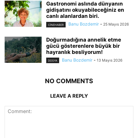
Gastronomi aslında dünyanın
gidişatını okuyabileceğiniz en
canlı alanlardan biri.
Banu Bozdemir
-
25 Mayıs 2026
CINEHABER
Doğurmadığına annelik etme
gücü gösterenlere büyük bir
hayranlık besliyorum!
Banu Bozdemir
-
13 Mayıs 2026
DOSYA
NO COMMENTS
LEAVE A REPLY