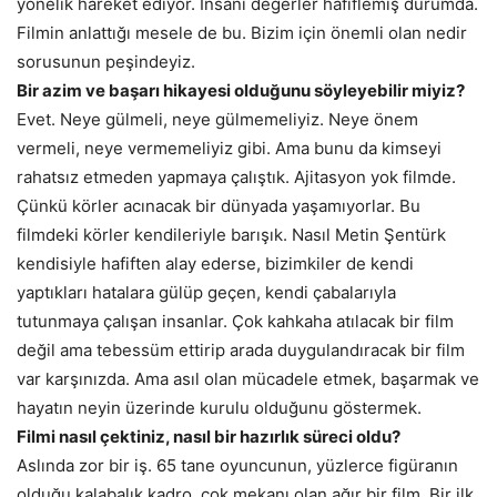
yönelik hareket ediyor. İnsani değerler hafiflemiş durumda.
Filmin anlattığı mesele de bu. Bizim için önemli olan nedir
sorusunun peşindeyiz.
Bir azim ve başarı hikayesi olduğunu söyleyebilir miyiz?
Evet. Neye gülmeli, neye gülmemeliyiz. Neye önem
vermeli, neye vermemeliyiz gibi. Ama bunu da kimseyi
rahatsız etmeden yapmaya çalıştık. Ajitasyon yok filmde.
Çünkü körler acınacak bir dünyada yaşamıyorlar. Bu
filmdeki körler kendileriyle barışık. Nasıl Metin Şentürk
kendisiyle hafiften alay ederse, bizimkiler de kendi
yaptıkları hatalara gülüp geçen, kendi çabalarıyla
tutunmaya çalışan insanlar. Çok kahkaha atılacak bir film
değil ama tebessüm ettirip arada duygulandıracak bir film
var karşınızda. Ama asıl olan mücadele etmek, başarmak ve
hayatın neyin üzerinde kurulu olduğunu göstermek.
Filmi nasıl çektiniz, nasıl bir hazırlık süreci oldu?
Aslında zor bir iş. 65 tane oyuncunun, yüzlerce figüranın
olduğu kalabalık kadro, çok mekanı olan ağır bir film. Bir ilk