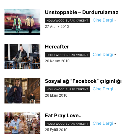
Unstoppable – Durdurulamaz
Cine Dergi
-
HOLLYWOOD: BURAK YARKENT
27 Aralık 2010
Hereafter
Cine Dergi
-
HOLLYWOOD: BURAK YARKENT
26 Kasım 2010
Sosyal ağ “Facebook” çılgınlığı
Cine Dergi
-
HOLLYWOOD: BURAK YARKENT
26 Ekim 2010
Eat Pray Love…
Cine Dergi
-
HOLLYWOOD: BURAK YARKENT
25 Eylül 2010