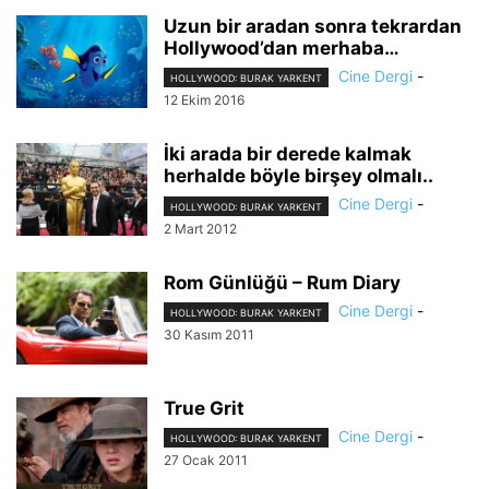
Uzun bir aradan sonra tekrardan
Hollywood’dan merhaba…
Cine Dergi
-
HOLLYWOOD: BURAK YARKENT
12 Ekim 2016
İki arada bir derede kalmak
herhalde böyle birşey olmalı..
Cine Dergi
-
HOLLYWOOD: BURAK YARKENT
2 Mart 2012
Rom Günlüğü – Rum Diary
Cine Dergi
-
HOLLYWOOD: BURAK YARKENT
30 Kasım 2011
True Grit
Cine Dergi
-
HOLLYWOOD: BURAK YARKENT
27 Ocak 2011