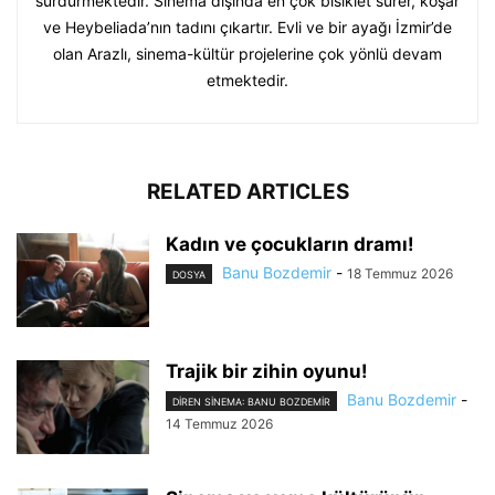
sürdürmektedir. Sinema dışında en çok bisiklet sürer, koşar
ve Heybeliada’nın tadını çıkartır. Evli ve bir ayağı İzmir’de
olan Arazlı, sinema-kültür projelerine çok yönlü devam
etmektedir.
RELATED ARTICLES
Kadın ve çocukların dramı!
Banu Bozdemir
-
18 Temmuz 2026
DOSYA
Trajik bir zihin oyunu!
Banu Bozdemir
-
DIREN SINEMA: BANU BOZDEMIR
14 Temmuz 2026