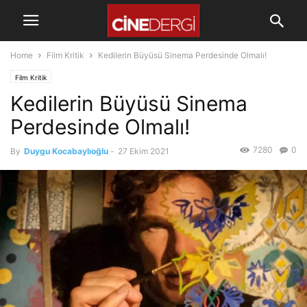
Home
Film Kritik
Kedilerin Büyüsü Sinema Perdesinde Olmalı!
Film Kritik
Kedilerin Büyüsü Sinema
Perdesinde Olmalı!
7280
0
By
Duygu Kocabaylıoğlu
-
27 Ekim 2021