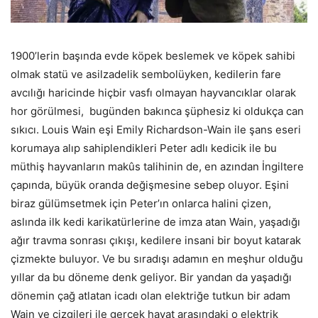
1900’lerin başında evde köpek beslemek ve köpek sahibi
olmak statü ve asilzadelik sembolüyken, kedilerin fare
avcılığı haricinde hiçbir vasfı olmayan hayvancıklar olarak
hor görülmesi, bugünden bakınca şüphesiz ki oldukça can
sıkıcı. Louis Wain eşi Emily Richardson-Wain ile şans eseri
korumaya alıp sahiplendikleri Peter adlı kedicik ile bu
müthiş hayvanların makûs talihinin de, en azından İngiltere
çapında, büyük oranda değişmesine sebep oluyor. Eşini
biraz gülümsetmek için Peter’ın onlarca halini çizen,
aslında ilk kedi karikatürlerine de imza atan Wain, yaşadığı
ağır travma sonrası çıkışı, kedilere insani bir boyut katarak
çizmekte buluyor. Ve bu sıradışı adamın en meşhur olduğu
yıllar da bu döneme denk geliyor. Bir yandan da yaşadığı
dönemin çağ atlatan icadı olan elektriğe tutkun bir adam
Wain ve çizgileri ile gerçek hayat arasındaki o elektrik