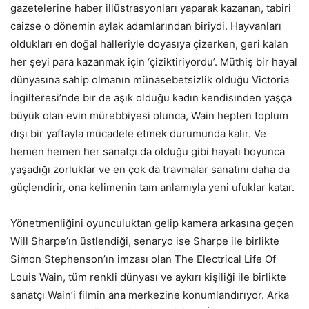
gazetelerine haber illüstrasyonları yaparak kazanan, tabiri
caizse o dönemin aylak adamlarından biriydi. Hayvanları
oldukları en doğal halleriyle doyasıya çizerken, geri kalan
her şeyi para kazanmak için ‘çiziktiriyordu’. Müthiş bir hayal
dünyasına sahip olmanın münasebetsizlik olduğu Victoria
İngilteresi’nde bir de aşık olduğu kadın kendisinden yaşça
büyük olan evin mürebbiyesi olunca, Wain hepten toplum
dışı bir yaftayla mücadele etmek durumunda kalır. Ve
hemen hemen her sanatçı da olduğu gibi hayatı boyunca
yaşadığı zorluklar ve en çok da travmalar sanatını daha da
güçlendirir, ona kelimenin tam anlamıyla yeni ufuklar katar.
Yönetmenliğini oyunculuktan gelip kamera arkasına geçen
Will Sharpe’ın üstlendiği, senaryo ise Sharpe ile birlikte
Simon Stephenson’ın imzası olan The Electrical Life Of
Louis Wain, tüm renkli dünyası ve aykırı kişiliği ile birlikte
sanatçı Wain’i filmin ana merkezine konumlandırıyor. Arka