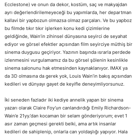
Ecclestone) ve onun da dekor, kostüm, saç ve makyajdan
ayrı değerlendirilemeyeceği bu yapımlarda, her departman
kallavi bir yapbozun olmazsa olmaz parçaları. Ve bu yapboz
bu filmde tıkır tıkır işlerken konu kedi çizimlerine
geldiğinde, Wain’in zihinsel dünyasına seyirci de seyahat
ediyor ve görsel efektler açısından film seyirciye müthiş bir
sinema duygusu geçiriyor. Yazının başında ısrarla perdede
izlenmesini vurgulamamız da bu görsel şölenin kesinlikle
sinema salonunu hak etmesinden kaynaklanıyor. IMAX ya
da 3D olmasına da gerek yok, Louis Wain’in bakış açısından
kedileri ve dünyayı gayet de keyifle deneyimliyorsunuz.
İki seneden fazladır iki kediye annelik yapan bir sinema
yazarı olarak Claire Foy’un canlandırdığı Emily Richardson-
Wain’e 21yy.’dan kocaman bir selam gönderiyorum; evet 1
asır zaman geçmesi gerekti belki, ama artık insanlar
kedileri de sahiplenip, onlarla can yoldaşlığı yapıyor. Hala