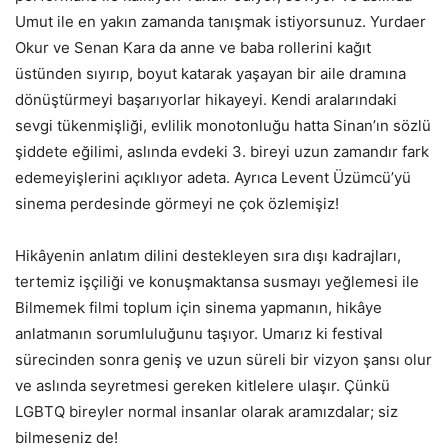
Umut ile en yakın zamanda tanışmak istiyorsunuz. Yurdaer
Okur ve Senan Kara da anne ve baba rollerini kağıt
üstünden sıyırıp, boyut katarak yaşayan bir aile dramına
dönüştürmeyi başarıyorlar hikayeyi. Kendi aralarındaki
sevgi tükenmişliği, evlilik monotonluğu hatta Sinan’ın sözlü
şiddete eğilimi, aslında evdeki 3. bireyi uzun zamandır fark
edemeyişlerini açıklıyor adeta. Ayrıca Levent Üzümcü’yü
sinema perdesinde görmeyi ne çok özlemişiz!
Hikâyenin anlatım dilini destekleyen sıra dışı kadrajları,
tertemiz işçiliği ve konuşmaktansa susmayı yeğlemesi ile
Bilmemek filmi toplum için sinema yapmanın, hikâye
anlatmanın sorumluluğunu taşıyor. Umarız ki festival
sürecinden sonra geniş ve uzun süreli bir vizyon şansı olur
ve aslında seyretmesi gereken kitlelere ulaşır. Çünkü
LGBTQ bireyler normal insanlar olarak aramızdalar; siz
bilmeseniz de!