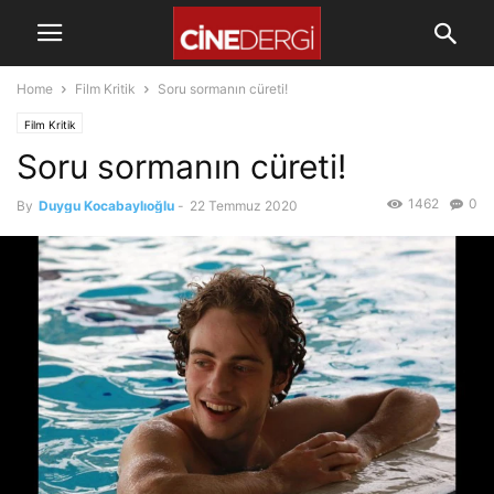
Home
Film Kritik
Soru sormanın cüreti!
Film Kritik
Soru sormanın cüreti!
1462
0
By
Duygu Kocabaylıoğlu
-
22 Temmuz 2020