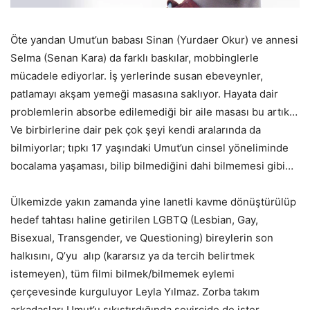
Öte yandan Umut’un babası Sinan (Yurdaer Okur) ve annesi
Selma (Senan Kara) da farklı baskılar, mobbinglerle
mücadele ediyorlar. İş yerlerinde susan ebeveynler,
patlamayı akşam yemeği masasına saklıyor. Hayata dair
problemlerin absorbe edilemediği bir aile masası bu artık…
Ve birbirlerine dair pek çok şeyi kendi aralarında da
bilmiyorlar; tıpkı 17 yaşındaki Umut’un cinsel yöneliminde
bocalama yaşaması, bilip bilmediğini dahi bilmemesi gibi…
Ülkemizde yakın zamanda yine lanetli kavme dönüştürülüp
hedef tahtası haline getirilen LGBTQ (Lesbian, Gay,
Bisexual, Transgender, ve Questioning) bireylerin son
halkısını, Q’yu alıp (kararsız ya da tercih belirtmek
istemeyen), tüm filmi bilmek/bilmemek eylemi
çerçevesinde kurguluyor Leyla Yılmaz. Zorba takım
arkadaşları Umut’u sıkıştırdığında seyircide de ister