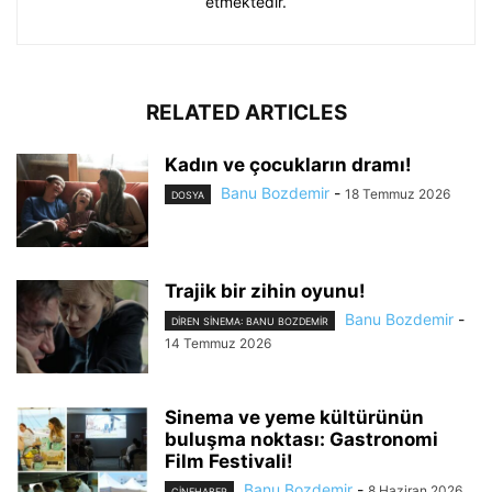
etmektedir.
RELATED ARTICLES
Kadın ve çocukların dramı!
Banu Bozdemir
-
18 Temmuz 2026
DOSYA
Trajik bir zihin oyunu!
Banu Bozdemir
-
DIREN SINEMA: BANU BOZDEMIR
14 Temmuz 2026
Sinema ve yeme kültürünün
buluşma noktası: Gastronomi
Film Festivali!
Banu Bozdemir
-
8 Haziran 2026
CINEHABER