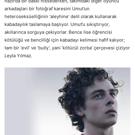
hazırda bir baskı hissederken, takımdaki diğer oyuncu
arkadaşları bir fotoğraf karesini Umut’un
heteroseksüelliğinin ‘aleyhine’ delil olarak kullanarak
kabadayılık taslamaya başlıyor. Umut’u sıkıştırıyor,
akıllarınca sorguya çekiyorlar. Bence lise öğrencisi
kötülüğü ve bencilliği için kabadayı kelimesi hafif kalıyor;
tam bir ‘evil’ ve ‘bully’, yani ‘kötücül zorba’ çerçevesi çiziyor
Leyla Yılmaz.