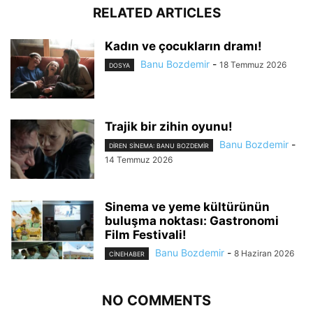
RELATED ARTICLES
Kadın ve çocukların dramı!
Banu Bozdemir
-
18 Temmuz 2026
DOSYA
Trajik bir zihin oyunu!
Banu Bozdemir
-
DIREN SINEMA: BANU BOZDEMIR
14 Temmuz 2026
Sinema ve yeme kültürünün
buluşma noktası: Gastronomi
Film Festivali!
Banu Bozdemir
-
8 Haziran 2026
CINEHABER
NO COMMENTS