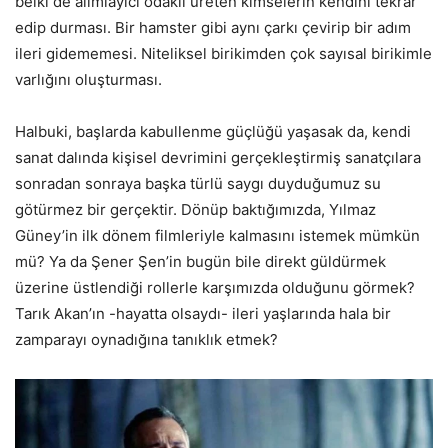
belki de alımlayıcı odaklı üreten kimselerin kendini tekrar
edip durması. Bir hamster gibi aynı çarkı çevirip bir adım
ileri gidememesi. Niteliksel birikimden çok sayısal birikimle
varlığını oluşturması.
Halbuki, başlarda kabullenme güçlüğü yaşasak da, kendi
sanat dalında kişisel devrimini gerçekleştirmiş sanatçılara
sonradan sonraya başka türlü saygı duyduğumuz su
götürmez bir gerçektir. Dönüp baktığımızda, Yılmaz
Güney’in ilk dönem filmleriyle kalmasını istemek mümkün
mü? Ya da Şener Şen’in bugün bile direkt güldürmek
üzerine üstlendiği rollerle karşımızda olduğunu görmek?
Tarık Akan’ın -hayatta olsaydı- ileri yaşlarında hala bir
zamparayı oynadığına tanıklık etmek?