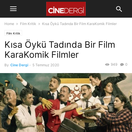
Home
Film Kritik
Kısa Öykü Tadında Bir Film KaraKomik Filmler
Film Kritik
Kısa Öykü Tadında Bir Film
KaraKomik Filmler
949
0
By
Cine Dergi
-
5 Temmuz 2020