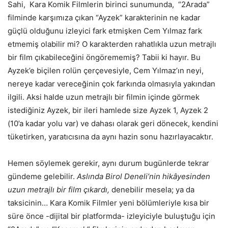
Sahi, Kara Komik Filmlerin birinci sunumunda, “2Arada”
filminde karşımıza çıkan “Ayzek” karakterinin ne kadar
güçlü olduğunu izleyici fark etmişken Cem Yılmaz fark
etmemiş olabilir mi? O karakterden rahatlıkla uzun metrajlı
bir film çıkabileceğini öngörememiş? Tabii ki hayır. Bu
Ayzek’e biçilen rolün çerçevesiyle, Cem Yılmaz’ın neyi,
nereye kadar vereceğinin çok farkında olmasıyla yakından
ilgili. Aksi halde uzun metrajlı bir filmin içinde görmek
istediğiniz Ayzek, bir ileri hamlede size Ayzek 1, Ayzek 2
(10’a kadar yolu var) ve dahası olarak geri dönecek, kendini
tüketirken, yaratıcısına da aynı hazin sonu hazırlayacaktır.
Hemen söylemek gerekir, aynı durum bugünlerde tekrar
gündeme gelebilir.
Aslında Birol Deneli’nin hikâyesinden
uzun metrajlı bir film çıkardı,
denebilir mesela; ya da
taksicinin… Kara Komik Filmler yeni bölümleriyle kısa bir
süre önce -dijital bir platformda- izleyiciyle buluştuğu için