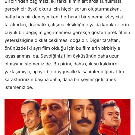
Birbirinden bağımsız, iki farklı filmin art arda sunulması
gerçek bir öykü okuru için hiçbir sorun oluşturmazken,
hatta hoş bir deneyimken, herhangi bir sinema izleyicisi
tarafından, dramatik çatışma eksikliğine ya da karakterlerin
büyük bir değişim geçirmemesi gerekçe gösterilerek filmin
yetersizliğine dikkat çekilmesi doğaldır. Diğer taraftan,
önünüzde iki ayrı film olduğu için bu filmlerin birbiriyle
kıyaslanması da. Sevdiğiniz film öyküsünün daha uzun
olmasını istemeniz de. Bu pirinç daha çok su kaldırırdı
yaklaşımıyla, apayrı bir duygusallıkla sahiplendiğiniz film
karakterinizin başına daha, daha bir şeyler getirtmek
istemeniz de.