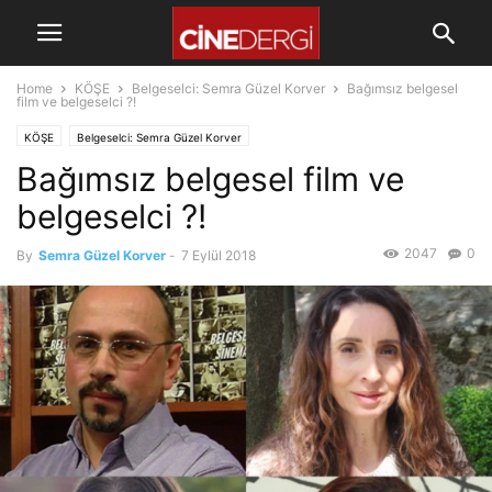
Home
KÖŞE
Belgeselci: Semra Güzel Korver
Bağımsız belgesel
film ve belgeselci ?!
KÖŞE
Belgeselci: Semra Güzel Korver
Bağımsız belgesel film ve
belgeselci ?!
2047
0
By
Semra Güzel Korver
-
7 Eylül 2018