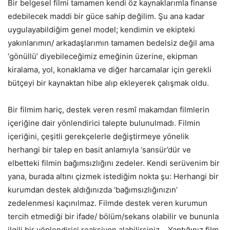
Bir belgesel filmi tamamen kendi öz kaynaklarımla finanse
edebilecek maddi bir güce sahip değilim. Şu ana kadar
uygulayabildiğim genel model; kendimin ve ekipteki
yakınlarımın/ arkadaşlarımın tamamen bedelsiz değil ama
‘gönüllü’ diyebileceğimiz emeğinin üzerine, ekipman
kiralama, yol, konaklama ve diğer harcamalar için gerekli
bütçeyi bir kaynaktan hibe alıp ekleyerek çalışmak oldu.
Bir filmim hariç, destek veren resmî makamdan filmlerin
içeriğine dair yönlendirici talepte bulunulmadı. Filmin
içeriğini, çeşitli gerekçelerle değiştirmeye yönelik
herhangi bir talep en basit anlamıyla ‘sansür’dür ve
elbetteki filmin bağımsızlığını zedeler. Kendi serüvenim bir
yana, burada altını çizmek istediğim nokta şu: Herhangi bir
kurumdan destek aldığınızda ‘bağımsızlığınızın’
zedelenmesi kaçınılmaz. Filmde destek veren kurumun
tercih etmediği bir ifade/ bölüm/sekans olabilir ve bununla
ilgili bir yönlendirici reaksiyon alabilirsiniz… Yaptığınız film,