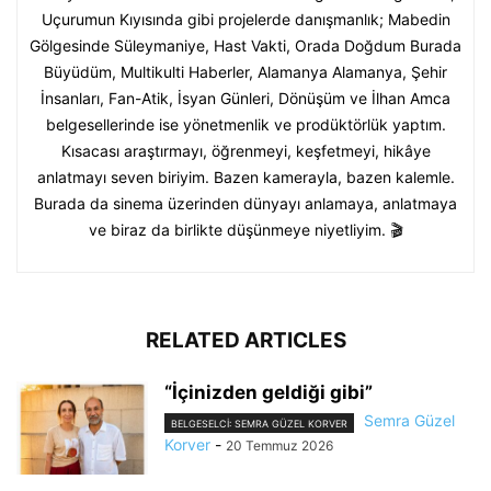
Uçurumun Kıyısında gibi projelerde danışmanlık; Mabedin
Gölgesinde Süleymaniye, Hast Vakti, Orada Doğdum Burada
Büyüdüm, Multikulti Haberler, Alamanya Alamanya, Şehir
İnsanları, Fan-Atik, İsyan Günleri, Dönüşüm ve İlhan Amca
belgesellerinde ise yönetmenlik ve prodüktörlük yaptım.
Kısacası araştırmayı, öğrenmeyi, keşfetmeyi, hikâye
anlatmayı seven biriyim. Bazen kamerayla, bazen kalemle.
Burada da sinema üzerinden dünyayı anlamaya, anlatmaya
ve biraz da birlikte düşünmeye niyetliyim. 🎬
RELATED ARTICLES
“İçinizden geldiği gibi”
Semra Güzel
BELGESELCI: SEMRA GÜZEL KORVER
Korver
-
20 Temmuz 2026