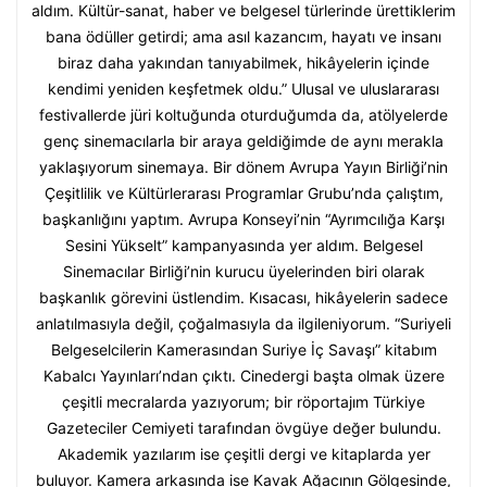
aldım. Kültür-sanat, haber ve belgesel türlerinde ürettiklerim
bana ödüller getirdi; ama asıl kazancım, hayatı ve insanı
biraz daha yakından tanıyabilmek, hikâyelerin içinde
kendimi yeniden keşfetmek oldu.” Ulusal ve uluslararası
festivallerde jüri koltuğunda oturduğumda da, atölyelerde
genç sinemacılarla bir araya geldiğimde de aynı merakla
yaklaşıyorum sinemaya. Bir dönem Avrupa Yayın Birliği’nin
Çeşitlilik ve Kültürlerarası Programlar Grubu’nda çalıştım,
başkanlığını yaptım. Avrupa Konseyi’nin “Ayrımcılığa Karşı
Sesini Yükselt” kampanyasında yer aldım. Belgesel
Sinemacılar Birliği’nin kurucu üyelerinden biri olarak
başkanlık görevini üstlendim. Kısacası, hikâyelerin sadece
anlatılmasıyla değil, çoğalmasıyla da ilgileniyorum. “Suriyeli
Belgeselcilerin Kamerasından Suriye İç Savaşı” kitabım
Kabalcı Yayınları’ndan çıktı. Cinedergi başta olmak üzere
çeşitli mecralarda yazıyorum; bir röportajım Türkiye
Gazeteciler Cemiyeti tarafından övgüye değer bulundu.
Akademik yazılarım ise çeşitli dergi ve kitaplarda yer
buluyor. Kamera arkasında ise Kavak Ağacının Gölgesinde,