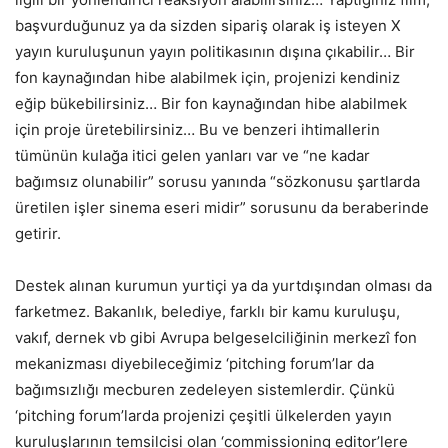
başvurduğunuz ya da sizden sipariş olarak iş isteyen X
yayın kuruluşunun yayın politikasının dışına çıkabilir… Bir
fon kaynağından hibe alabilmek için, projenizi kendiniz
eğip bükebilirsiniz… Bir fon kaynağından hibe alabilmek
için proje üretebilirsiniz… Bu ve benzeri ihtimallerin
tümünün kulağa itici gelen yanları var ve “ne kadar
bağımsız olunabilir” sorusu yanında “sözkonusu şartlarda
üretilen işler sinema eseri midir” sorusunu da beraberinde
getirir.
Destek alınan kurumun yurtiçi ya da yurtdışından olması da
farketmez. Bakanlık, belediye, farklı bir kamu kuruluşu,
vakıf, dernek vb gibi Avrupa belgeselciliğinin merkezî fon
mekanizması diyebileceğimiz ‘pitching forum’lar da
bağımsızlığı mecburen zedeleyen sistemlerdir. Çünkü
‘pitching forum’larda projenizi çeşitli ülkelerden yayın
kuruluşlarının temsilcisi olan ‘commissioning editor’lere