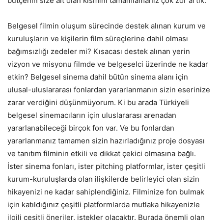
bütçenin size ait olan kısmını tamamlamanız çok zor artık.
Belgesel filmin oluşum sürecinde destek alınan kurum ve
kuruluşların ve kişilerin film süreçlerine dahil olması
bağımsızlığı zedeler mi? Kısacası destek alınan yerin
vizyon ve misyonu filmde ve belgeselci üzerinde ne kadar
etkin? Belgesel sinema dahil bütün sinema alanı için
ulusal-uluslararası fonlardan yararlanmanın sizin eserinize
zarar verdiğini düşünmüyorum. Ki bu arada Türkiyeli
belgesel sinemacıların için uluslararası arenadan
yararlanabileceği birçok fon var. Ve bu fonlardan
yararlanmanız tamamen sizin hazırladığınız proje dosyası
ve tanıtım filminin etkili ve dikkat çekici olmasına bağlı.
İster sinema fonları, ister pitching platformlar, ister çeşitli
kurum-kuruluşlarda olan ilişkilerde belirleyici olan sizin
hikayenizi ne kadar sahiplendiğiniz. Filminize fon bulmak
için katıldığınız çeşitli platformlarda mutlaka hikayenizle
ilgili çeşitli öneriler, istekler olacaktır. Burada önemli olan