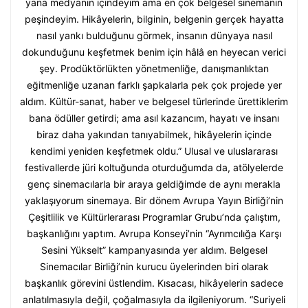
yana medyanın içindeyim ama en çok belgesel sinemanın
peşindeyim. Hikâyelerin, bilginin, belgenin gerçek hayatta
nasıl yankı bulduğunu görmek, insanın dünyaya nasıl
dokunduğunu keşfetmek benim için hâlâ en heyecan verici
şey. Prodüktörlükten yönetmenliğe, danışmanlıktan
eğitmenliğe uzanan farklı şapkalarla pek çok projede yer
aldım. Kültür-sanat, haber ve belgesel türlerinde ürettiklerim
bana ödüller getirdi; ama asıl kazancım, hayatı ve insanı
biraz daha yakından tanıyabilmek, hikâyelerin içinde
kendimi yeniden keşfetmek oldu.” Ulusal ve uluslararası
festivallerde jüri koltuğunda oturduğumda da, atölyelerde
genç sinemacılarla bir araya geldiğimde de aynı merakla
yaklaşıyorum sinemaya. Bir dönem Avrupa Yayın Birliği’nin
Çeşitlilik ve Kültürlerarası Programlar Grubu’nda çalıştım,
başkanlığını yaptım. Avrupa Konseyi’nin “Ayrımcılığa Karşı
Sesini Yükselt” kampanyasında yer aldım. Belgesel
Sinemacılar Birliği’nin kurucu üyelerinden biri olarak
başkanlık görevini üstlendim. Kısacası, hikâyelerin sadece
anlatılmasıyla değil, çoğalmasıyla da ilgileniyorum. “Suriyeli