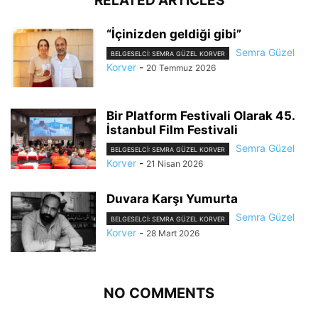
RELATED ARTICLES
“İçinizden geldiği gibi”
Semra Güzel
BELGESELCI: SEMRA GÜZEL KORVER
Korver
-
20 Temmuz 2026
Bir Platform Festivali Olarak 45.
İstanbul Film Festivali
Semra Güzel
BELGESELCI: SEMRA GÜZEL KORVER
Korver
-
21 Nisan 2026
Duvara Karşı Yumurta
Semra Güzel
BELGESELCI: SEMRA GÜZEL KORVER
Korver
-
28 Mart 2026
NO COMMENTS