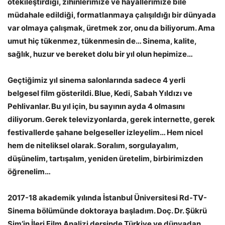
ötekileştirdiği, zihinlerimize ve hayallerimize bile
müdahale edildiği, formatlanmaya çalışıldığı bir dünyada
var olmaya çalışmak, üretmek zor, onu da biliyorum. Ama
umut hiç tükenmez, tükenmesin de… Sinema, kalite,
sağlık, huzur ve bereket dolu bir yıl olun hepimize…
Geçtiğimiz yıl sinema salonlarında sadece 4 yerli
belgesel film gösterildi. Blue, Kedi, Sabah Yıldızı ve
Pehlivanlar. Bu yıl için, bu sayının ayda 4 olmasını
diliyorum. Gerek televizyonlarda, gerek internette, gerek
festivallerde şahane belgeseller izleyelim… Hem nicel
hem de niteliksel olarak. Soralım, sorgulayalım,
düşünelim, tartışalım, yeniden üretelim, birbirimizden
öğrenelim…
2017-18 akademik yılında İstanbul Üniversitesi Rd-TV-
Sinema bölümünde doktoraya başladım. Doç. Dr. Şükrü
Sim’in İleri Film Analizi dersinde Türkiye ve dünyadan