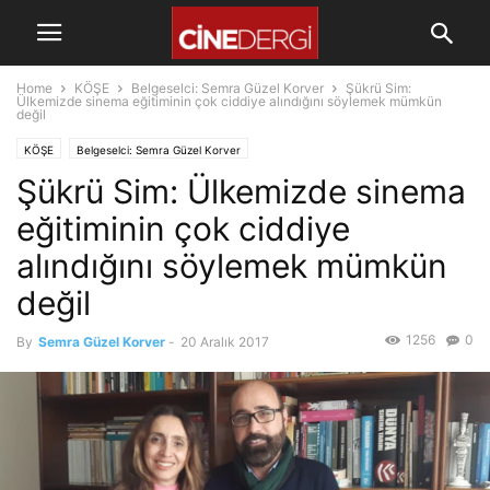
Home
KÖŞE
Belgeselci: Semra Güzel Korver
Şükrü Sim:
Ülkemizde sinema eğitiminin çok ciddiye alındığını söylemek mümkün
değil
KÖŞE
Belgeselci: Semra Güzel Korver
Şükrü Sim: Ülkemizde sinema
eğitiminin çok ciddiye
alındığını söylemek mümkün
değil
1256
0
By
Semra Güzel Korver
-
20 Aralık 2017