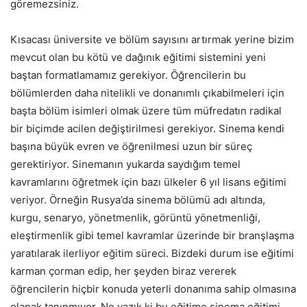
göremezsiniz.
Kısacası üniversite ve bölüm sayısını artırmak yerine bizim
mevcut olan bu kötü ve dağınık eğitimi sistemini yeni
baştan formatlamamız gerekiyor. Öğrencilerin bu
bölümlerden daha nitelikli ve donanımlı çıkabilmeleri için
başta bölüm isimleri olmak üzere tüm müfredatın radikal
bir biçimde acilen değiştirilmesi gerekiyor. Sinema kendi
başına büyük evren ve öğrenilmesi uzun bir süreç
gerektiriyor. Sinemanın yukarda saydığım temel
kavramlarını öğretmek için bazı ülkeler 6 yıl lisans eğitimi
veriyor. Örneğin Rusya’da sinema bölümü adı altında,
kurgu, senaryo, yönetmenlik, görüntü yönetmenliği,
eleştirmenlik gibi temel kavramlar üzerinde bir branşlaşma
yaratılarak ilerliyor eğitim süreci. Bizdeki durum ise eğitimi
karman çorman edip, her şeyden biraz vererek
öğrencilerin hiçbir konuda yeterli donanıma sahip olmasına
olanak tanınmıyor. Ne yazık ki bu eğitime sinema eğitimi