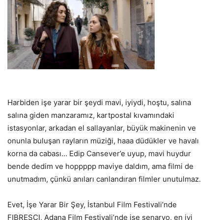
Harbiden işe yarar bir şeydi mavi, iyiydi, hoştu, salına
salına giden manzaramız, kartpostal kıvamındaki
istasyonlar, arkadan el sallayanlar, büyük makinenin ve
onunla buluşan rayların müziği, haaa düdükler ve havalı
korna da cabası… Edip Cansever’e uyup, mavi huydur
bende dedim ve hoppppp maviye daldım, ama filmi de
unutmadım, çünkü anıları canlandıran filmler unutulmaz.
Evet, İşe Yarar Bir Şey, İstanbul Film Festivali’nde
FIBRESCI, Adana Film Festivali’nde ise senaryo, en iyi