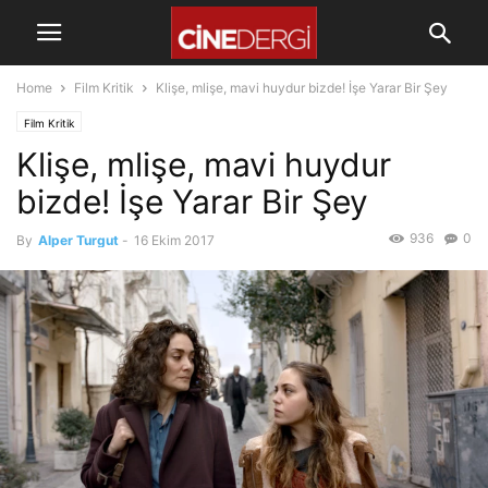
Home
Film Kritik
Klişe, mlişe, mavi huydur bizde! İşe Yarar Bir Şey
Film Kritik
Klişe, mlişe, mavi huydur
bizde! İşe Yarar Bir Şey
936
0
By
Alper Turgut
-
16 Ekim 2017