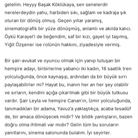
gelelim. Heyyy Başak Köklükaya, sen senelerdir
nerelerdeydin yahu, harbiden sıkı, sağlam ve kadraja şık
oturan bir dönüş olmuş. Geçen yıllar yaramış,
sinematografik bir yüze dönüşmüş, anlamlı ve akılda kalıcı.
Öykü Karayel’i de beğendim, saf bir kızı, gayet iyi taşımış,
Yiğit Özşener ise rolünün hakkını, ziyadesiyle vermiş.
Bir şair-avukat ve oyuncu olmak için yanıp tutuşan bir
hemşire adayı, birbirlerine yabancı iki kadın, 16 saatlik tren
yolculuğunda, önce kaynaşıp, ardından da bir büyük sırrı
paylaşabilirler mi? Hayat bu, inanın her an her şey olabilir
ve sırların, kendini açığa çıkartmak gibi bir büyük tutkusu
vardır. Şair Leyla ve hemşire Canan’ın, İzmir yolculuğunda,
tanımadıkları bir adama, Yavuz’a yaklaştıkça, acaba tesadüf
de, bir amaca dönüşecek midir? Ve bildik yanlışların, bazen
doğru olma ihtimali var mıdır? Gelin tüm bu soruların
yanıtlarını, sinema salonunda bulalım. İyi seyirler.