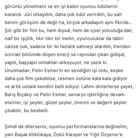
görüntü yönetmeni ve en iyi kadın oyuncu ödüllerini
kazandı. Jüri olsaydım, daha çok ödül verirdim, bu salt
benim görüşüm de değil ha, birçok arkadaşım aynı fikirde…
Şiir gibi bir film bu, hem dışsal, hem de içsel yolculuğa dair,
naif bir işçilik, tıkır tıkır bir metin, oyunculuklar da tabiri
caizse cuk, sadece bir iki fazlalık sahneyi atardım, trenden
sonraki bölümde düşen enerji ve rayından çıkan gidişat,
yapıtı, başyapıt olmaktan alıkoyuyor, ne yazık ki.
Unutmadan, Pelin Esmer’in en sevdiğim işi oldu, keşke
daha çok film çekebilse, resmen üstüne kata kata gidiyor
ve artık ustalık kendini belli ediyor. Lafımı dinlerlerse şayet,
Barış Bıçakçı ve Pelin Esmer, senaryo işbirliğine devam
etsinler, iyi şeyler, güzel şeyler, önemli ve değerli şeyler
çıkabilir, bu besbelli.
Şimdi de dilerseniz, oyuncu performanslarına değinelim,
yani Başak Köklükaya, Öykü Karayel ve Yiğit Özşener’e