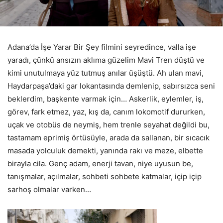
Adana’da İşe Yarar Bir Şey filmini seyredince, valla işe
yaradı, çünkü ansızın aklıma güzelim Mavi Tren düştü ve
kimi unutulmaya yüz tutmuş anılar üşüştü. Ah ulan mavi,
Haydarpaşa’daki gar lokantasında demlenip, sabırsızca seni
beklerdim, başkente varmak için… Askerlik, eylemler, iş,
görev, fark etmez, yaz, kış da, canım lokomotif dururken,
uçak ve otobüs de neymiş, hem trenle seyahat değildi bu,
tastamam eprimiş örtüsüyle, arada da sallanan, bir sıcacık
masada yolculuk demekti, yanında rakı ve meze, elbette
birayla cila. Genç adam, enerji tavan, niye uyusun be,
tanışmalar, açılmalar, sohbeti sohbete katmalar, içip içip
sarhoş olmalar varken…