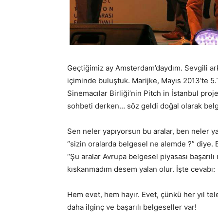
Geçtiğimiz ay Amsterdam’daydım. Sevgili ar
içiminde buluştuk. Marijke, Mayıs 2013’te 5
Sinemacılar Birliği’nin Pitch in İstanbul proj
sohbeti derken… söz geldi doğal olarak bel
Sen neler yapıyorsun bu aralar, ben neler ya
“sizin oralarda belgesel ne alemde ?” diye. 
“Şu aralar Avrupa belgesel piyasası başarılı 
kıskanmadım desem yalan olur. İşte cevabı:
Hem evet, hem hayır. Evet, çünkü her yıl tele
daha ilginç ve başarılı belgeseller var!