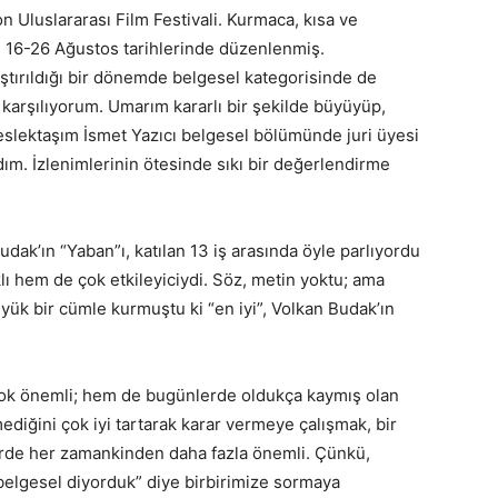
zon Uluslararası Film Festivali. Kurmaca, kısa ve
val 16-26 Ağustos tarihlerinde düzenlenmiş.
aştırıldığı bir dönemde belgesel kategorisinde de
karşılıyorum. Umarım kararlı bir şekilde büyüyüp,
slektaşım İsmet Yazıcı belgesel bölümünde juri üyesi
dım. İzlenimlerinin ötesinde sıkı bir değerlendirme
udak’ın “Yaban”ı, katılan 13 iş arasında öyle parlıyordu
klı hem de çok etkileyiciydi. Söz, metin yoktu; ama
üyük bir cümle kurmuştu ki “en iyi”, Volkan Budak’ın
çok önemli; hem de bugünlerde oldukça kaymış olan
ediğini çok iyi tartarak karar vermeye çalışmak, bir
rde her zamankinden daha fazla önemli. Çünkü,
belgesel diyorduk” diye birbirimize sormaya