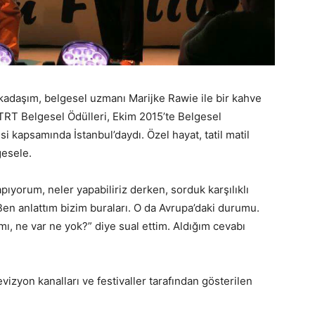
kadaşım, belgesel uzmanı Marijke Rawie ile bir kahve
.TRT Belgesel Ödülleri, Ekim 2015’te Belgesel
esi kapsamında İstanbul’daydı. Özel hayat, tatil matil
gesele.
pıyorum, neler yapabiliriz derken, sorduk karşılıklı
Ben anlattım bizim buraları. O da Avrupa’daki durumu.
mı, ne var ne yok?” diye sual ettim. Aldığım cevabı
vizyon kanalları ve festivaller tarafından gösterilen