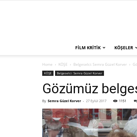
FILM KRITIK
KÖŞELER
Home
KÖŞE
Belgeselci: Semra Güzel Korver
Gö
KÖŞE
Belgeselci: Semra Güzel Korver
Gözümüz belges
By
Semra Güzel Korver
-
27 Eylül 2017
1151