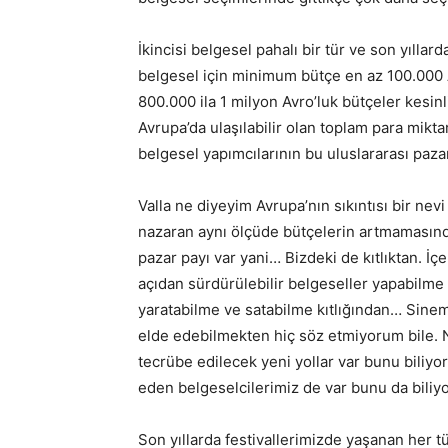
İkincisi belgesel pahalı bir tür ve son yılla
belgesel için minimum bütçe en az 100.000
800.000 ila 1 milyon Avro’luk bütçeler kesinli
Avrupa’da ulaşılabilir olan toplam para mikta
belgesel yapımcılarının bu uluslararası pazar
Valla ne diyeyim Avrupa’nın sıkıntısı bir nevi
nazaran aynı ölçüde bütçelerin artmamasınd
pazar payı var yani… Bizdeki de kıtlıktan. İ
açıdan sürdürülebilir belgeseller yapabilme 
yaratabilme ve satabilme kıtlığından… Sine
elde edebilmekten hiç söz etmiyorum bile. 
tecrübe edilecek yeni yollar var bunu bili
eden belgeselcilerimiz de var bunu da bili
Son yıllarda festivallerimizde yaşanan her tü