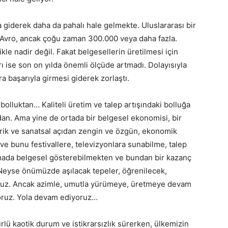
rda giderek daha da pahalı hale gelmekte. Uluslararası bir
 Avro, ancak çoğu zaman 300.000 veya daha fazla.
kle nadir değil. Fakat belgesellerin üretilmesi için
rı ise son on yılda önemli ölçüde artmadı. Dolayısıyla
a başarıyla girmesi giderek zorlaştı.
 bolluktan… Kaliteli üretim ve talep artışındaki bolluğa
an. Ama yine de ortada bir belgesel ekonomisi, bir
çerik ve sanatsal açıdan zengin ve özgün, ekonomik
ve bunu festivallere, televizyonlara sunabilme, talep
mada belgesel gösterebilmekten ve bundan bir kazanç
Neyse önümüzde aşılacak tepeler, öğrenilecek,
yoruz. Ancak azimle, umutla yürümeye, üretmeye devam
yoruz. Yola devam ediyoruz…
rlü kaotik durum ve istikrarsızlık sürerken, ülkemizin