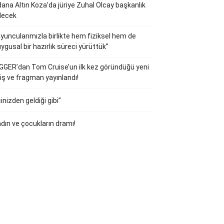
ana Altın Koza’da jüriye Zuhal Olcay başkanlık
decek
yuncularımızla birlikte hem fiziksel hem de
ygusal bir hazırlık süreci yürüttük”
GGER’dan Tom Cruise’un ilk kez göründüğü yeni
iş ve fragman yayınlandı!
çinizden geldiği gibi”
dın ve çocukların dramı!