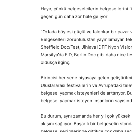
Hayır, çünkü belgeselcilerin belgesellerini 
geçen gün daha zor hale geliyor
“Ortada böylesi güçlü ve talepkar bir paza
Belgeselleri zorunluluktan yayınlamayan te
Sheffield Doc/Fest, Jihlava IDFF Nyon Vis
Marsilya’da FID, Berlin Doc gibi daha nice fe
oldukça ilginç.
Birincisi her sene piyasaya gelen geliştirilmi
Uluslararası festivallerin ve Avrupa’daki tele
belgesel yapmak isteyenleri de arttırıyor. Bu a
belgesel yapmak isteyen insanların sayısındak
Bu durum, aynı zamanda her yıl çok yüksek k
akışını sağlıyor. Başarılı bir belgeselin stan
belgesel seçimlerinde gittikçe çok daha seçi