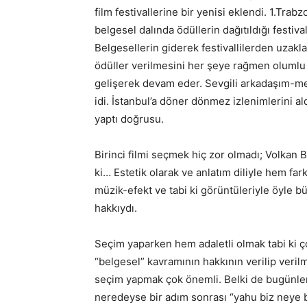
film festivallerine bir yenisi eklendi. 1.Trab
belgesel dalında ödüllerin dağıtıldığı festi
Belgesellerin giderek festivallilerden uzakl
ödüller verilmesini her şeye rağmen olumlu 
gelişerek devam eder. Sevgili arkadaşım-me
idi. İstanbul’a döner dönmez izlenimlerini al
yaptı doğrusu.
Birinci filmi seçmek hiç zor olmadı; Volkan B
ki… Estetik olarak ve anlatım diliyle hem far
müzik-efekt ve tabi ki görüntüleriyle öyle b
hakkıydı.
Seçim yaparken hem adaletli olmak tabi ki 
“belgesel” kavramının hakkının verilip verilm
seçim yapmak çok önemli. Belki de bugünle
neredeyse bir adım sonrası “yahu biz neye 