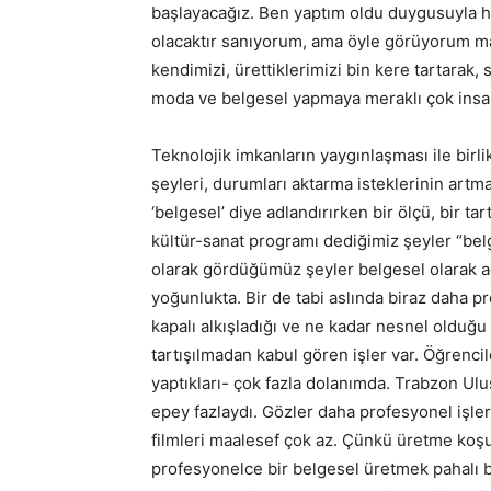
başlayacağız. Ben yaptım oldu duygusuyla h
olacaktır sanıyorum, ama öyle görüyorum maa
kendimizi, ürettiklerimizi bin kere tartara
moda ve belgesel yapmaya meraklı çok insa
Teknolojik imkanların yaygınlaşması ile birlik
şeyleri, durumları aktarma isteklerinin artma
‘belgesel’ diye adlandırırken bir ölçü, bir ta
kültür-sanat programı dediğimiz şeyler “bel
olarak gördüğümüz şeyler belgesel olarak adl
yoğunlukta. Bir de tabi aslında biraz daha p
kapalı alkışladığı ve ne kadar nesnel olduğu t
tartışılmadan kabul gören işler var. Öğrencile
yaptıkları- çok fazla dolanımda. Trabzon Ulus
epey fazlaydı. Gözler daha profesyonel işleri
filmleri maalesef çok az. Çünkü üretme koşul
profesyonelce bir belgesel üretmek pahalı bi