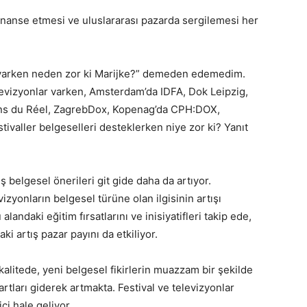
finanse etmesi ve uluslararası pazarda sergilemesi her
r varken neden zor ki Marijke?” demeden edemedim.
levizyonlar varken, Amsterdam’da IDFA, Dok Leipzig,
ions du Réel, ZagrebDox, Kopenag’da CPH:DOX,
stivaller belgeselleri desteklerken niye zor ki? Yanıt
ş belgesel önerileri git gide daha da artıyor.
vizyonların belgesel türüne olan ilgisinin artışı
landaki eğitim fırsatlarını ve inisiyatifleri takip ede,
i artış pazar payını da etkiliyor.
alitede, yeni belgesel fikirlerin muazzam bir şekilde
dartları giderek artmakta. Festival ve televizyonlar
ci hale geliyor.