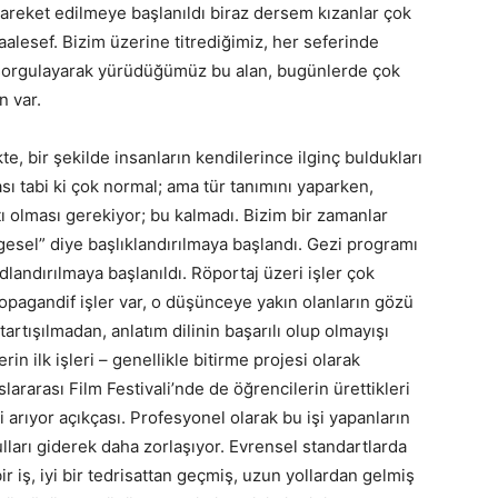
areket edilmeye başlanıldı biraz dersem kızanlar çok
lesef. Bizim üzerine titrediğimiz, her seferinde
k, sorgulayarak yürüdüğümüz bu alan, bugünlerde çok
n var.
te, bir şekilde insanların kendilerince ilginç buldukları
sı tabi ki çok normal; ama tür tanımını yaparken,
rtı olması gerekiyor; bu kalmadı. Bizim bir zamanlar
gesel” diye başlıklandırılmaya başlandı. Gezi programı
andırılmaya başlanıldı. Röportaj üzeri işler çok
ropagandif işler var, o düşünceye yakın olanların gözü
artışılmadan, anlatım dilinin başarılı olup olmayışı
rin ilk işleri – genellikle bitirme projesi olarak
lararası Film Festivali’nde de öğrencilerin ürettikleri
 arıyor açıkçası. Profesyonel olarak bu işi yapanların
ları giderek daha zorlaşıyor. Evrensel standartlarda
r iş, iyi bir tedrisattan geçmiş, uzun yollardan gelmiş