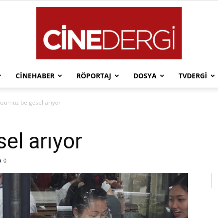
CINEHABER
RÖPORTAJ
DOSYA
TVDERGI
Cinedergi
zümüz belgesel arıyor
el arıyor
0