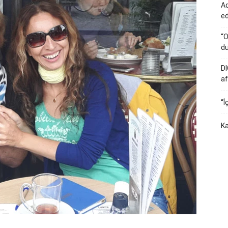
Ad
e
“O
du
DI
af
“İ
Ka