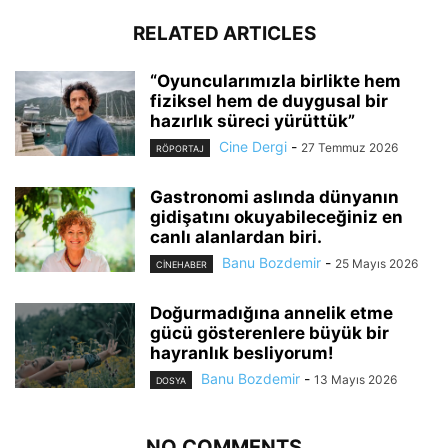
RELATED ARTICLES
“Oyuncularımızla birlikte hem
fiziksel hem de duygusal bir
hazırlık süreci yürüttük”
Cine Dergi
-
27 Temmuz 2026
RÖPORTAJ
Gastronomi aslında dünyanın
gidişatını okuyabileceğiniz en
canlı alanlardan biri.
Banu Bozdemir
-
25 Mayıs 2026
CINEHABER
Doğurmadığına annelik etme
gücü gösterenlere büyük bir
hayranlık besliyorum!
Banu Bozdemir
-
13 Mayıs 2026
DOSYA
NO COMMENTS