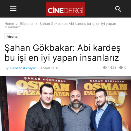
Home
Röportaj
Şahan Gökbakar: Abi kardeş bu işi en iyi yapan
insanlarız
Röportaj
Şahan Gökbakar: Abi kardeş
bu işi en iyi yapan insanlarız
1428
0
By
Serdar Akbıyık
-
9 Mart 2016