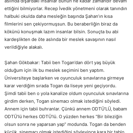
aslında dışardaki insanlar bunun ne kadar zamandır devam
ettiğini bilmiyorlar. Recep İvedik yönetmeni olarak tanındın
halbuki okulda daha mesleğin başında Şahan’ın kısa
filmlerini sen çekiyormuşsun. Bu beraberliğin biraz da
kökünü konuşmak lazım insanlar bilsin. Sonuçta bu abi
kardeşlikten de öte aslında bir meslek savaşının nasıl
verildiğiyle alakalı.
Şahan Gökbakar: Tabii ben Togan’dan dört yaş büyük
olduğum için ilk bu meslek seçimini ben yaptım.
Üniversiteye başlarken ve oyunculuk sınavlarına girmeye
karar verdiğim sırada Togan da liseye yeni geçiyordu.
Şimdi tabii ben o yola kanalize oldum oyunculuk sınavlarına
girdim derken, Togan sinemacı olmak istediğini söyledi.
Annem için tabii buhranlar. Çünkü annem ODTÜ’LÜ, babam
ODTÜ’lü herkes ODTÜ’lü. O yüzden herkes “Bir bileziğin
olsun sonra ne yaparsan yap” modunda. Togan da benden
küçük, sinemacı olmak istediğini söyleyince kara bir tablo