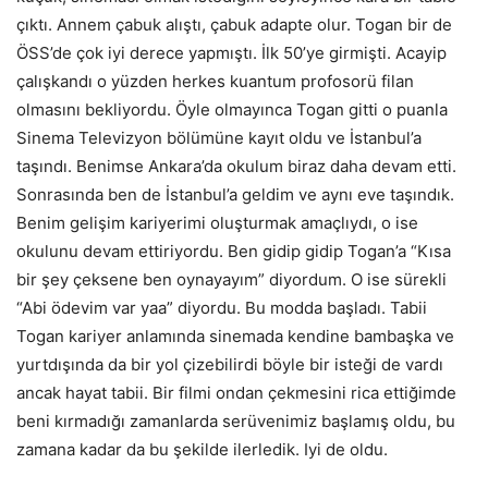
çıktı. Annem çabuk alıştı, çabuk adapte olur. Togan bir de
ÖSS’de çok iyi derece yapmıştı. İlk 50’ye girmişti. Acayip
çalışkandı o yüzden herkes kuantum profosorü filan
olmasını bekliyordu. Öyle olmayınca Togan gitti o puanla
Sinema Televizyon bölümüne kayıt oldu ve İstanbul’a
taşındı. Benimse Ankara’da okulum biraz daha devam etti.
Sonrasında ben de İstanbul’a geldim ve aynı eve taşındık.
Benim gelişim kariyerimi oluşturmak amaçlıydı, o ise
okulunu devam ettiriyordu. Ben gidip gidip Togan’a “Kısa
bir şey çeksene ben oynayayım” diyordum. O ise sürekli
“Abi ödevim var yaa” diyordu. Bu modda başladı. Tabii
Togan kariyer anlamında sinemada kendine bambaşka ve
yurtdışında da bir yol çizebilirdi böyle bir isteği de vardı
ancak hayat tabii. Bir filmi ondan çekmesini rica ettiğimde
beni kırmadığı zamanlarda serüvenimiz başlamış oldu, bu
zamana kadar da bu şekilde ilerledik. Iyi de oldu.