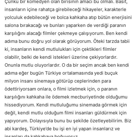
Çünkü bir komedyen olan birisinin amacı bu olmalı. Basit,
insanların içine rahatça girebileceği hikayeler, karakterle
yolculuk edebileceği ve bolca kahkaha atıp bütün enerjisini
salona bırakacağı ve bunları yaparken de verdiği paranın
karşılığını alacağı filmler çekmeye çalışıyorum. Ben kendi
adıma bunu doğru yol olarak görüyorum. Öteki tarzda tabii
ki, insanların kendi mutlulukları için çektikleri filmler
olabilir, belki de kendi istekleri üzerine çekiyorlardır.
Onunla mutlu oluyorlardır. O da bir seçim ancak ben kendi
adıma eğer bugün Türkiye ortalamasında yedi buçuk
milyon insanı sinemaya götürüp ceplerinden para
ödettiriyorsam onlara, o filmi izletmek için, o paranın
karşılığını kahkaha ile ödemek mecburiyetinde olduğumu
hissediyorum. Kendi mutluluğumu sinemada görmek için
değil, kendi mutlu olduğum filmi insanları güldürmek için
yapıyorum. Dolayısıyla bunu bu şekilde özetleyebilirim. Biz
abi kardeş, Türkiye’de bu işi en iyi yapan insanlarız ve
insanları da kahkahaya boğuyoruz.