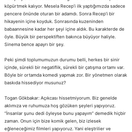
köpürtmek kalıyor. Mesela Recep’i ilk yaptığımızda sadece
pencere önünde oturan bir adamdı. Sonra Recep’i bir
hikayenin içine koyduk. Sonrasında kuzeninden
babaannesine kadar her şeyi içine aldık. Bu karakterde de
öyle. Büyük bir perspektiften bakınca büyüyor haliyle.
Sinema bence apayrı bir şey.
Peki şimdi toplumumuzun durumu belli, herkes bir sinir
içinde, sürekli bir negatiflik, sürekli bir çatışma ortamı var.
Böyle bir ortamda komedi yapmak zor. Bir yönetmen olarak
baskıda hissediyor musunuz?
Togan Gökbakar: Açıkcası hissetmiyorum. Biz genelde
aklımıza ve ruhumuza hoş gözüken şeyleri yapıyoruz.
“İnsanlar şunu dedi öyleyse bunu yapayım” demedik hiçbir
zaman. Onun için bize komik gelen, biz izlesek
eğleneceğimiz filmleri yapıyoruz. Yani eleştrilier ve