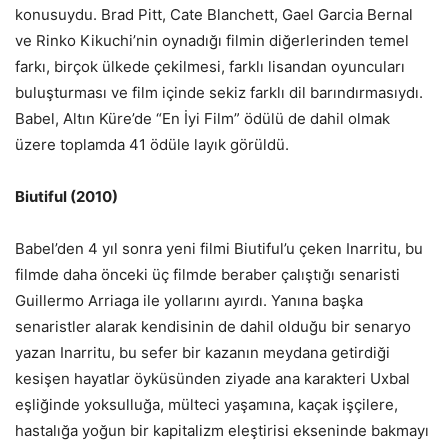
konusuydu. Brad Pitt, Cate Blanchett, Gael Garcia Bernal
ve Rinko Kikuchi’nin oynadığı filmin diğerlerinden temel
farkı, birçok ülkede çekilmesi, farklı lisandan oyuncuları
buluşturması ve film içinde sekiz farklı dil barındırmasıydı.
Babel, Altın Küre’de “En İyi Film” ödülü de dahil olmak
üzere toplamda 41 ödüle layık görüldü.
Biutiful (2010)
Babel’den 4 yıl sonra yeni filmi Biutiful’u çeken Inarritu, bu
filmde daha önceki üç filmde beraber çalıştığı senaristi
Guillermo Arriaga ile yollarını ayırdı. Yanına başka
senaristler alarak kendisinin de dahil olduğu bir senaryo
yazan Inarritu, bu sefer bir kazanın meydana getirdiği
kesişen hayatlar öyküsünden ziyade ana karakteri Uxbal
eşliğinde yoksulluğa, mülteci yaşamına, kaçak işçilere,
hastalığa yoğun bir kapitalizm eleştirisi ekseninde bakmayı