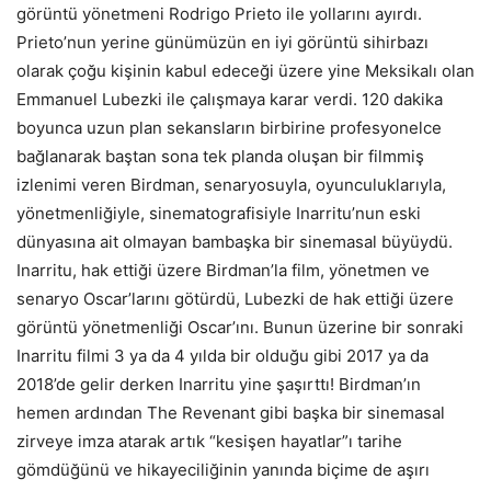
görüntü yönetmeni Rodrigo Prieto ile yollarını ayırdı.
Prieto’nun yerine günümüzün en iyi görüntü sihirbazı
olarak çoğu kişinin kabul edeceği üzere yine Meksikalı olan
Emmanuel Lubezki ile çalışmaya karar verdi. 120 dakika
boyunca uzun plan sekansların birbirine profesyonelce
bağlanarak baştan sona tek planda oluşan bir filmmiş
izlenimi veren Birdman, senaryosuyla, oyunculuklarıyla,
yönetmenliğiyle, sinematografisiyle Inarritu’nun eski
dünyasına ait olmayan bambaşka bir sinemasal büyüydü.
Inarritu, hak ettiği üzere Birdman’la film, yönetmen ve
senaryo Oscar’larını götürdü, Lubezki de hak ettiği üzere
görüntü yönetmenliği Oscar’ını. Bunun üzerine bir sonraki
Inarritu filmi 3 ya da 4 yılda bir olduğu gibi 2017 ya da
2018’de gelir derken Inarritu yine şaşırttı! Birdman’ın
hemen ardından The Revenant gibi başka bir sinemasal
zirveye imza atarak artık “kesişen hayatlar”ı tarihe
gömdüğünü ve hikayeciliğinin yanında biçime de aşırı