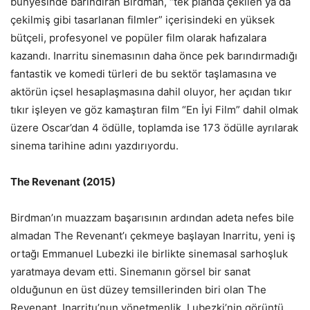
bünyesinde barındıran Birdman, “tek planda çekilen ya da
çekilmiş gibi tasarlanan filmler” içerisindeki en yüksek
bütçeli, profesyonel ve popüler film olarak hafızalara
kazandı. Inarritu sinemasının daha önce pek barındırmadığı
fantastik ve komedi türleri de bu sektör taşlamasına ve
aktörün içsel hesaplaşmasına dahil oluyor, her açıdan tıkır
tıkır işleyen ve göz kamaştıran film “En İyi Film” dahil olmak
üzere Oscar’dan 4 ödülle, toplamda ise 173 ödülle ayrılarak
sinema tarihine adını yazdırıyordu.
The Revenant (2015)
Birdman’ın muazzam başarısının ardından adeta nefes bile
almadan The Revenant’ı çekmeye başlayan Inarritu, yeni iş
ortağı Emmanuel Lubezki ile birlikte sinemasal sarhoşluk
yaratmaya devam etti. Sinemanın görsel bir sanat
olduğunun en üst düzey temsillerinden biri olan The
Revenant, Inarritu’nun yönetmenlik, Lubezki’nin görüntü