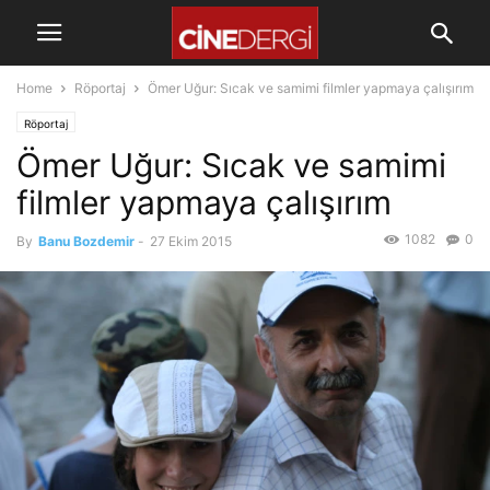
Home
Röportaj
Ömer Uğur: Sıcak ve samimi filmler yapmaya çalışırım
Röportaj
Ömer Uğur: Sıcak ve samimi
filmler yapmaya çalışırım
1082
0
By
Banu Bozdemir
-
27 Ekim 2015