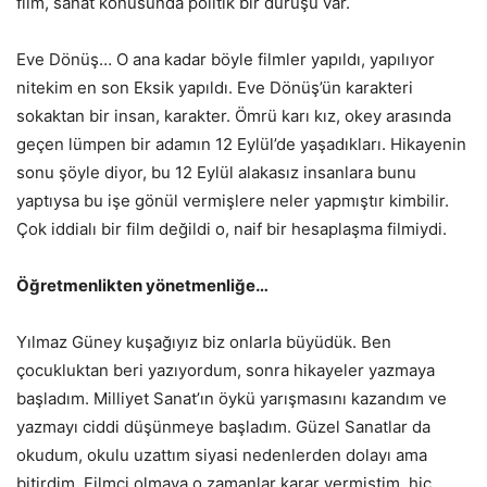
film, sanat konusunda politik bir duruşu var.
Eve Dönüş… O ana kadar böyle filmler yapıldı, yapılıyor
nitekim en son Eksik yapıldı. Eve Dönüş’ün karakteri
sokaktan bir insan, karakter. Ömrü karı kız, okey arasında
geçen lümpen bir adamın 12 Eylül’de yaşadıkları. Hikayenin
sonu şöyle diyor, bu 12 Eylül alakasız insanlara bunu
yaptıysa bu işe gönül vermişlere neler yapmıştır kimbilir.
Çok iddialı bir film değildi o, naif bir hesaplaşma filmiydi.
Öğretmenlikten yönetmenliğe…
Yılmaz Güney kuşağıyız biz onlarla büyüdük. Ben
çocukluktan beri yazıyordum, sonra hikayeler yazmaya
başladım. Milliyet Sanat’ın öykü yarışmasını kazandım ve
yazmayı ciddi düşünmeye başladım. Güzel Sanatlar da
okudum, okulu uzattım siyasi nedenlerden dolayı ama
bitirdim. Filmci olmaya o zamanlar karar vermiştim, hiç