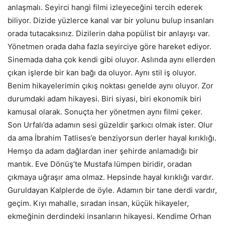
anlaşmalı. Seyirci hangi filmi izleyeceğini tercih ederek
biliyor. Dizide yüzlerce kanal var bir yolunu bulup insanları
orada tutacaksınız. Dizilerin daha popülist bir anlayışı var.
Yönetmen orada daha fazla seyirciye göre hareket ediyor.
Sinemada daha çok kendi gibi oluyor. Aslında aynı ellerden
çıkan işlerde bir kan bağı da oluyor. Aynı stil iş oluyor.
Benim hikayelerimin çıkış noktası genelde aynı oluyor. Zor
durumdaki adam hikayesi. Biri siyasi, biri ekonomik biri
kamusal olarak. Sonuçta her yönetmen aynı filmi çeker.
Son Urfalı’da adamın sesi güzeldir şarkıcı olmak ister. Olur
da ama İbrahim Tatlises’e benziyorsun derler hayal kırıklığı.
Hemşo da adam dağlardan iner şehirde anlamadığı bir
mantık. Eve Dönüş’te Mustafa lümpen biridir, oradan
çıkmaya uğraşır ama olmaz. Hepsinde hayal kırıklığı vardır.
Guruldayan Kalplerde de öyle. Adamın bir tane derdi vardır,
geçim. Kıyı mahalle, sıradan insan, küçük hikayeler,
ekmeğinin derdindeki insanların hikayesi. Kendime Orhan