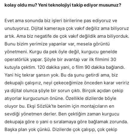
kolay oldu mu? Yeni teknolojiyi takip ediyor musunuz?
Evet ama sonunda biz işleri birilerine pas ediyoruz ve
unutuyoruz. Dijital kameraya çok vakıf değiliz ama biliyoruz
artık. Ama biz negatife de çok vakıf değildik ama biliyorduk.
Bunu bizim yerimize yapanlar var, mesela görüntü
yönetmeni. Kurgu da pek öyle değil, kurgucu genelde
operatörlük yapar. Şöyle bir avantajı var ilk filmimi 30
kutuyla çektim. 120 dakika yani, o film 90 dakika bağlandı.
Yani hiç tekrar şansın yok. Bu da şunu getirdi ama, biz
dekupajlı çalışırız, neyi çekeceğimize önceden karar veririz
ya dijital olunca şöyle bir sorun çıktı. Birçok açıdan çekip
atıyorlar kurgucunun önüne. Özellikle dizilerde böyle
oluyor bu. Ekşi Sözlük’te benim için montajcıların en
sevdiği yönetmen derler. Ben çektiğim zaman kurgucu
dekupaja göre o yani o sıralamaya göre bağlamak zorunda.
Başka plan yok çünkü. Dizilerde çok çalışıp, çok çekip