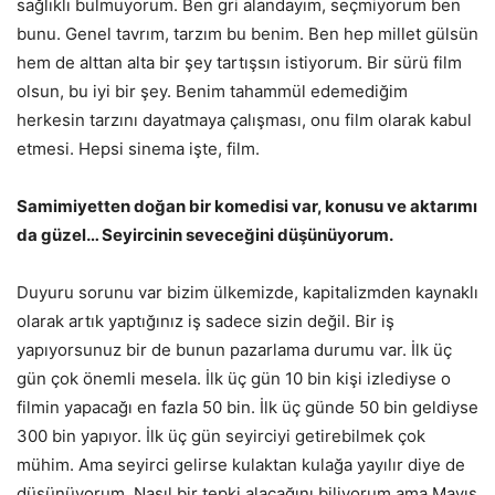
sağlıklı bulmuyorum. Ben gri alandayım, seçmiyorum ben
bunu. Genel tavrım, tarzım bu benim. Ben hep millet gülsün
hem de alttan alta bir şey tartışsın istiyorum. Bir sürü film
olsun, bu iyi bir şey. Benim tahammül edemediğim
herkesin tarzını dayatmaya çalışması, onu film olarak kabul
etmesi. Hepsi sinema işte, film.
Samimiyetten doğan bir komedisi var, konusu ve aktarımı
da güzel… Seyircinin seveceğini düşünüyorum.
Duyuru sorunu var bizim ülkemizde, kapitalizmden kaynaklı
olarak artık yaptığınız iş sadece sizin değil. Bir iş
yapıyorsunuz bir de bunun pazarlama durumu var. İlk üç
gün çok önemli mesela. İlk üç gün 10 bin kişi izlediyse o
filmin yapacağı en fazla 50 bin. İlk üç günde 50 bin geldiyse
300 bin yapıyor. İlk üç gün seyirciyi getirebilmek çok
mühim. Ama seyirci gelirse kulaktan kulağa yayılır diye de
düşünüyorum. Nasıl bir tepki alacağını biliyorum ama Mayıs