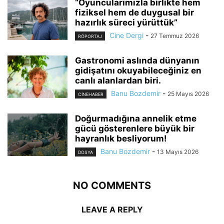
“Oyuncularımızla birlikte hem
fiziksel hem de duygusal bir
hazırlık süreci yürüttük”
Cine Dergi
-
27 Temmuz 2026
RÖPORTAJ
Gastronomi aslında dünyanın
gidişatını okuyabileceğiniz en
canlı alanlardan biri.
Banu Bozdemir
-
25 Mayıs 2026
CINEHABER
Doğurmadığına annelik etme
gücü gösterenlere büyük bir
hayranlık besliyorum!
Banu Bozdemir
-
13 Mayıs 2026
DOSYA
NO COMMENTS
LEAVE A REPLY