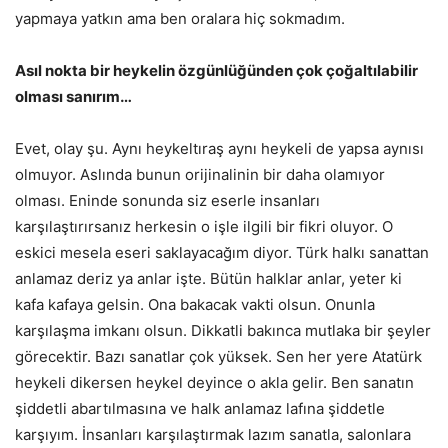
yapmaya yatkın ama ben oralara hiç sokmadım.
Asıl nokta bir heykelin özgünlüğünden çok çoğaltılabilir
olması sanırım…
Evet, olay şu. Aynı heykeltıraş aynı heykeli de yapsa aynısı
olmuyor. Aslında bunun orijinalinin bir daha olamıyor
olması. Eninde sonunda siz eserle insanları
karşılaştırırsanız herkesin o işle ilgili bir fikri oluyor. O
eskici mesela eseri saklayacağım diyor. Türk halkı sanattan
anlamaz deriz ya anlar işte. Bütün halklar anlar, yeter ki
kafa kafaya gelsin. Ona bakacak vakti olsun. Onunla
karşılaşma imkanı olsun. Dikkatli bakınca mutlaka bir şeyler
görecektir. Bazı sanatlar çok yüksek. Sen her yere Atatürk
heykeli dikersen heykel deyince o akla gelir. Ben sanatın
şiddetli abartılmasına ve halk anlamaz lafına şiddetle
karşıyım. İnsanları karşılaştırmak lazım sanatla, salonlara