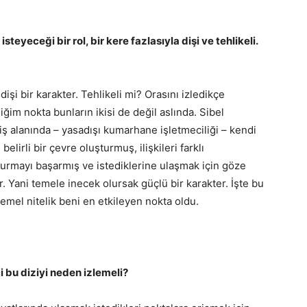
ği bir rol, bir kere fazlasıyla dişi ve tehlikeli.
dişi bir karakter. Tehlikeli mi? Orasını izledikçe
im nokta bunların ikisi de değil aslında. Sibel
iş alanında – yasadışı kumarhane işletmeciliği – kendi
lirli bir çevre oluşturmuş, ilişkileri farklı
urmayı başarmış ve istediklerine ulaşmak için göze
. Yani temele inecek olursak güçlü bir karakter. İşte bu
emel nitelik beni en etkileyen nokta oldu.
u diziyi neden izlemeli?