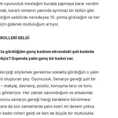
um oyunculuk mesleğini burada yapmaya karar verdim
mak, kararlı olmanın yanında ayrılmaz bir bütün gibi.
aptığım sektörde neredeyse 10. yılıma gireceğim ve her
için giderek mutluluğum artıyor.
ROLLERİ GELDİ
 gördüğüm genç kadının ekrandaki şuh kadınla
iyiz? Dışarıda yalın genç bir kadın var.
. Gerçeği söylemek gerekirse sokakta gördüğün o yalın
yü oluşturan şey: Oyunculuk. Senaryo gereği şuh bir
ç – makyaj, davranış, postür, konuşma tarzı ve tonu
lik gösteriyor. Her zaman savunduğum ve arkasında
 Oyuncu senaryo gereği hangi karaktere bürünmesi
 Bana da son zamanlarda şans eseri mi desem yoksa
h kadın rolleri geldi ve ben de büyük bir mutlulukla