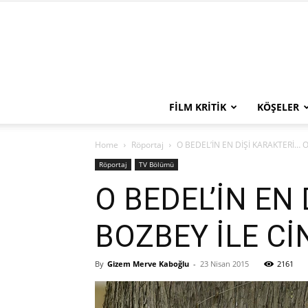
FILM KRITIK
KÖŞELER
Home
Röportaj
O BEDEL’İN EN DİŞİ KARAKTERİ…
Röportaj
TV Bölümü
O BEDEL’İN EN
BOZBEY İLE Cİ
By
Gizem Merve Kaboğlu
-
23 Nisan 2015
2161