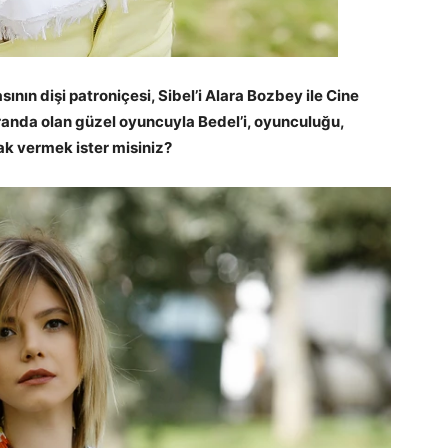
ın dişi patroniçesi, Sibel’i Alara Bozbey ile Cine
kranda olan güzel oyuncuyla Bedel’i, oyunculuğu,
lak vermek ister misiniz?