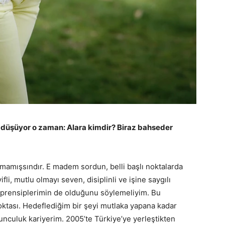
 düşüyor o zaman: Alara kimdir? Biraz bahseder
lamamışsındır. E madem sordun, belli başlı noktalarda
i, mutlu olmayı seven, disiplinli ve işine saygılı
l prensiplerimin de olduğunu söylemeliyim. Bu
oktası. Hedeflediğim bir şeyi mutlaka yapana kadar
culuk kariyerim. 2005’te Türkiye’ye yerleştikten