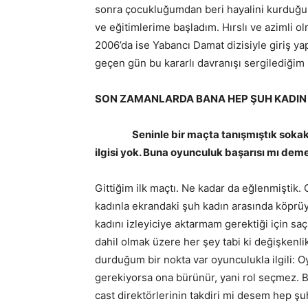
sonra çocukluğumdan beri hayalini kurduğ
ve eğitimlerime başladım. Hırslı ve azimli ol
2006’da ise Yabancı Damat dizisiyle giriş y
geçen gün bu kararlı davranışı sergilediğim 
SON ZAMANLARDA BANA HEP ŞUH KADIN 
Seninle bir maçta tanışmıştık sokakta
ilgisi yok. Buna oyunculuk başarısı mı demel
Gittiğim ilk maçtı. Ne kadar da eğlenmiştik
kadınla ekrandaki şuh kadın arasında köprü
kadını izleyiciye aktarmam gerektiği için sa
dahil olmak üzere her şey tabi ki değişken
durduğum bir nokta var oyunculukla ilgili:
gerekiyorsa ona bürünür, yani rol seçmez.
cast direktörlerinin takdiri mi desem hep şu