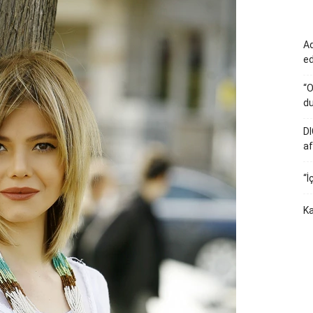
Ad
e
“O
du
DI
af
“İ
Ka