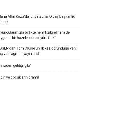
ana Altın Koza’da jüriye Zuhal Olcay başkanlık
decek
yuncularımızla birlikte hem fiziksel hem de
ygusal bir hazırlık süreci yürüttük”
GGER’dan Tom Cruise’un ilk kez göründüğü yeni
iş ve fragman yayınlandı!
çinizden geldiği gibi”
dın ve çocukların dramı!