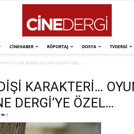
CINEHABER
RÖPORTAJ
DOSYA
TVDERGI
Cinedergi
 OYUNCU ALARA BOZBEY İLE CİNE DERGİ’YE ÖZEL…
 DİŞİ KARAKTERİ… OY
NE DERGİ’YE ÖZEL…
0