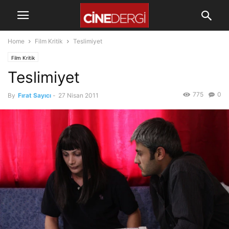
Home
Film Kritik
Teslimiyet
Film Kritik
Teslimiyet
775
0
By
Fırat Sayıcı
-
27 Nisan 2011