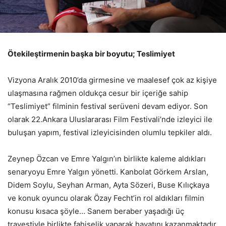
Ötekileştirmenin başka bir boyutu; Teslimiyet
Vizyona Aralık 2010’da girmesine ve maalesef çok az kişiye
ulaşmasına rağmen oldukça cesur bir içeriğe sahip
“Teslimiyet” filminin festival serüveni devam ediyor. Son
olarak 22.Ankara Uluslararası Film Festivali’nde izleyici ile
buluşan yapım, festival izleyicisinden olumlu tepkiler aldı.
Zeynep Özcan ve Emre Yalgın’ın birlikte kaleme aldıkları
senaryoyu Emre Yalgın yönetti. Kanbolat Görkem Arslan,
Didem Soylu, Seyhan Arman, Ayta Sözeri, Buse Kılıçkaya
ve konuk oyuncu olarak Özay Fecht’in rol aldıkları filmin
konusu kısaca şöyle… Sanem beraber yaşadığı üç
travestiyle birlikte fahişelik yaparak hayatını kazanmaktadır.