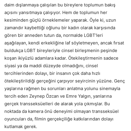
daim dışlanmaya çalışılan bu bireylere toplumun bakış
açısını yansıtmaya çalışıyor. Hem de toplumun her
kesiminden güçlü örneklemeler yaparak. Öyle ki, uzun
zamandır kaybettiği oğlunu bir kadın olarak karşısında
gören bir anneden tutun da, normalde LGBT’leri
aşağılayan, kendi erkekliğine laf söyletmeyen, ancak fırsat
buldukça LGBT bireyleriyle cinsel birleşmenin peşinde
koşan ikiyüzlü adamlara kadar. Ötekileştirmenin sadece
siyasi ya da maddi düzeyde olmadığını, cinsel
tercihlerinden dolayı, bir insanın çok daha hızlı
ötekileştirildiği gerçeğini çarpıyor seyircinin yüzüne. Genç
yaşlarına rağmen bu sorunları anlatma yolunu sinemayla
tercih eden Zeynep Özcan ve Emre Yalgın, yanlarına
gerçek transseksüelleri de alarak yola çıkmışlar. Bu
noktada da kamera önü deneyimi olmayan transseksüel
oyuncuları da, filmin gerçekçiliğe katkılarından dolayı
kutlamak gerek.