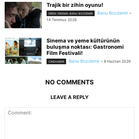
Trajik bir zihin oyunu!
Banu Bozdemir
-
DIREN SINEMA: BANU BOZDEMIR
14 Temmuz 2026
Sinema ve yeme kültürünün
buluşma noktası: Gastronomi
Film Festivali!
Banu Bozdemir
-
8 Haziran 2026
CINEHABER
NO COMMENTS
LEAVE A REPLY