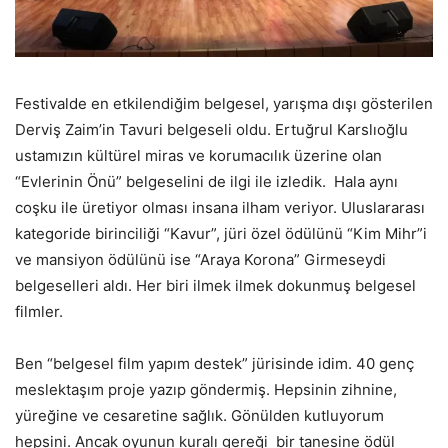
Festivalde en etkilendiğim belgesel, yarışma dışı gösterilen
Derviş Zaim’in Tavuri belgeseli oldu. Ertuğrul Karslıoğlu
ustamızın kültürel miras ve korumacılık üzerine olan
“Evlerinin Önü” belgeselini de ilgi ile izledik. Hala aynı
coşku ile üretiyor olması insana ilham veriyor. Uluslararası
kategoride birinciliği “Kavur”, jüri özel ödülünü “Kim Mihr”i
ve mansiyon ödülünü ise “Araya Korona” Girmeseydi
belgeselleri aldı. Her biri ilmek ilmek dokunmuş belgesel
filmler.
Ben “belgesel film yapım destek” jürisinde idim. 40 genç
meslektaşım proje yazıp göndermiş. Hepsinin zihnine,
yüreğine ve cesaretine sağlık. Gönülden kutluyorum
hepsini. Ancak oyunun kuralı gereği bir tanesine ödül