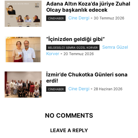
Adana Altın Koza’da jüriye Zuhal
Olcay başkanlık edecek
Cine Dergi
-
30 Temmuz 2026
CINEHABER
“İçinizden geldiği gibi”
Semra Güzel
BELGESELCI: SEMRA GÜZEL KORVER
Korver
-
20 Temmuz 2026
İzmir’de Chukotka Günleri sona
erdi!
Cine Dergi
-
28 Haziran 2026
CINEHABER
NO COMMENTS
LEAVE A REPLY