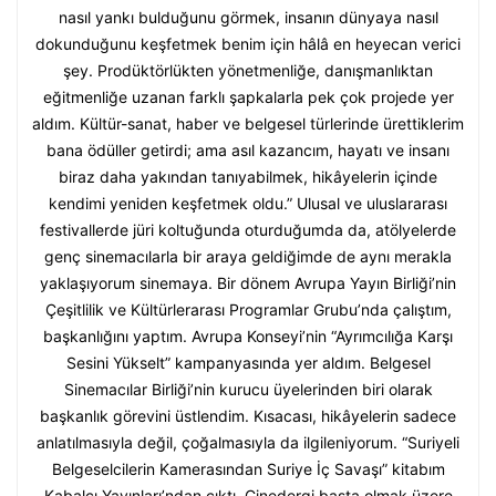
nasıl yankı bulduğunu görmek, insanın dünyaya nasıl
dokunduğunu keşfetmek benim için hâlâ en heyecan verici
şey. Prodüktörlükten yönetmenliğe, danışmanlıktan
eğitmenliğe uzanan farklı şapkalarla pek çok projede yer
aldım. Kültür-sanat, haber ve belgesel türlerinde ürettiklerim
bana ödüller getirdi; ama asıl kazancım, hayatı ve insanı
biraz daha yakından tanıyabilmek, hikâyelerin içinde
kendimi yeniden keşfetmek oldu.” Ulusal ve uluslararası
festivallerde jüri koltuğunda oturduğumda da, atölyelerde
genç sinemacılarla bir araya geldiğimde de aynı merakla
yaklaşıyorum sinemaya. Bir dönem Avrupa Yayın Birliği’nin
Çeşitlilik ve Kültürlerarası Programlar Grubu’nda çalıştım,
başkanlığını yaptım. Avrupa Konseyi’nin “Ayrımcılığa Karşı
Sesini Yükselt” kampanyasında yer aldım. Belgesel
Sinemacılar Birliği’nin kurucu üyelerinden biri olarak
başkanlık görevini üstlendim. Kısacası, hikâyelerin sadece
anlatılmasıyla değil, çoğalmasıyla da ilgileniyorum. “Suriyeli
Belgeselcilerin Kamerasından Suriye İç Savaşı” kitabım
Kabalcı Yayınları’ndan çıktı. Cinedergi başta olmak üzere