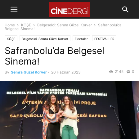
Home
KÖŞE
Belgeselci: Semra Güzel Korver
Safranbolu’da
Belgesel Sinema!
KÖŞE
Belgeselci: Semra Güzel Korver
Ekstralar
FESTİVALLER
Safranbolu’da Belgesel
Sinema!
2145
0
By
Semra Güzel Korver
-
20 Haziran 2023