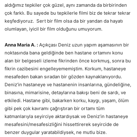
aldığımız tepkiler çok güzel, aynı zamanda da birbirinden
çok farklı. Bu sayede bu tepkilerle filmi biz de tekrar tekrar
keşfediyoruz. Sert bir film olsa da bir yandan da hayatı
olumlayan, iyicil bir film olduğunu umuyorum.
Anna Maria A.
:
Açıkçası Deniz uzun yapım aşamasının bir
noktasında bana geldiğinde ben hastane ortamını konu
alan bir belgeseli izleme fikrinden önce korkmuş, sonra bu
fikrin cazibesini engelleyememiştim. Korkum, hastaneye
mesafeden bakan sıradan bir gözden kaynaklanıyordu.
Deniz’in hastaneye ve hastanenin insanlarına, gündeliğine,
binasına, mimarisine, detaylarına bakışı beni de sardı, ve
etkiledi. Hastane gibi, bakarken korku, kaygı, yaşam, ölüm
gibi pek çok kavramı çağrıştıran bir ortamı tüm
katmanlarıyla seyirciye aktardıysak ve Deniz’in hastaneye
mesafesini/mesafesizliğini hissettirerek seyircide de
benzer duygular yaratabildiysek, ne mutlu bize.