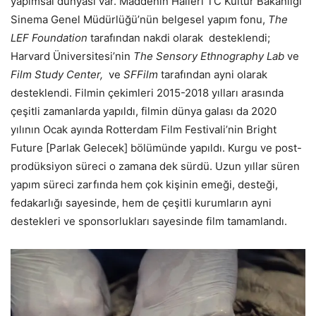
yapımsal dünyası var. Maddenin Halleri TC Kültür Bakanlığı
Sinema Genel Müdürlüğü’nün belgesel yapım fonu,
The
LEF Foundation
tarafından nakdi olarak desteklendi;
Harvard Üniversitesi’nin
The Sensory Ethnography Lab
ve
Film Study Center,
ve
SFFilm
tarafından ayni olarak
desteklendi. Filmin çekimleri 2015-2018 yılları arasında
çeşitli zamanlarda yapıldı, filmin dünya galası da 2020
yılının Ocak ayında Rotterdam Film Festivali’nin Bright
Future [Parlak Gelecek] bölümünde yapıldı. Kurgu ve post-
prodüksiyon süreci o zamana dek sürdü. Uzun yıllar süren
yapım süreci zarfında hem çok kişinin emeği, desteği,
fedakarlığı sayesinde, hem de çeşitli kurumların ayni
destekleri ve sponsorlukları sayesinde film tamamlandı.