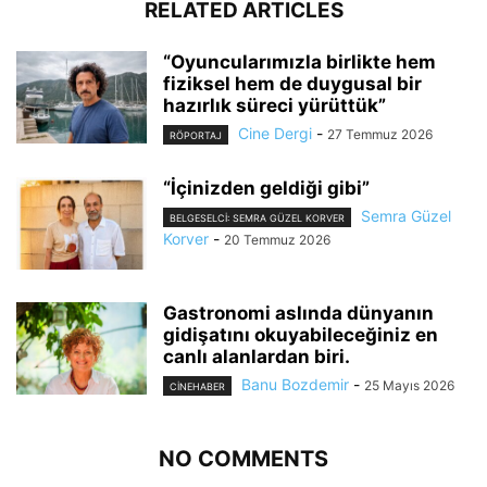
RELATED ARTICLES
“Oyuncularımızla birlikte hem
fiziksel hem de duygusal bir
hazırlık süreci yürüttük”
Cine Dergi
-
27 Temmuz 2026
RÖPORTAJ
“İçinizden geldiği gibi”
Semra Güzel
BELGESELCI: SEMRA GÜZEL KORVER
Korver
-
20 Temmuz 2026
Gastronomi aslında dünyanın
gidişatını okuyabileceğiniz en
canlı alanlardan biri.
Banu Bozdemir
-
25 Mayıs 2026
CINEHABER
NO COMMENTS