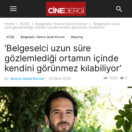
Home
KÖŞE
Belgeselci: Semra Güzel Korver
‘Belgeselci uzun
süre gözlemlediği ortamın içinde kendini görünmez kılabiliyor’
KÖŞE
Belgeselci: Semra Güzel Korver
Röportaj
‘Belgeselci uzun süre
gözlemlediği ortamın içinde
kendini görünmez kılabiliyor’
1029
0
By
Semra Güzel Korver
-
25 Ekim 2020