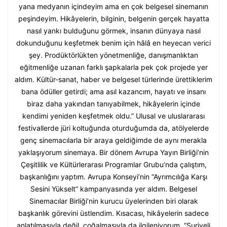
yana medyanın içindeyim ama en çok belgesel sinemanın
peşindeyim. Hikâyelerin, bilginin, belgenin gerçek hayatta
nasıl yankı bulduğunu görmek, insanın dünyaya nasıl
dokunduğunu keşfetmek benim için hâlâ en heyecan verici
şey. Prodüktörlükten yönetmenliğe, danışmanlıktan
eğitmenliğe uzanan farklı şapkalarla pek çok projede yer
aldım. Kültür-sanat, haber ve belgesel türlerinde ürettiklerim
bana ödüller getirdi; ama asıl kazancım, hayatı ve insanı
biraz daha yakından tanıyabilmek, hikâyelerin içinde
kendimi yeniden keşfetmek oldu.” Ulusal ve uluslararası
festivallerde jüri koltuğunda oturduğumda da, atölyelerde
genç sinemacılarla bir araya geldiğimde de aynı merakla
yaklaşıyorum sinemaya. Bir dönem Avrupa Yayın Birliği’nin
Çeşitlilik ve Kültürlerarası Programlar Grubu’nda çalıştım,
başkanlığını yaptım. Avrupa Konseyi’nin “Ayrımcılığa Karşı
Sesini Yükselt” kampanyasında yer aldım. Belgesel
Sinemacılar Birliği’nin kurucu üyelerinden biri olarak
başkanlık görevini üstlendim. Kısacası, hikâyelerin sadece
anlatılmasıyla değil, çoğalmasıyla da ilgileniyorum. “Suriyeli