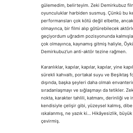
gülemedim, belirteyim. Zeki Demirkubuz film
oyunculuklar harbiden susmuş. Çünkü bu ke
performansları çok kötü değil elbette, ancak
olmayınca, bir filmi alıp götürebilecek aktö
geçiyordum uğradım pozisyonunda kalmışlar
çok olmayınca, kaynamış gitmiş haliyle, Öyk
Demirkubuz’un anti-aktör tezine rağmen.
Karanlıklar, kapılar, kapılar, kapılar, yine kap
sürekli kahvaltı, portakal suyu ve Beşiktaş 
dışında, başka şeyleri daha olmalı envanterin
sıradanlaşmayı ve sığlaşmayı da tetikler. Z
nokta, karakter tahlili, katmanı, derinliği ve
kendisiyle çelişir gibi, yüzeysel kalmış, di
ıskalanmış, ne yazık ki… Hikâyesizlik, büyük 
çevirmiş.