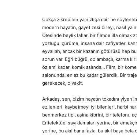
Çokça zikredilen yalnızlığa dair ne söyleneb
modern hayatın, gayet zeki bireyi, nasıl yalnı
Ötesinde beylik laflar, bir filmde illa olmak 
yozluğu, çürüme, insana dair zafiyetler, kah
eyvallah, ancak bir kazanın götürüsü hep bun
sorun var. Eğri büğrü, dolambaçlı, karma kır
özlemi kadar, komik aslında… Film, bir komed
salonunda, en az bu kadar gülerdik. Bir tr
gerekecek, o vakit.
Arkadaş, sen, bizim hayatın tokadını yiyen ins
ezilenleri, kaybetmeyi iyi bilenleri, harbi ha
benmerkez tipi, aşina kibrini, bir telefonu 
Entelektüel sayıklamaları yerine, bir emekçi
yerine, bu akıl bana fazla, bu akıl başa bela 