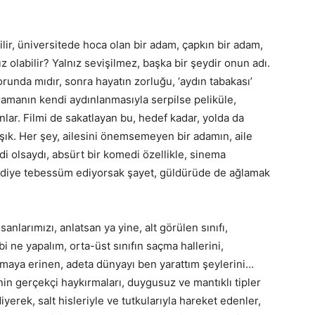
ilir, üniversitede hoca olan bir adam, çapkın bir adam,
z olabilir? Yalnız sevişilmez, başka bir şeydir onun adı.
zorunda mıdır, sonra hayatın zorluğu, ‘aydın tabakası’
ramanın kendi aydınlanmasıyla serpilse peliküle,
lar. Filmi de sakatlayan bu, hedef kadar, yolda da
ışık. Her şey, ailesini önemsemeyen bir adamın, aile
i olsaydı, absürt bir komedi özellikle, sinema
ajediye tebessüm ediyorsak şayet, güldürüde de ağlamak
anlarımızı, anlatsan ya yine, alt görülen sınıfı,
rbi ne yapalım, orta-üst sınıfın saçma hallerini,
açmaya erinen, adeta dünyayı ben yarattım şeylerini…
nin gerçekçi haykırmaları, duygusuz ve mantıklı tipler
diyerek, salt hisleriyle ve tutkularıyla hareket edenler,