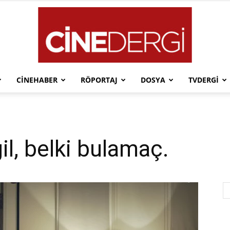
CINEHABER
RÖPORTAJ
DOSYA
TVDERGI
Cinedergi
ğil, belki bulamaç.