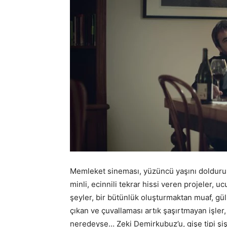
Memleket sineması, yüzüncü yaşını doldurunc
minli, ecinnili tekrar hissi veren projeler, u
şeyler, bir bütünlük oluşturmaktan muaf, gül
çıkan ve çuvallaması artık şaşırtmayan işle
neredeyse… Zeki Demirkubuz’u, gişe tipi şiş