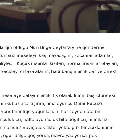
 dargın olduğu Nuri Bilge Ceylan’a yine gönderme
çözümsüz meseleyi, kaşımayacağım, kocaman adamlar,
liyle… ”Küçük insanlar kişileri, normal insanlar olayları,
ir vecizeyi ortaya atarım, hadi barışın artık der ve direkt
meseleye dalayım artık. İlk olarak filmin başrolündeki
irkubuz’u tartışırım, ama oyuncu Demirkubuz’u
yönetmenliğe yoğunlaşsın, her şeyden öte bir
culuk bu, hatta oyunculuk bile değil bu, mimiksiz,
in nesidir? Sevişecek aktör yoktu gibi bir açıklamanın
l, eğer dalga geçiyorsa, mavra yapıyorsa, pek