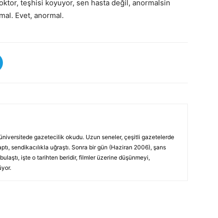
oktor, teşhisi koyuyor, sen hasta değil, anormalsin
rmal. Evet, anormal.
üniversitede gazetecilik okudu. Uzun seneler, çeşitli gazetelerde
yaptı, sendikacılıkla uğraştı. Sonra bir gün (Haziran 2006), şans
laştı, işte o tarihten beridir, filmler üzerine düşünmeyi,
yor.