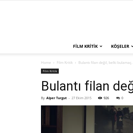
FILM KRITIK
KÖŞELER
Home
Film Kritik
Bulantı filan değil, belki bulamaç.
Film Kritik
Bulantı filan de
By
Alper Turgut
-
27 Ekim 2015
926
0