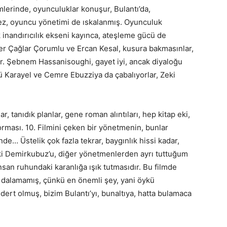
lerinde, oyunculuklar konuşur, Bulantı’da,
z, oyuncu yönetimi de ıskalanmış. Oyunculuk
 inandırıcılık ekseni kayınca, ateşleme gücü de
rler Çağlar Çorumlu ve Ercan Kesal, kusura bakmasınlar,
. Şebnem Hassanisoughi, gayet iyi, ancak diyaloğu
ü Karayel ve Cemre Ebuzziya da çabalıyorlar, Zeki
ılar, tanıdık planlar, gene roman alıntıları, hep kitap eki,
forması. 10. Filmini çeken bir yönetmenin, bunlar
de… Üstelik çok fazla tekrar, baygınlık hissi kadar,
eki Demirkubuz’u, diğer yönetmenlerden ayrı tuttuğum
 insan ruhundaki karanlığa ışık tutmasıdır. Bu filmde
be dalamamış, çünkü en önemli şey, yani öykü
dert olmuş, bizim Bulantı’yı, bunaltıya, hatta bulamaca