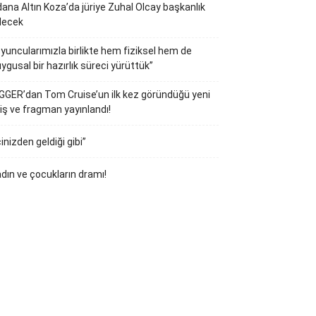
ana Altın Koza’da jüriye Zuhal Olcay başkanlık
decek
yuncularımızla birlikte hem fiziksel hem de
ygusal bir hazırlık süreci yürüttük”
GGER’dan Tom Cruise’un ilk kez göründüğü yeni
iş ve fragman yayınlandı!
çinizden geldiği gibi”
dın ve çocukların dramı!