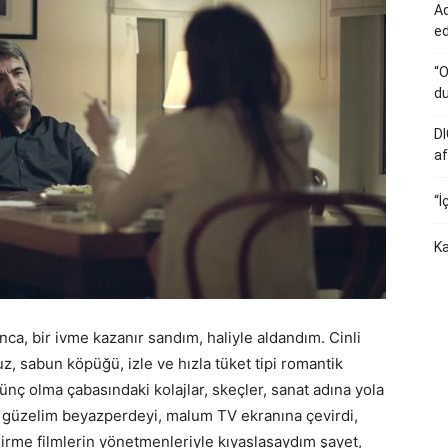
Ad
e
“O
du
DI
af
“İ
Ka
a, bir ivme kazanır sandım, haliyle aldandım. Cinli
cuz, sabun köpüğü, izle ve hızla tüket tipi romantik
ünç olma çabasındaki kolajlar, skeçler, sanat adına yola
r, güzelim beyazperdeyi, malum TV ekranına çevirdi,
irme filmlerin yönetmenleriyle kıyaslasaydım şayet,