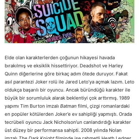
Elde olan karakterlerden çoğunun hikayesi havada
bırakılmış ve eksiklik hissettiriyor. Deadshot ve Harley
Quinn diğerlerine göre birkaç adım ötede duruyor. Fakat
asıl parantezi Joker rolü ile Jared Leto’ya açmak lazım. Leto
oldukça başarılı bir oyuncu. Ancak büründüğü karakter ile
büyük bir sorumluluk alarak beklentiyi çok arttırmış. 1989
yapımı Tim Burton imzalı
Batman
filmi, çizgi romanlardaki
en popüler kötülerden Joker’e ev sahipliği yapmıştı. Orada
tecrübeli oyuncu Jack Nicholson’un canlandırdığı karakter
üst düzey bir performansa sahipti. 2008 yılında Nolan
imzalı
The Dark Knight
filminde ise rahmetli Heath Ledger