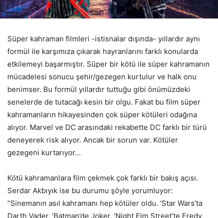
Süper kahraman filmleri -istisnalar dışında- yıllardır aynı
formül ile karşımıza çıkarak hayranlarını farklı konularda
etkilemeyi başarmıştır. Süper bir kötü ile süper kahramanın
mücadelesi sonucu şehir/gezegen kurtulur ve halk onu
benimser. Bu formül yıllardır tuttuğu gibi önümüzdeki
senelerde de tutacağı kesin bir olgu. Fakat bu film süper
kahramanların hikayesinden çok süper kötüleri odağına
alıyor. Marvel ve DC arasındaki rekabette DC farklı bir türü
deneyerek risk alıyor. Ancak bir sorun var. Kötüler
gezegeni kurtarıyor…
Kötü kahramanlara film çekmek çok farklı bir bakış açısı.
Serdar Akbıyık ise bu durumu şöyle yorumluyor:
“Sinemanın asıl kahramanı hep kötüler oldu. ‘Star Wars’ta
Darth Vader, ‘Batman’de Joker, ‘Night Elm Street’te Fredy