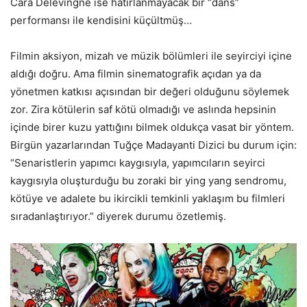
Cara Delevingne ise hatırlanmayacak bir “dans”
performansı ile kendisini küçültmüş…
Filmin aksiyon, mizah ve müzik bölümleri ile seyirciyi içine
aldığı doğru. Ama filmin sinematografik açıdan ya da
yönetmen katkısı açısından bir değeri olduğunu söylemek
zor. Zira kötülerin saf kötü olmadığı ve aslında hepsinin
içinde birer kuzu yattığını bilmek oldukça vasat bir yöntem.
Birgün yazarlarından Tuğçe Madayanti Dizici bu durum için:
“Senaristlerin yapımcı kaygısıyla, yapımcıların seyirci
kaygısıyla oluşturduğu bu zoraki bir ying yang sendromu,
kötüye ve adalete bu ikircikli temkinli yaklaşım bu filmleri
sıradanlaştırıyor.” diyerek durumu özetlemiş.