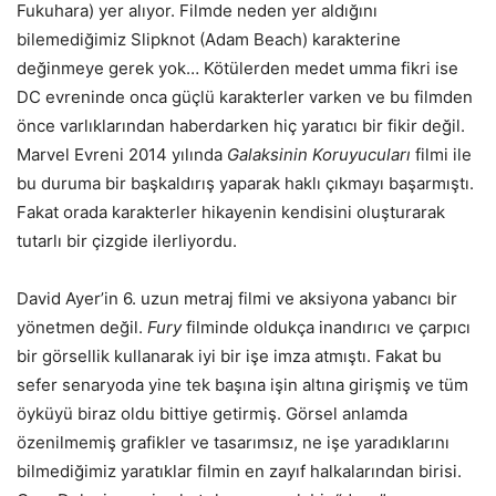
Fukuhara) yer alıyor. Filmde neden yer aldığını
bilemediğimiz Slipknot (Adam Beach) karakterine
değinmeye gerek yok… Kötülerden medet umma fikri ise
DC evreninde onca güçlü karakterler varken ve bu filmden
önce varlıklarından haberdarken hiç yaratıcı bir fikir değil.
Marvel Evreni 2014 yılında
Galaksinin Koruyucuları
filmi ile
bu duruma bir başkaldırış yaparak haklı çıkmayı başarmıştı.
Fakat orada karakterler hikayenin kendisini oluşturarak
tutarlı bir çizgide ilerliyordu.
David Ayer’in 6. uzun metraj filmi ve aksiyona yabancı bir
yönetmen değil.
Fury
filminde oldukça inandırıcı ve çarpıcı
bir görsellik kullanarak iyi bir işe imza atmıştı. Fakat bu
sefer senaryoda yine tek başına işin altına girişmiş ve tüm
öyküyü biraz oldu bittiye getirmiş. Görsel anlamda
özenilmemiş grafikler ve tasarımsız, ne işe yaradıklarını
bilmediğimiz yaratıklar filmin en zayıf halkalarından birisi.