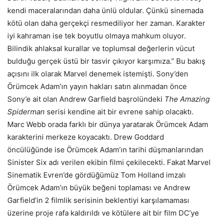
kendi maceralarından daha ünlü oldular. Çünkü sinemada
kötü olan daha gerçekçi resmediliyor her zaman. Karakter
iyi kahraman ise tek boyutlu olmaya mahkum oluyor.
Bilindik ahlaksal kurallar ve toplumsal değerlerin vücut
bulduğu gerçek üstü bir tasvir çıkıyor karşımıza.” Bu bakış
açısını ilk olarak Marvel denemek istemişti. Sony’den
Örümcek Adam’ın yayın hakları satın alınmadan önce
Sony’e ait olan Andrew Garfield başrolündeki
The Amazing
Spiderman
serisi kendine ait bir evrene sahip olacaktı.
Marc Webb orada farklı bir dünya yaratarak Örümcek Adam
karakterini merkeze koyacaktı. Drew Goddard
öncülüğünde ise Örümcek Adam’ın tarihi düşmanlarından
Sinister Six adı verilen ekibin filmi çekilecekti. Fakat Marvel
Sinematik Evren’de gördüğümüz Tom Holland imzalı
Örümcek Adam’ın büyük beğeni toplaması ve Andrew
Garfield’in 2 filmlik serisinin beklentiyi karşılamaması
üzerine proje rafa kaldırıldı ve kötülere ait bir film DC’ye