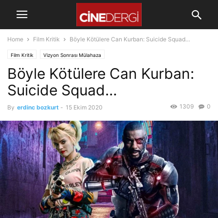
Home
Film Kritik
Böyle Kötülere Can Kurban: Suicide Squad…
Film Kritik
Vizyon Sonrası Mülahaza
Böyle Kötülere Can Kurban:
Suicide Squad…
1309
0
By
erdinc bozkurt
-
15 Ekim 2020