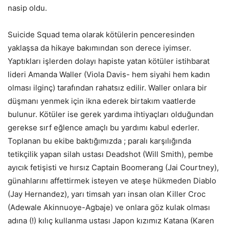
nasip oldu.
Suicide Squad tema olarak kötülerin penceresinden
yaklaşsa da hikaye bakımından son derece iyimser.
Yaptıkları işlerden dolayı hapiste yatan kötüler istihbarat
lideri Amanda Waller (Viola Davis- hem siyahi hem kadın
olması ilginç) tarafından rahatsız edilir. Waller onlara bir
düşmanı yenmek için ikna ederek birtakım vaatlerde
bulunur. Kötüler ise gerek yardıma ihtiyaçları olduğundan
gerekse sırf eğlence amaçlı bu yardımı kabul ederler.
Toplanan bu ekibe baktığımızda ; paralı karşılığında
tetikçilik yapan silah ustası Deadshot (Will Smith), pembe
ayıcık fetişisti ve hırsız Captain Boomerang (Jai Courtney),
günahlarını affettirmek isteyen ve ateşe hükmeden Diablo
(Jay Hernandez), yarı timsah yarı insan olan Killer Croc
(Adewale Akinnuoye-Agbaje) ve onlara göz kulak olması
adına (!) kılıç kullanma ustası Japon kızımız Katana (Karen