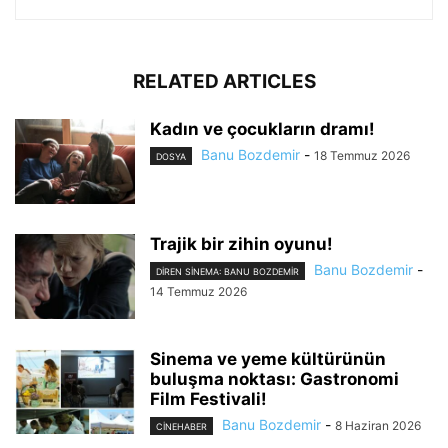
RELATED ARTICLES
Kadın ve çocukların dramı!
Banu Bozdemir
-
18 Temmuz 2026
DOSYA
Trajik bir zihin oyunu!
Banu Bozdemir
-
DIREN SINEMA: BANU BOZDEMIR
14 Temmuz 2026
Sinema ve yeme kültürünün
buluşma noktası: Gastronomi
Film Festivali!
Banu Bozdemir
-
8 Haziran 2026
CINEHABER