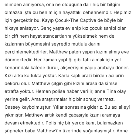
elimden alınıyorsa, ona ne olduğuna dair hiç bir bilgim
olmazsa işte bu benim için hayattaki cehennemdir. Hepimiz
için gerçektir bu. Kayıp Çocuk-The Captive de böyle bir
hikaye anlatıyor. Genç yaşta evlenip kız çocuk sahibi olan
bir çift hem hayat standartlarını yükseltmek hem de
kızlarının büyümesini seyredip mutluluklarını
perçinlemektedirler. Matthew paten yapan kızını almış eve
dönmektedir. Her zaman yaptığı gibi tatlı almak için yol
kenarındaki kafede durur, alışverişini yapıp arabaya döner.
Kızı arka koltukta yoktur. Karla kaplı arazi birden acıların
dekoru olur. Matthew çılgın gibi kızını arasa da kimse
etrafta yoktur. Hemen polise haber verilir, anne Tina olay
yerine gelir. Ama araştırmalar hiç bir sonuç vermez.
Cassey kaybolmuştur. Yıllar sonrasına gideriz. Bu acı aileyi
yıkmıştır. Matthew artık kendi çabasıyla kızını aramaya
devam etmektedir. Polis hiç bir yerde kanıt bulamazken
şüpheler baba Matthew’ün üzerinde yoğunlaşmıştır. Anne