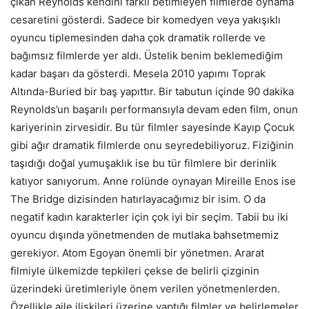
çıkan Reynolds kendini farklı betimleyen filmlerde oynama
cesaretini gösterdi. Sadece bir komedyen veya yakışıklı
oyuncu tiplemesinden daha çok dramatik rollerde ve
bağımsız filmlerde yer aldı. Üstelik benim beklemediğim
kadar başarı da gösterdi. Mesela 2010 yapımı Toprak
Altında-Buried bir baş yapıttır. Bir tabutun içinde 90 dakika
Reynolds’un başarılı performansıyla devam eden film, onun
kariyerinin zirvesidir. Bu tür filmler sayesinde Kayıp Çocuk
gibi ağır dramatik filmlerde onu seyredebiliyoruz. Fiziğinin
taşıdığı doğal yumuşaklık ise bu tür filmlere bir derinlik
katıyor sanıyorum. Anne rolünde oynayan Mireille Enos ise
The Bridge dizisinden hatırlayacağımız bir isim. O da
negatif kadın karakterler için çok iyi bir seçim. Tabii bu iki
oyuncu dışında yönetmenden de mutlaka bahsetmemiz
gerekiyor. Atom Egoyan önemli bir yönetmen. Ararat
filmiyle ülkemizde tepkileri çekse de belirli çizginin
üzerindeki üretimleriyle önem verilen yönetmenlerden.
Özellikle aile ilişkileri üzerine yaptığı filmler ve belirlemeler