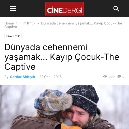
Home
Film Kritik
Dünyada cehennemi yaşamak… Kayıp Çocuk-The
Captive
Film Kritik
Dünyada cehennemi
yaşamak… Kayıp Çocuk-The
Captive
885
0
By
Serdar Akbıyık
-
22 Ocak 2015