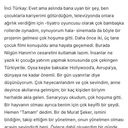
İnci Türkay: Evet ama aslında bana uyan bir şey, ben
çocuklarla kariyerimi götürdüğüm, televizyonda onlara
ağırlık verdiğim için -tiyatro oyuncusu olarak çok bambaşka
rollerde oynadım, oynuyorum hala- sinemada da böyle bir
projenin gelmesi çok hoşuma gitti. Daha önce iki, üç tane
çocuk filmi konuşuldu ama hayata geçemedi. Burada
Nilgün Hanım’ın cesaretini kutlamak lazım. İnsanlar ne
yazık ki çocuğa yatırım yapmak konusunda çok çekingen
Türkiye’de. Oysa keşke baksalar Hollywood’a, Avrupa’ya,
dünyaya ne kadar önemli. Bir gün uyanırlar diye
düşünüyorum. Çok heyecanlandım ve çok sevindim, anne
deyince akıllarına gelmişim; bir kaç kişiden biriyim
herhalde akla gelen. Senaryoyu okudum, çok hoşuma gitti.
Bir hayvanın olması ayrıca benim için çok keyifli bir şeydi.
Hemen “Tamam” dedim. Bir de Murat Şeker, ismini
bildiğim, takip ettiğim bir yönetmen, onun yönetmen olması
acayip sevindirdi beni. Öylece dahil oluverdim bir günde.