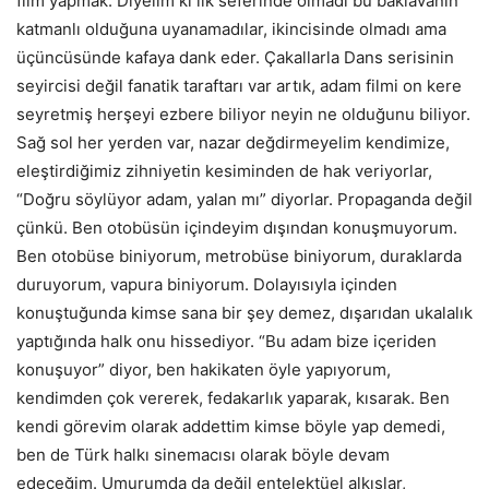
film yapmak. Diyelim ki ilk seferinde olmadı bu baklavanın
katmanlı olduğuna uyanamadılar, ikincisinde olmadı ama
üçüncüsünde kafaya dank eder. Çakallarla Dans serisinin
seyircisi değil fanatik taraftarı var artık, adam filmi on kere
seyretmiş herşeyi ezbere biliyor neyin ne olduğunu biliyor.
Sağ sol her yerden var, nazar değdirmeyelim kendimize,
eleştirdiğimiz zihniyetin kesiminden de hak veriyorlar,
“Doğru söylüyor adam, yalan mı” diyorlar. Propaganda değil
çünkü. Ben otobüsün içindeyim dışından konuşmuyorum.
Ben otobüse biniyorum, metrobüse biniyorum, duraklarda
duruyorum, vapura biniyorum. Dolayısıyla içinden
konuştuğunda kimse sana bir şey demez, dışarıdan ukalalık
yaptığında halk onu hissediyor. “Bu adam bize içeriden
konuşuyor” diyor, ben hakikaten öyle yapıyorum,
kendimden çok vererek, fedakarlık yaparak, kısarak. Ben
kendi görevim olarak addettim kimse böyle yap demedi,
ben de Türk halkı sinemacısı olarak böyle devam
edeceğim. Umurumda da değil entelektüel alkışlar,