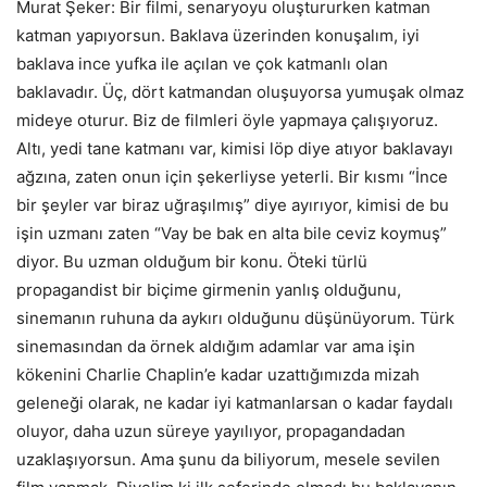
Murat Şeker: Bir filmi, senaryoyu oluştururken katman
katman yapıyorsun. Baklava üzerinden konuşalım, iyi
baklava ince yufka ile açılan ve çok katmanlı olan
baklavadır. Üç, dört katmandan oluşuyorsa yumuşak olmaz
mideye oturur. Biz de filmleri öyle yapmaya çalışıyoruz.
Altı, yedi tane katmanı var, kimisi löp diye atıyor baklavayı
ağzına, zaten onun için şekerliyse yeterli. Bir kısmı “İnce
bir şeyler var biraz uğraşılmış” diye ayırıyor, kimisi de bu
işin uzmanı zaten “Vay be bak en alta bile ceviz koymuş”
diyor. Bu uzman olduğum bir konu. Öteki türlü
propagandist bir biçime girmenin yanlış olduğunu,
sinemanın ruhuna da aykırı olduğunu düşünüyorum. Türk
sinemasından da örnek aldığım adamlar var ama işin
kökenini Charlie Chaplin’e kadar uzattığımızda mizah
geleneği olarak, ne kadar iyi katmanlarsan o kadar faydalı
oluyor, daha uzun süreye yayılıyor, propagandadan
uzaklaşıyorsun. Ama şunu da biliyorum, mesele sevilen