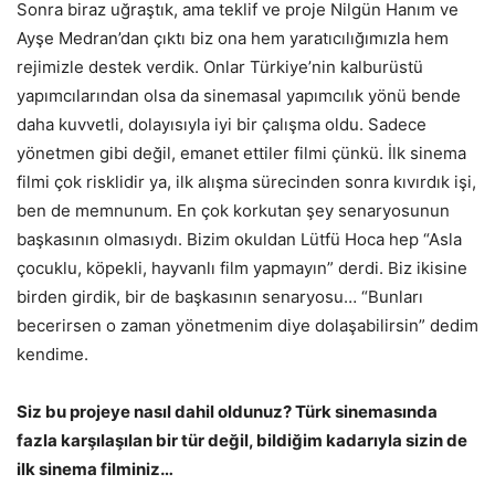
Sonra biraz uğraştık, ama teklif ve proje Nilgün Hanım ve
Ayşe Medran’dan çıktı biz ona hem yaratıcılığımızla hem
rejimizle destek verdik. Onlar Türkiye’nin kalburüstü
yapımcılarından olsa da sinemasal yapımcılık yönü bende
daha kuvvetli, dolayısıyla iyi bir çalışma oldu. Sadece
yönetmen gibi değil, emanet ettiler filmi çünkü. İlk sinema
filmi çok risklidir ya, ilk alışma sürecinden sonra kıvırdık işi,
ben de memnunum. En çok korkutan şey senaryosunun
başkasının olmasıydı. Bizim okuldan Lütfü Hoca hep “Asla
çocuklu, köpekli, hayvanlı film yapmayın” derdi. Biz ikisine
birden girdik, bir de başkasının senaryosu… “Bunları
becerirsen o zaman yönetmenim diye dolaşabilirsin” dedim
kendime.
Siz bu projeye nasıl dahil oldunuz? Türk sinemasında
fazla karşılaşılan bir tür değil, bildiğim kadarıyla sizin de
ilk sinema filminiz…