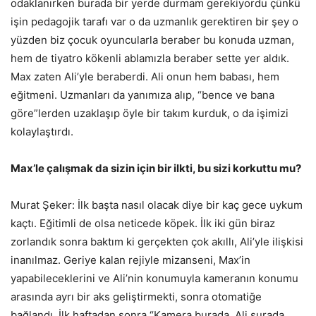
odaklanırken burada bir yerde durmam gerekiyordu çünkü
işin pedagojik tarafı var o da uzmanlık gerektiren bir şey o
yüzden biz çocuk oyuncularla beraber bu konuda uzman,
hem de tiyatro kökenli ablamızla beraber sette yer aldık.
Max zaten Ali’yle beraberdi. Ali onun hem babası, hem
eğitmeni. Uzmanları da yanımıza alıp, “bence ve bana
göre”lerden uzaklaşıp öyle bir takım kurduk, o da işimizi
kolaylaştırdı.
Max’le çalışmak da sizin için bir ilkti, bu sizi korkuttu mu?
Murat Şeker: İlk başta nasıl olacak diye bir kaç gece uykum
kaçtı. Eğitimli de olsa neticede köpek. İlk iki gün biraz
zorlandık sonra baktım ki gerçekten çok akıllı, Ali’yle ilişkisi
inanılmaz. Geriye kalan rejiyle mizanseni, Max’in
yapabileceklerini ve Ali’nin konumuyla kameranın konumu
arasında ayrı bir aks geliştirmekti, sonra otomatiğe
bağlandı. İlk haftadan sonra “Kamera burada, Ali şurada,