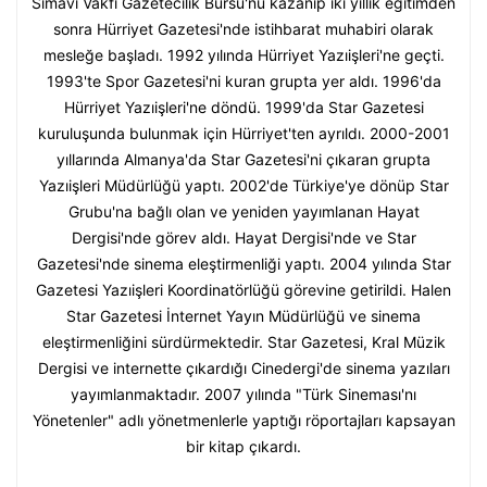
Simavi Vakfı Gazetecilik Bursu'nu kazanıp iki yıllık eğitimden
sonra Hürriyet Gazetesi'nde istihbarat muhabiri olarak
mesleğe başladı. 1992 yılında Hürriyet Yazıişleri'ne geçti.
1993'te Spor Gazetesi'ni kuran grupta yer aldı. 1996'da
Hürriyet Yazıişleri'ne döndü. 1999'da Star Gazetesi
kuruluşunda bulunmak için Hürriyet'ten ayrıldı. 2000-2001
yıllarında Almanya'da Star Gazetesi'ni çıkaran grupta
Yazıişleri Müdürlüğü yaptı. 2002'de Türkiye'ye dönüp Star
Grubu'na bağlı olan ve yeniden yayımlanan Hayat
Dergisi'nde görev aldı. Hayat Dergisi'nde ve Star
Gazetesi'nde sinema eleştirmenliği yaptı. 2004 yılında Star
Gazetesi Yazıişleri Koordinatörlüğü görevine getirildi. Halen
Star Gazetesi İnternet Yayın Müdürlüğü ve sinema
eleştirmenliğini sürdürmektedir. Star Gazetesi, Kral Müzik
Dergisi ve internette çıkardığı Cinedergi'de sinema yazıları
yayımlanmaktadır. 2007 yılında "Türk Sineması'nı
Yönetenler" adlı yönetmenlerle yaptığı röportajları kapsayan
bir kitap çıkardı.