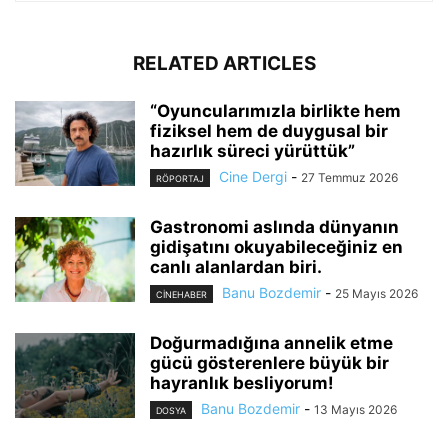
RELATED ARTICLES
“Oyuncularımızla birlikte hem
fiziksel hem de duygusal bir
hazırlık süreci yürüttük”
Cine Dergi
-
27 Temmuz 2026
RÖPORTAJ
Gastronomi aslında dünyanın
gidişatını okuyabileceğiniz en
canlı alanlardan biri.
Banu Bozdemir
-
25 Mayıs 2026
CINEHABER
Doğurmadığına annelik etme
gücü gösterenlere büyük bir
hayranlık besliyorum!
Banu Bozdemir
-
13 Mayıs 2026
DOSYA