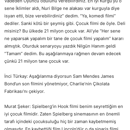
Vadeden Oyuncu ödülünü verebilirdiniz. En İyi Kurgu’yu o
sene İklimler aldı, Nuri Bilge ne alakası var kurguyla diye
isyan etti, bize verebilirdiniz” dedim. “Ya, komedi filmi”
dediler. Sanki kötü bir şeymiş gibi. Çocuk filmi de öyle. Deli
misiniz? Bu ülkede 21 milyon çocuk var. Ali’yle “Her sene
ne yaparsak yapalım bir tane de çocuk filmi yapalım” kararı
almıştık. Oturduk senaryoyu yazdık Nilgün Hanım geldi
“Tamam” dedim. Bu aşağılanmaya rağmen devam edecek
çünkü 21 milyon tane çocuk var.
İnci Türkay: Aşağılanma diyorsun Sam Mendes James
Bond’un son filmini yönetmiyor, Charlie’nin Çikolata
Fabrikası’nı çekiyor.
Murat Şeker: Spielberg’in Hook filmi benim seyrettiğim en
iyi çocuk filmidir. Zaten Spielberg sinemasının en önemli
tarafı içindeki çocuksuluğu hiç bir zaman kaybetmemiş
olmasıdır. En kaybettiği film Lincoln’dür o da sipariş filmi.