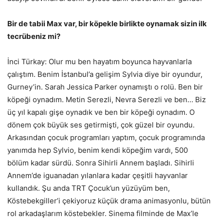
Bir de tabii Max var, bir köpekle birlikte oynamak sizin ilk
tecrübeniz mi?
İnci Türkay: Olur mu ben hayatım boyunca hayvanlarla
çalıştım. Benim İstanbul’a gelişim Sylvia diye bir oyundur,
Gurney’in. Sarah Jessica Parker oynamıştı o rolü. Ben bir
köpeği oynadım. Metin Serezli, Nevra Serezli ve ben… Biz
üç yıl kapalı gişe oynadık ve ben bir köpeği oynadım. O
dönem çok büyük ses getirmişti, çok güzel bir oyundu.
Arkasından çocuk programları yaptım, çocuk programında
yanımda hep Sylvio, benim kendi köpeğim vardı, 500
bölüm kadar sürdü. Sonra Sihirli Annem başladı. Sihirli
Annem’de iguanadan yılanlara kadar çeşitli hayvanlar
kullandık. Şu anda TRT Çocuk’un yüzüyüm ben,
Köstebekgiller’i çekiyoruz küçük drama animasyonlu, bütün
rol arkadaşlarım köstebekler. Sinema filminde de Max’le