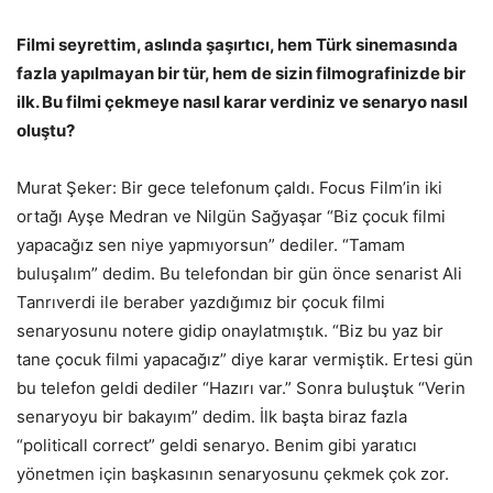
Filmi seyrettim, aslında şaşırtıcı, hem Türk sinemasında
fazla yapılmayan bir tür, hem de sizin filmografinizde bir
ilk. Bu filmi çekmeye nasıl karar verdiniz ve senaryo nasıl
oluştu?
Murat Şeker: Bir gece telefonum çaldı. Focus Film’in iki
ortağı Ayşe Medran ve Nilgün Sağyaşar “Biz çocuk filmi
yapacağız sen niye yapmıyorsun” dediler. “Tamam
buluşalım” dedim. Bu telefondan bir gün önce senarist Ali
Tanrıverdi ile beraber yazdığımız bir çocuk filmi
senaryosunu notere gidip onaylatmıştık. “Biz bu yaz bir
tane çocuk filmi yapacağız” diye karar vermiştik. Ertesi gün
bu telefon geldi dediler “Hazırı var.” Sonra buluştuk “Verin
senaryoyu bir bakayım” dedim. İlk başta biraz fazla
“politicall correct” geldi senaryo. Benim gibi yaratıcı
yönetmen için başkasının senaryosunu çekmek çok zor.