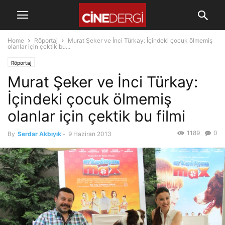
Home
Röportaj
Murat Şeker ve İnci Türkay: İçindeki çocuk ölmemiş
olanlar için çektik bu...
Röportaj
Murat Şeker ve İnci Türkay:
İçindeki çocuk ölmemiş
olanlar için çektik bu filmi
1189
0
By
Serdar Akbıyık
-
9 Haziran 2013