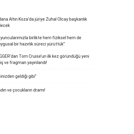
ana Altın Koza’da jüriye Zuhal Olcay başkanlık
decek
yuncularımızla birlikte hem fiziksel hem de
ygusal bir hazırlık süreci yürüttük”
GGER’dan Tom Cruise’un ilk kez göründüğü yeni
iş ve fragman yayınlandı!
çinizden geldiği gibi”
dın ve çocukların dramı!