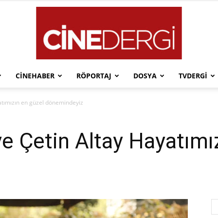
CINEHABER
RÖPORTAJ
DOSYA
TVDERGI
Cinedergi
atımızın en güzel dönemindeyiz
e Çetin Altay Hayatımı