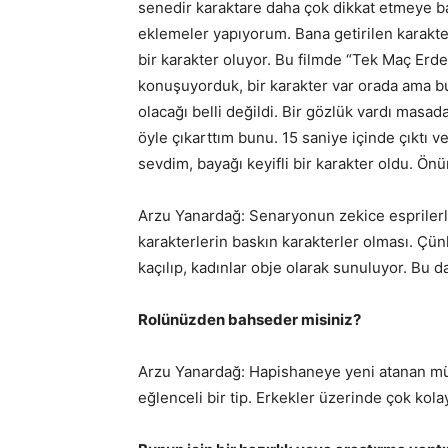
senedir karaktare daha çok dikkat etmeye b
eklemeler yapıyorum. Bana getirilen karakte
bir karakter oluyor. Bu filmde “Tek Maç Erde
konuşuyorduk, bir karakter var orada ama b
olacağı belli değildi. Bir gözlük vardı masad
öyle çıkarttım bunu. 15 saniye içinde çıktı 
sevdim, bayağı keyifli bir karakter oldu. 
Arzu Yanardağ: Senaryonun zekice esprilerle
karakterlerin baskın karakterler olması. Çü
kaçılıp, kadınlar obje olarak sunuluyor. Bu d
Rolünüzden bahseder misiniz?
Arzu Yanardağ: Hapishaneye yeni atanan mü
eğlenceli bir tip. Erkekler üzerinde çok kolay