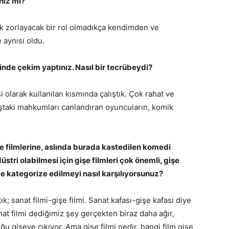
nız mı?
k zorlayacak bir rol olmadıkça kendimden ve
aynısı oldu.
inde çekim yaptınız. Nasıl bir tecrübeydi?
olarak kullanılan kısmında çalıştık. Çok rahat ve
oğuştaki mahkumları canlandıran oyuncuların, komik
şe filmlerine, aslında burada kastedilen komedi
düstri olabilmesi için gişe filmleri çok önemli, gişe
de kategorize edilmeyi nasıl karşılıyorsunuz?
k; sanat filmi-gişe filmi. Sanat kafası-gişe kafası diye
at filmi dediğimiz şey gerçekten biraz daha ağır,
 gişeye çıkıyor. Ama gişe filmi nedir, hangi film gişe