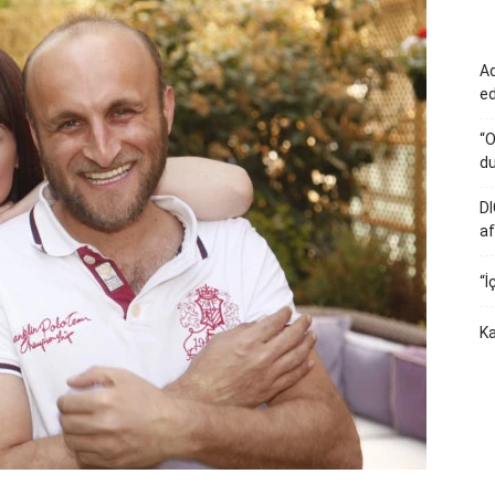
Ad
e
“O
du
DI
af
“İ
Ka