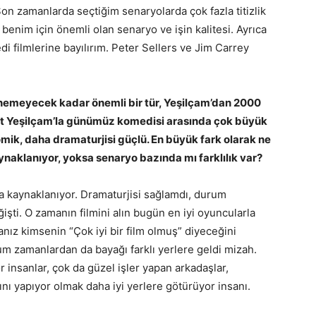
Son zamanlarda seçtiğim senaryolarda çok fazla titizlik
enim için önemli olan senaryo ve işin kalitesi. Ayrıca
 filmlerine bayılırım. Peter Sellers ve Jim Carrey
nemeyecek kadar önemli bir tür, Yeşilçam’dan 2000
kat Yeşilçam’la günümüz komedisi arasında çok büyük
omik, daha dramaturjisi güçlü. En büyük fark olarak ne
naklanıyor, yoksa senaryo bazında mı farklılık var?
a kaynaklanıyor. Dramaturjisi sağlamdı, durum
işti. O zamanın filmini alın bugün en iyi oyuncularla
nız kimsenin “Çok iyi bir film olmuş” diyeceğini
zamanlardan da bayağı farklı yerlere geldi mizah.
or insanlar, çok da güzel işler yapan arkadaşlar,
nı yapıyor olmak daha iyi yerlere götürüyor insanı.