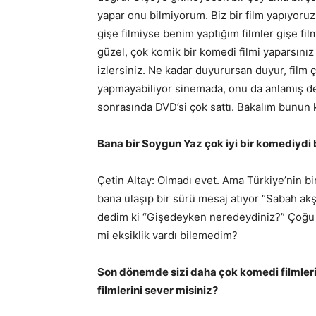
yapar onu bilmiyorum. Biz bir film yapıyoruz
gişe filmiyse benim yaptığım filmler gişe fil
güzel, çok komik bir komedi filmi yaparsını
izlersiniz. Ne kadar duyurursan duyur, film ç
yapmayabiliyor sinemada, onu da anlamış değ
sonrasında DVD’si çok sattı. Bakalım bunun k
Bana bir Soygun Yaz çok iyi bir komediydi 
Çetin Altay: Olmadı evet. Ama Türkiye’nin b
bana ulaşıp bir sürü mesaj atıyor “Sabah akş
dedim ki “Gişedeyken neredeydiniz?” Çoğu “
mi eksiklik vardı bilemedim?
Son dönemde sizi daha çok komedi filmleri
filmlerini sever misiniz?