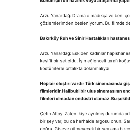
Bunun için bir hazırlık veya araştırma yaptı
Arzu Yanardağ: Drama olmadıkça ve beni ço
gözlemlerimden besleniyorum. Bu filmde de 
Bakırköy Ruh ve Sinir Hastalıkları hastanes
Arzu Yanardağ: Eskiden kadınlar hapishanesi 
keyifli bir set oldu. İşin eğlenceli tarafı k
kostümlerle ortalıkta dolanmalıydı.
Hep bir eleştiri vardır Türk sinemasında gi
filmleridir. Hallbuki bir ulus sinemasının en
filmleri olmadan endüstri olamaz. Bu şekil
Çetin Altay: Zaten ikiye ayrılmış durumda artı
bir şey var, bu da herhalde argosu onun. San
doğru. Gişeye gitmeyecek bir şey ama birçoğu