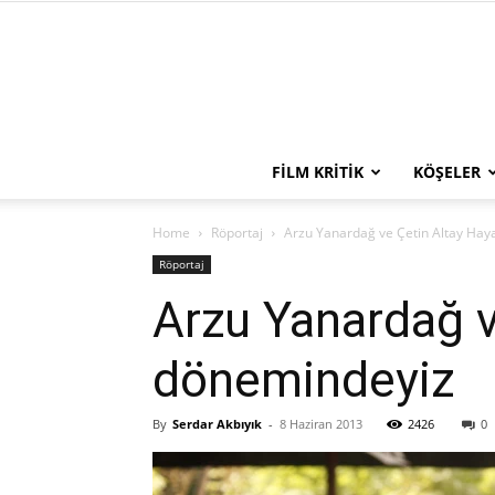
FILM KRITIK
KÖŞELER
Home
Röportaj
Arzu Yanardağ ve Çetin Altay Hay
Röportaj
Arzu Yanardağ v
dönemindeyiz
By
Serdar Akbıyık
-
8 Haziran 2013
2426
0