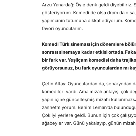
Arzu Yanardağ: Öyle denk geldi diyebiliriz. 
gösteriyorum. Komedi de olsa dram da olsa, b
yapımcının tutumuna dikkat ediyorum. Komedi
favori oyuncularım.
Komedi Türk sineması için dönemlere bölü
sonrası sinemaya kadar etkisi ortada. Fa
bir fark var. Yeşilçam komedisi daha trajik
görüyorsunuz, bu fark oyunculardan mı kay
Çetin Altay: Oyunculardan da, senaryodan d
komedileri vardı. Ama mizah anlayışı çok değ
yapın içine güncelleşmiş mizahı kullanmazsa
zannetmiyorum. Benim Leman’da bulunduğum 
Çok iyi yerlere geldi. Bunun için çok çalışıy
ağabeyler var. Günü yakalayıp, günün mizahı