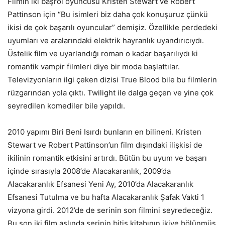
Filmin iki başrol oyuncusu Kristen Stewart ve Robert
Pattinson için “Bu isimleri biz daha çok konuşuruz çünkü
ikisi de çok başarılı oyuncular” demişiz. Özellikle perdedeki
uyumları ve aralarındaki elektrik hayranlık uyandırıcıydı.
Üstelik film ve uyarlandığı roman o kadar başarılıydı ki
romantik vampir filmleri diye bir moda başlattılar.
Televizyonların ilgi çeken dizisi True Blood bile bu filmlerin
rüzgarından yola çıktı. Twilight ile dalga geçen ve yine çok
seyredilen komediler bile yapıldı.
2010 yapımı Biri Beni Isırdı bunların en bilineni. Kristen
Stewart ve Robert Pattinson’un film dışındaki ilişkisi de
ikilinin romantik etkisini artırdı. Bütün bu uyum ve başarı
içinde sırasıyla 2008’de Alacakaranlık, 2009’da
Alacakaranlık Efsanesi Yeni Ay, 2010’da Alacakaranlık
Efsanesi Tutulma ve bu hafta Alacakaranlık Şafak Vakti 1
vizyona girdi. 2012’de de serinin son filmini seyredeceğiz.
Bu son iki film aslında serinin bitiş kitabının ikiye bölünmüş