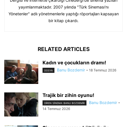
Dergisi ve internette çıkardığı Cinedergi'de sinema yazıları
yayımlanmaktadır. 2007 yılında "Türk Sineması'nı
Yönetenler" adlı yönetmenlerle yaptığı röportajları kapsayan
bir kitap çıkardı.
RELATED ARTICLES
Kadın ve çocukların dramı!
Banu Bozdemir
-
18 Temmuz 2026
DOSYA
Trajik bir zihin oyunu!
Banu Bozdemir
-
DIREN SINEMA: BANU BOZDEMIR
14 Temmuz 2026