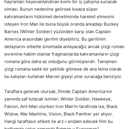
hayranları heyecanlandıran kısmı bir iç çatışma sunacak
olması. Bunun nedenine gelirsek kısaca süper
kahramanların hükümet denetiminde hareket etmesini
isteyen Iron Man ile buna büyük oranda arkadaşı Buckey
Barnes (Wİnter Soldier) yüzünden karşı olan Captain
America arasındaki gerilim diyebiliriz. Bu gerilimin
detaylarını elbette sinemada anlayacağız ancak çizgi roman
evrenine hakim olanlar fragmanlarda kahramanların çizgi
romana göre daha az olduğunu görmüşlerdir. Tamamen
çizgi romana sadık bir şekilde gitmese de ana tema olarak
bu kalıpları kullanan Marvel gişeyi yine vuracağa benziyor.
Taraflara gelecek olursak, filmde Captain America’nın
yanında saf tutacak isimler; Winter Soldier, Hawkeye,
Falcon, Ant-Man olurken Iron Man’in tarafında ise; Black
Widow, War Machine, Vision, Black Panther yer alıyor.
Hangi taraftasın etiketi ile arz-ı endam edecek film bu
bağlamda yakın zamanda Batman v Superman’i