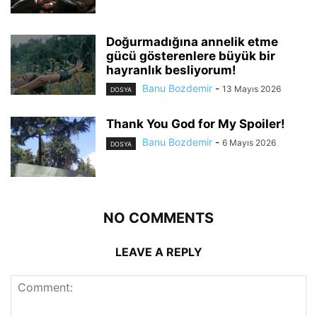
Doğurmadığına annelik etme
gücü gösterenlere büyük bir
hayranlık besliyorum!
Banu Bozdemir
-
13 Mayıs 2026
DOSYA
Thank You God for My Spoiler!
Banu Bozdemir
-
6 Mayıs 2026
DOSYA
NO COMMENTS
LEAVE A REPLY