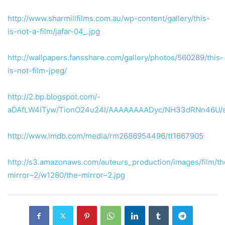
http://www.sharmillfilms.com.au/wp-content/gallery/this-
is-not-a-film/jafar-04_.jpg
http://wallpapers.fansshare.com/gallery/photos/560289/this-
is-not-film-jpeg/
http://2.bp.blogspot.com/-
aDAfLW4ITyw/TionO24u24I/AAAAAAAADyc/NH33dRNn46U/s
http://www.imdb.com/media/rm2686954496/tt1667905
http://s3.amazonaws.com/auteurs_production/images/film/th
mirror–2/w1280/the-mirror–2.jpg