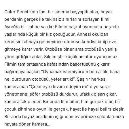
Cafer Penahi’nin tam bir sinema başyapıtı olan, beyaz
perdenin gerçek ile tekinsiz sınırlarını zorlayan filmi
Ayna’da bir sahne vardır: Filmin başrol oyuncusu beş-altı
yaşlarında küçük bir kız çocuğudur. Annesi okuldan
kendisini almaya gelmeyince otobüse kendisi binip eve
gitmeye karar verir. Otobüse biner ama otobüsün yanlış
yöne gittiğini anlar. Sıkılmıştır küçük amatör oyuncumuz.
Filmin tam ortasında kafasından başörtüsünü çıkarır,
bağırmaya başlar: “Oynamak istemiyorum ben artık, bana
ne, durdurun otobüsü, yeter artık!”. Şaşırır herkes,
kameraman “Çekmeye devam edeyim mi” diye sorar
yönetmene, şöfor otobüsü durdurur, ufaklık dışarı çıkar,
kamera takip eder. Bir anda film biter, film gerçek olur, bir
çocuk zihninde oyun ile gerçek, hayat ile hayal belirsizleşir.
Bir anda beyaz perdenin ışığından evlerimize salonlarımıza
hayata döner kamera…