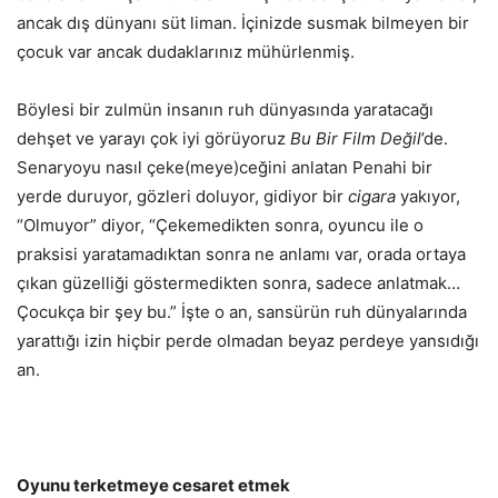
ancak dış dünyanı süt liman. İçinizde susmak bilmeyen bir
çocuk var ancak dudaklarınız mühürlenmiş.
Böylesi bir zulmün insanın ruh dünyasında yaratacağı
dehşet ve yarayı çok iyi görüyoruz
Bu Bir Film Değil
’de.
Senaryoyu nasıl çeke(meye)ceğini anlatan Penahi bir
yerde duruyor, gözleri doluyor, gidiyor bir
cigara
yakıyor,
“Olmuyor” diyor, “Çekemedikten sonra, oyuncu ile o
praksisi yaratamadıktan sonra ne anlamı var, orada ortaya
çıkan güzelliği göstermedikten sonra, sadece anlatmak…
Çocukça bir şey bu.” İşte o an, sansürün ruh dünyalarında
yarattığı izin hiçbir perde olmadan beyaz perdeye yansıdığı
an.
Oyunu terketmeye cesaret etmek