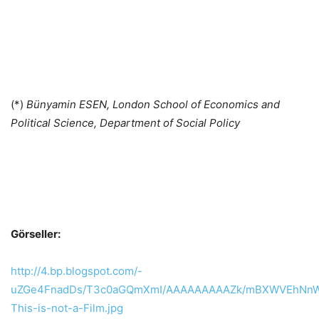
(*)
Bünyamin ESEN, London School of Economics and
Political Science, Department of Social Policy
Görseller:
http://4.bp.blogspot.com/-
uZGe4FnadDs/T3c0aGQmXmI/AAAAAAAAAZk/mBXWVEhNnWw
This-is-not-a-Film.jpg