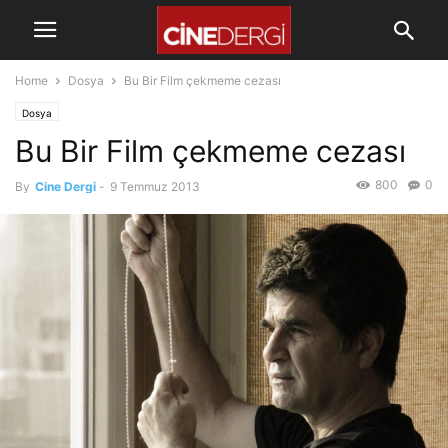
Home
Dosya
Bu Bir Film çekmeme cezası
Dosya
Bu Bir Film çekmeme cezası
800
0
By
Cine Dergi
-
9 Temmuz 2013