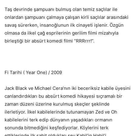
Taş devrinde şampuanı bulmuş olan temiz saçlılar ile
onlardan şampuanı çalmaya çalışan kirli saçlılar arasındaki
savaş sürerken, insanoğlunun ilk cinayeti işlenir. Özgün
olmasa da ilkel çağ esprilerinin gerilim filmi mizahıyla
birleştiği bir absürt komedi filmi “RRRrrr!”.
Fi Tarihi ( Year One) / 2009
Jack Black ve Michael Cera’nın iki beceriksiz kabile üyesini
canlandırdıkları bu absürt komedi hikayesi sıçramalı bir
zaman düzeni üzerine kurulmuş skeçler şeklinde
ilerletiyor. İlkel kabilelerinde tutunamayan Zed ve Oh
kabilelerini terk edip dünyanın yaşadıkları ormanın
sonunda bitmediğini keşfediyorlar. Köylerini terk
ettiklerinde ilk şahit oldukları şey Kabil’in Habil’i