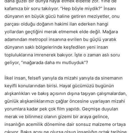
daha güzel bir dünya hayal etmek elbette zor. Yine de
kafamıza bir soru takılıyor. “Hep böyle miydik?” İnsanı
dünyanın en büyük gücü haline getiren meziyetler, onu
parçası olduğu doğanın hakimi ilan ederken hangi
yollardan geçtiğini merak etmemek elde değil. Mağara
adamından metropol insanına evrilen bu güçlü yaratık
dünyanın saklı bölgelerinde keşfedilen yeni insan
topluluklarına imrenerek bakıyor. İşte o zaman aslı soru
geliyor, “mağarada daha mı mutluyduk”?
İlkel insan, felsefi yanıyla da mizahi yanıyla da sinemanın
keyifli konularından birisi. Hayal gücümüzü bugünün
alışkanlıkları ve bakış açısının dışına taşıyan çalışmalardan,
günlük alışkanlıklarımızı çağlar öncesine uyarlayan mizahi
yorumlara kadar pek çok film yapıldı. Geçmişe duyulan
merak ve bilinmez olanın gizemi bir araya gelince,
insanlığın acemilik dönemine dair sonsuz malzeme ortaya
çıkıyor. Bakış açısı ne olursa olsun insanlığın ortak tarihine