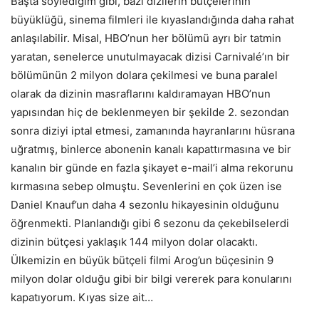
Başta söylediğim gibi, bazı dizilerin bütçelerinin
büyüklüğü, sinema filmleri ile kıyaslandığında daha rahat
anlaşılabilir. Misal, HBO’nun her bölümü ayrı bir tatmin
yaratan, senelerce unutulmayacak dizisi Carnivalé’ın bir
bölümünün 2 milyon dolara çekilmesi ve buna paralel
olarak da dizinin masraflarını kaldıramayan HBO’nun
yapısından hiç de beklenmeyen bir şekilde 2. sezondan
sonra diziyi iptal etmesi, zamanında hayranlarını hüsrana
uğratmış, binlerce abonenin kanalı kapattırmasına ve bir
kanalın bir günde en fazla şikayet e-mail’i alma rekorunu
kırmasına sebep olmuştu. Sevenlerini en çok üzen ise
Daniel Knauf’un daha 4 sezonlu hikayesinin olduğunu
öğrenmekti. Planlandığı gibi 6 sezonu da çekebilselerdi
dizinin bütçesi yaklaşık 144 milyon dolar olacaktı.
Ülkemizin en büyük bütçeli filmi Arog’un büçesinin 9
milyon dolar olduğu gibi bir bilgi vererek para konularını
kapatıyorum. Kıyas size ait…