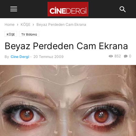
Home
KÖŞE
Beyaz Perdeden Cam Ekrana
KÖŞE
TV Bölümü
Beyaz Perdeden Cam Ekrana
852
0
By
Cine Dergi
-
20 Temmuz 2009