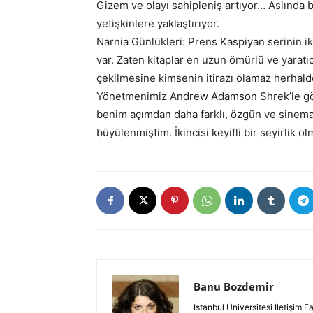
Gizem ve olayı sahipleniş artıyor… Aslında b
yetişkinlere yaklaştırıyor.
Narnia Günlükleri: Prens Kaspiyan serinin i
var. Zaten kitaplar en uzun ömürlü ve yaratıcı
çekilmesine kimsenin itirazı olamaz herhal
Yönetmenimiz Andrew Adamson Shrek’le gön
benim açımdan daha farklı, özgün ve sinemat
büyülenmiştim. İkincisi keyifli bir seyirlik o
Banu Bozdemir
İstanbul Üniversitesi İletişim