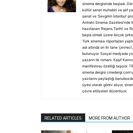
sinema dergisinde başladı. Dört
kültür sanat muhabiri ve şef ya
sanat ve ‘Sevgilim İstanbul’ p
Antrakt Sinema Gazetesi’nde ik
hazırlanan ‘Rejans Tarihi’ ve ‘
başta olmak üzere birçok şirket
Türk sineması röportajları yap
adı altında on iki tane ‘çevreci
bulunuyor. Sosyal medyada yolu
yazarın ilk romanı. Kaşif Karı
manifestosu özelliği taşıyor. TR
sinema dergisi cinedergi.com'u
yazılarını paylaştığı banubozde
üyesi olarak görev alıyor, sine
çevre atölyeleri düzenliyor.
RELATED ARTICLES
MORE FROM AUTHOR