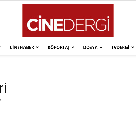
CINEHABER
RÖPORTAJ
DOSYA
TVDERGI
Cinedergi
ri
0