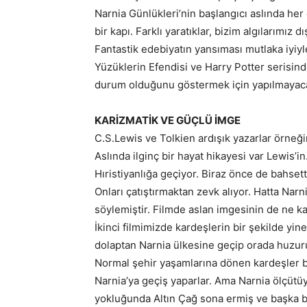
Narnia Günlükleri’nin başlangıcı aslında her
bir kapı. Farklı yaratıklar, bizim algılarımız
Fantastik edebiyatın yansıması mutlaka iyi
Yüzüklerin Efendisi ve Harry Potter serisinde
durum olduğunu göstermek için yapılmayac
KARİZMATİK VE GÜÇLÜ İMGE
C.S.Lewis ve Tolkien ardışık yazarlar örneği
Aslında ilginç bir hayat hikayesi var Lewis’i
Hıristiyanlığa geçiyor. Biraz önce de bahsett
Onları çatıştırmaktan zevk alıyor. Hatta Narni
söylemiştir. Filmde aslan imgesinin de ne ka
İkinci filmimizde kardeşlerin bir şekilde yin
dolaptan Narnia ülkesine geçip orada huzur
Normal şehir yaşamlarına dönen kardeşler b
Narnia’ya geçiş yaparlar. Ama Narnia ölçütü
yokluğunda Altın Çağ sona ermiş ve başka bir