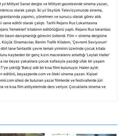
 yıl Milliyet Sanat dergisi ve Milliyet gazetesinde sinema yazarı,
rdımcısı olarak çalıştı. İki yıl Skytürk Televizyonunda sinema,
rogramlarında yapımcı, yönetmen ve sunucu olarak görev aldı.
i sene editör olarak çalıştı. Tarihi Rejans Rus Lokantasına
Rejans Yemekleri’ kitabının editörlüğünü yaptı. Rejans Rus lokantası
in basın danışmanlığı görevini üstlendi. Film + sinema dergisine
tı. Küçük Sinemacılar, Benim Trafik Kitabım, 'Çevremi Seviyorum'
’, dört tane fantastik çevre temalı yirminin üzerinde çocuk kitabı
nu kaybeden bir genç kızın maceralarını anlattığı ‘Leylalı Haller’
nca ise beyaz yakalılara çocuk kafasıyla yazdığı ufak bir yaşam
T’ye çektiği ‘Bakış’ adlı bir kısa filmi bulunuyor. Halen aylık
n editörü, beyazperde.com ve öteki sinema yazarı. Kişisel
mir.com sitesi de bulunan yazar filmlerde ve festivallerde jüri
ma ve kısa film atölyelerinde ders veriyor. Çocuklarla sinema ve