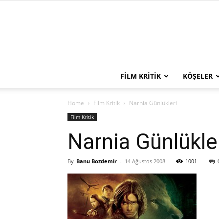
FILM KRITIK
KÖŞELER
Home
Film Kritik
Narnia Günlükleri
Film Kritik
Narnia Günlükle
By
Banu Bozdemir
-
14 Ağustos 2008
1001