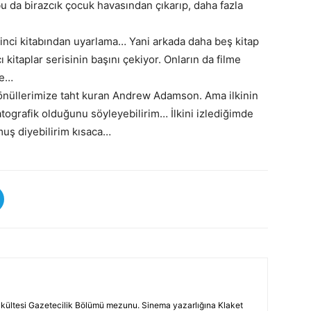
u da birazcık çocuk havasından çıkarıp, daha fazla
kinci kitabından uyarlama… Yani arkada daha beş kitap
 kitaplar serisinin başını çekiyor. Onların da filme
de…
üllerimize taht kuran Andrew Adamson. Ama ilkinin
ografik olduğunu söyleyebilirim… İlkini izlediğimde
lmuş diyebilirim kısaca…
 Fakültesi Gazetecilik Bölümü mezunu. Sinema yazarlığına Klaket