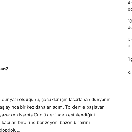
Ad
e
“O
du
DI
af
“İ
san?
Ka
l dünyası olduğunu, çocuklar için tasarlanan dünyanın
başlayınca bir kez daha anladım. Tolkien’le başlayan
 yazarken Narnia Günlükleri’nden esinlendiğini
kapıları birbirine benzeyen, bazen birbirini
e dopdolu…