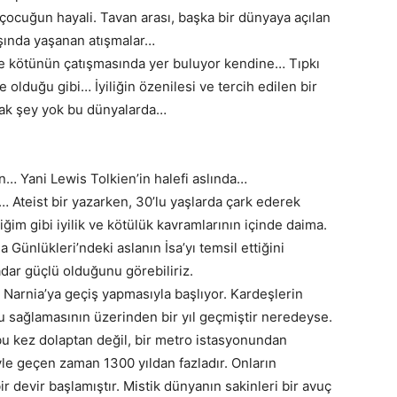
 çocuğun hayali. Tavan arası, başka bir dünyaya açılan
 dışında yaşanan atışmalar…
yle kötünün çatışmasında yer buluyor kendine… Tıpkı
 olduğu gibi… İyiliğin özenilesi ve tercih edilen bir
ak şey yok bu dünyalarda…
n… Yani Lewis Tolkien’in halefi aslında…
n… Ateist bir yazarken, 30’lu yaşlarda çark ederek
iğim gibi iyilik ve kötülük kavramlarının içinde daima.
a Günlükleri’ndeki aslanın İsa’yı temsil ettiğini
dar güçlü olduğunu görebiliriz.
e Narnia’ya geçiş yapmasıyla başlıyor. Kardeşlerin
u sağlamasının üzerinden bir yıl geçmiştir neredeyse.
u kez dolaptan değil, bir metro istasyonundan
yle geçen zaman 1300 yıldan fazladır. Onların
 devir başlamıştır. Mistik dünyanın sakinleri bir avuç