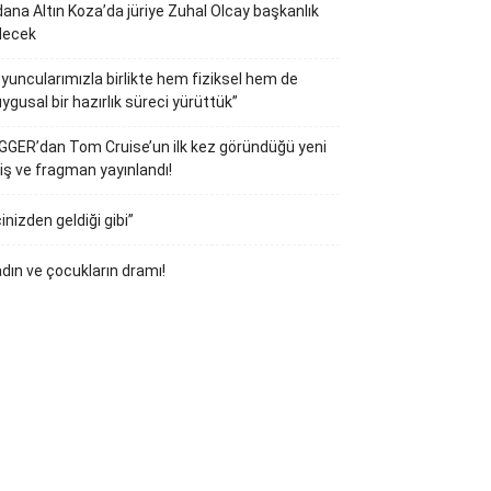
ana Altın Koza’da jüriye Zuhal Olcay başkanlık
decek
yuncularımızla birlikte hem fiziksel hem de
ygusal bir hazırlık süreci yürüttük”
GGER’dan Tom Cruise’un ilk kez göründüğü yeni
iş ve fragman yayınlandı!
çinizden geldiği gibi”
dın ve çocukların dramı!