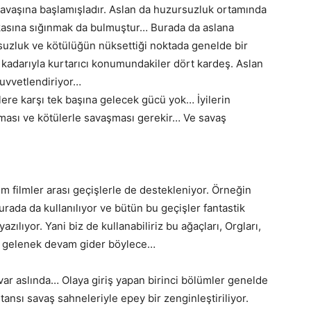
savaşına başlamışladır. Aslan da huzursuzluk ortamında
kasına sığınmak da bulmuştur… Burada da aslana
suzluk ve kötülüğün nüksettiği noktada genelde bir
 kadarıyla kurtarıcı konumundakiler dört kardeş. Aslan
kuvvetlendiriyor…
lere karşı tek başına gelecek gücü yok… İyilerin
apması ve kötülerle savaşması gerekir… Ve savaş
şim filmler arası geçişlerle de destekleniyor. Örneğin
rada da kullanılıyor ve bütün bu geçişler fantastik
azılıyor. Yani biz de kullanabiliriz bu ağaçları, Orgları,
 bir gelenek devam gider böylece…
ar var aslında… Olaya giriş yapan birinci bölümler genelde
ansı savaş sahneleriyle epey bir zenginleştiriliyor.