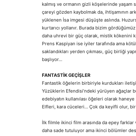
kalmış ve ormanın gizli köşelerinde yaşam 
çareyi gözden kaybolmak da, ihtişamının ar
yüklenen İsa imgesi düşüşte aslında. Huzur
kurtarıcı yollanır. Burada bizim gördüğümüz
daha uhrevi bir güç olarak, mistik kökenini 
Prens Kaspiyan ise iyiler tarafında ama kötü
saklandıkları yerden çıkması, güç birliği y
başlıyor…
FANTASTİK GEÇİŞLER
Fantastik öğelerin birbiriyle kurdukları ileti
Yüzüklerin Efendisi’ndeki yürüyen ağaçlar bu
edebiyatın kullanılası öğeleri olarak haneye y
Elfleri, kara cüceleri… Çok da keyifli olur,
İlk filmle ikinci film arasında da epey farkl
daha sade tutuluyor ama ikinci bölümler dest